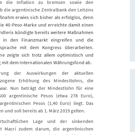
m die Inflation zu bremsen sowie den
ob die argentinische Zentralbank den Leitzins
ßnahm erwies sich bisher als erfolglos, denn
die 40-Peso-Marke und erreichte damit einen
ndleris kündigte bereits weitere Maßnahmen
 in den Finanzmarkt eingreifen und die
ksprache mit dem Kongress überarbeiten.
ne zeigte sich trotz allem optimistisch und
g mit dem Internationalen Währungsfond ab.
rung der Auswirkungen der aktuellen
gezogene Erhöhung des Mindestlohns, die
 war. Nun beträgt der Mindestlohn für eine
500 argentinische Pesos (etwa 278 Euro),
rgentinischen Pesos (1,40 Euro) liegt. Das
 und soll bereits ab 1. März 2019 gelten.
rtschaftlichen Lage und der sinkenden
ent Macri zudem darum, die argentinischen