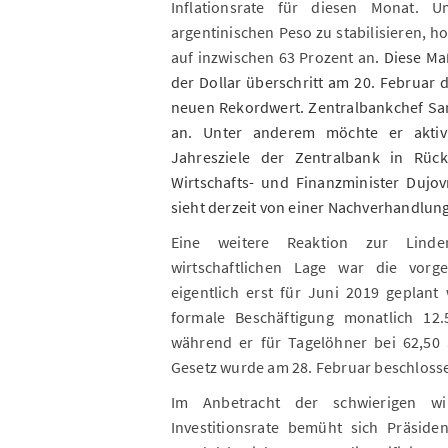
Inflationsrate für diesen Monat.
U
argentinischen Peso zu stabilisieren, h
auf inzwischen 63 Prozent an
. Diese Ma
der Dollar überschritt am 20. Februar 
neuen Rekordwert. Zentralbankchef Sa
an. Unter anderem möchte er aktiv
Jahresziele der Zentralbank in Rüc
Wirtschafts- und Finanzminister Dujov
sieht derzeit von einer Nachverhandlun
Eine weitere Reaktion zur Linde
wirtschaftlichen Lage war die vor
eigentlich erst für Juni 2019 geplant
formale Beschäftigung monatlich 12.
während er für Tagelöhner bei 62,50 a
Gesetz wurde am 28. Februar beschlossen
Im Anbetracht der schwierigen wi
Investitionsrate bemüht sich Präsid