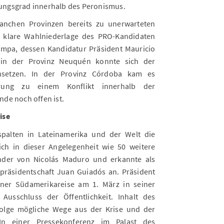
ngsgrad innerhalb des Peronismus.
nchen Provinzen bereits zu unerwarteten
ie klare Wahlniederlage des PRO-Kandidaten
Pampa, dessen Kandidatur Präsident Mauricio
h in der Provinz Neuquén konnte sich der
chsetzen. In der Provinz Córdoba kam es
erung zu einem Konflikt innerhalb der
nde noch offen ist.
ise
spalten in Lateinamerika und der Welt die
ich in dieser Angelegenheit wie 50 weitere
änder von Nicolás Maduro und erkannte als
präsidentschaft Juan Guiadós an. Präsident
ner Südamerikareise am 1. März in seiner
 Ausschluss der Öffentlichkeit. Inhalt des
olge mögliche Wege aus der Krise und der
 einer Pressekonferenz im Palast des