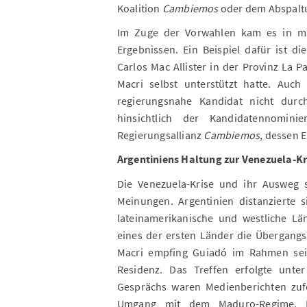
Koalition
Cambiemos
oder dem Abspaltu
Im Zuge der Vorwahlen kam es in ma
Ergebnissen. Ein Beispiel dafür ist d
Carlos Mac Allister in der Provinz La 
Macri selbst unterstützt hatte. Auc
regierungsnahe Kandidat nicht dur
hinsichtlich der Kandidatennomini
Regierungsallianz
Cambiemos
, dessen E
Argentiniens Haltung zur Venezuela-Kr
Die Venezuela-Krise und ihr Ausweg 
Meinungen. Argentinien distanzierte s
lateinamerikanische und westliche L
eines der ersten Länder die Übergangs
Macri empfing Guiadó im Rahmen sei
Residenz. Das Treffen erfolgte unter
Gesprächs waren Medienberichten zuf
Umgang mit dem Maduro-Regime. In