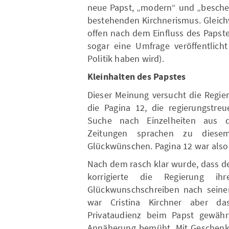
neue Papst, „modern“ und „beschei
bestehenden Kirchnerismus. Gleich
offen nach dem Einfluss des Papstes
sogar eine Umfrage veröffentlich
Politik haben wird).
Kleinhalten des Papstes
Dieser Meinung versucht die Regie
die Pagina 12, die regierungstreu
Suche nach Einzelheiten aus d
Zeitungen sprachen zu dies
Glückwünschen. Pagina 12 war also a
Nach dem rasch klar wurde, dass der
korrigierte die Regierung i
Glückwunschschreiben nach seiner
war Cristina Kirchner aber da
Privataudienz beim Papst gewähr
Annäherung bemüht. Mit Geschenk