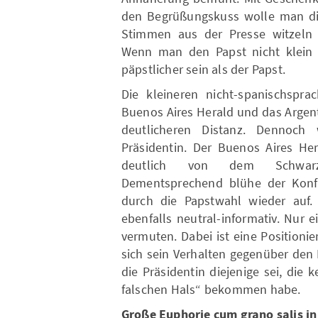
den Begrüßungskuss wolle man die
Stimmen aus der Presse witzeln 
Wenn man den Papst nicht klein
päpstlicher sein als der Papst.
Die kleineren nicht-spanischspra
Buenos Aires Herald und das Argent
deutlicheren Distanz. Dennoc
Präsidentin. Der Buenos Aires Her
deutlich von dem Schwarz-W
Dementsprechend blühe der Konfl
durch die Papstwahl wieder auf. 
ebenfalls neutral-informativ. Nur 
vermuten. Dabei ist eine Positioni
sich sein Verhalten gegenüber den
die Präsidentin diejenige sei, die 
falschen Hals“ bekommen habe.
Große Euphorie cum grano salis in