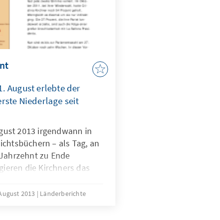
ent
. August erlebte der
rste Niederlage seit
August 2013 irgendwann in
ichtsbüchern – als Tag, an
 Jahrzehnt zu Ende
gieren die Kirchners das
ikas. Nun hat die Partei
Kirchner bei den Vorwahlen
 August 2013
Länderberichte
rloren und ihre
ebt. Kann sich die