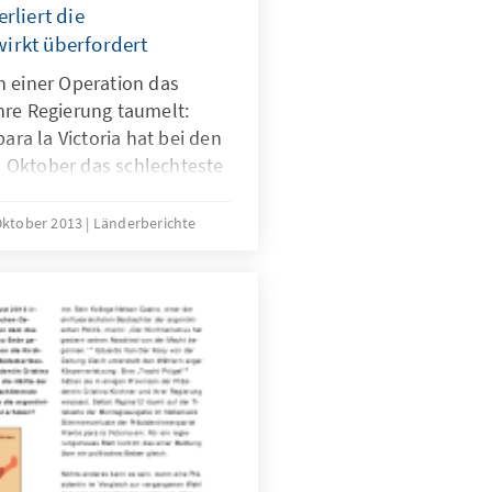
rliert die
irkt überfordert
h einer Operation das
hre Regierung taumelt:
para la Victoria hat bei den
 Oktober das schlechteste
erzielt. Sie bleibt zwar
iert aber den Rückhalt – vor
Oktober 2013
Länderberichte
ovinzen.