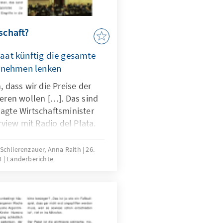
schaft?
Staat künftig die gesamte
rnehmen lenken
, dass wir die Preise der
ieren wollen […]. Das sind
agte Wirtschaftsminister
erview mit Radio del Plata.
gen sind diese Gespenster
 Schlierenzauer, Anna Raith
26.
4
Länderberichte