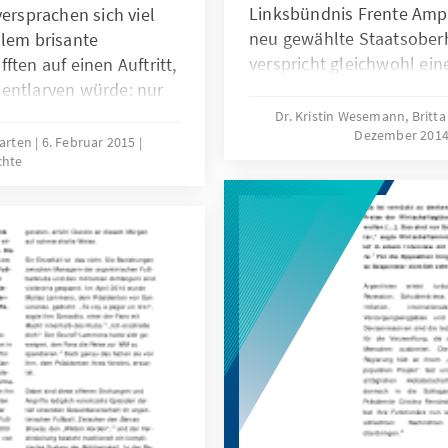
Linksbündnis Frente Ampl
versprachen sich viel
neu gewählte Staatsober
llem brisante
verspricht gleichwohl ein
ften auf einen Auftritt,
 entlarven würde: nur
an hielt die
Dr. Kristin Wesemann, Brit
Dezember 201
inischen Parlament am
Marten
6. Februar 2015
chte
 Ob der
lte oder nicht konnte
seit mittlerweile drei
en.