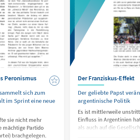
des Peronismus
Der Franziskus-Effekt
ersammelt sich zum
Der geliebte Papst verä
lt im Sprint eine neue
argentinische Politik
Es ist mittlerweile unstri
Einfluss in Argentinien ha
te sie nicht mehr
als auch auf die Gesellsch
ie mächtige Partido
artei) brachgelegen.