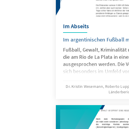
Im Abseits
Im argentinischen Fußball mi
Fußball, Gewalt, Kriminalität 
die am Rio de La Plata in ei
ausgesprochen werden. Die V
sich besonders im Umfeld vo
der Fußballweltmeisterschaf
Brasilien. Die Wurzeln des Pro
Dr. Kristin Wesemann, Roberto Lupp
Länderberi
denn oft ziehen bekannte Pe
politischen Leben die Fäden 