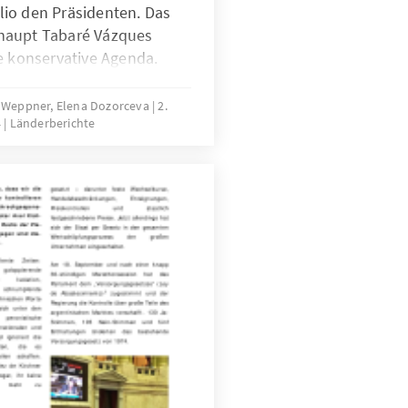
io den Präsidenten. Das
haupt Tabaré Vázques
e konservative Agenda.
ta Weppner, Elena Dozorceva
2.
4
Länderberichte