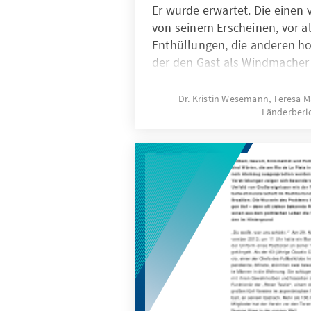
Er wurde erwartet. Die einen 
von seinem Erscheinen, vor a
Enthüllungen, die anderen hof
der den Gast als Windmacher
heiße Luft. Doch Alberto Nism
Verabredung mit dem argent
Dr. Kristin Wesemann, Teresa 
Länderberi
19. Januar 2015 gar nicht ein.
Sonderstaatsanwalt nicht wol
– darüber wird in Argentinien 
Wochen auf Heftigste gestritt