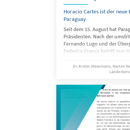
Horacio Cartes ist der neue
Paraguay
Seit dem 15. August hat Para
Präsidenten. Nach der umstr
Fernando Lugo und der Über
Federico Franco betritt nun H
Parkett. In einer feierlichen
Unternehmer als 49. Präsiden
Dr. Kristin Wesemann, Marten N
Länderberi
vereidigt. Der gelernte Flug
vor etlichen Herausforderung
Ungleichheit, Schulden, Korr
internationales Ansehen. Vor 
müssen, ob er seine Versprec