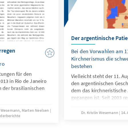
Der argentinische Pati
rregen
Bei den Vorwahlen am 11
Kirchnerismus die schwe
ro
bestehen
tungen für den
Vielleicht steht der 11. 
013 in Rio de Janeiro
den argentinischen Gesch
n der brasilianischen
dem das kirchneristische
gegangen ist. Seit 2003 re
zweitgrößte Land Südamer
tin Wesemann, Marten Neelsen
der Präsidentin Cristina 
Dr. Kristin Wesemann
14.
derberichte
die Hälfte der Stimmen ve
schlimmste Niederlage erl