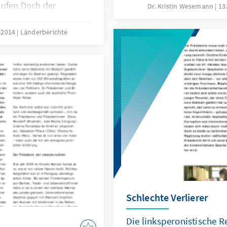
aufen.Doch der
Dr. Kristin Wesemann
13
rteiengesetz – man ist
ewegung über alle
i 2014
Länderberichte
g. Und so machte der
teichef Daniel Scioli,
s Aires, einfach weiter
r Woche.
Schlechte Verlierer
Die linksperonistische R