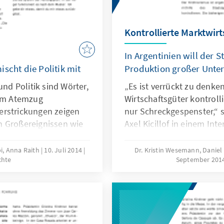
Kontrollierte Marktwirt
In Argentinien will der 
scht die Politik mit
Produktion großer Unte
und Politik sind Wörter,
„Es ist verrückt zu denken
nem Atemzug
Wirtschaftsgüter kontroll
erstrickungen zeigen
nur Schreckgespenster,“ s
n Großereignissen wie
Axel Kicillof in einem Int
t im Nachbarland
Für die Opposition hinge
blems liegen tief –
ziemlich echt.
i, Anna Raith
10. Juli 2014
Dr. Kristin Wesemann, Daniel
chte
September 201
rsonen aus dem
im Hintergrund.