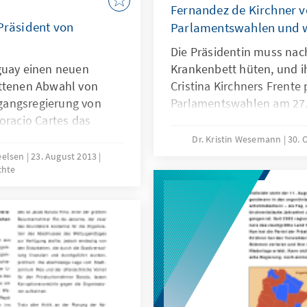
Fernandez de Kirchner ve
 Präsident von
Parlamentswahlen und w
Die Präsidentin muss nac
guay einen neuen
Krankenbett hüten, und i
ittenen Abwahl von
Cristina Kirchners Frente 
gangsregierung von
Parlamentswahlen am 27.
oracio Cartes das
Ergebnis ihrer Geschichte 
 Zeremonie wurde der
knapp stärkste Kraft, verl
Dr. Kristin Wesemann
30. 
t des Binnenstaates
allem in den wichtigen Pr
eelsen
23. August 2013
chte
zeugmechaniker steht
en: Armut,
uption und geringes
allem wird er zeigen
hen halten kann.