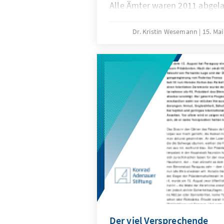
Alle Ämter waren 2011 abgel
Peronismus hört nicht aufs Pa
schließlich eine politische B
Dr. Kristin Wesemann
15. Ma
ideologischen Grenzen hinwe
kommissarisch eingesetzte Par
Gouverneur der Provinz Bueno
– bis zum Freitag vergangene
Der viel Versprechende