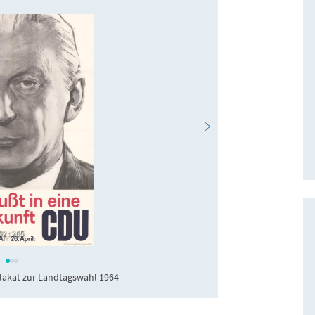
2 : 265
KAS/ACDP 10-002 
Plakat zur Landtagswahl 1964
Kurt Georg K