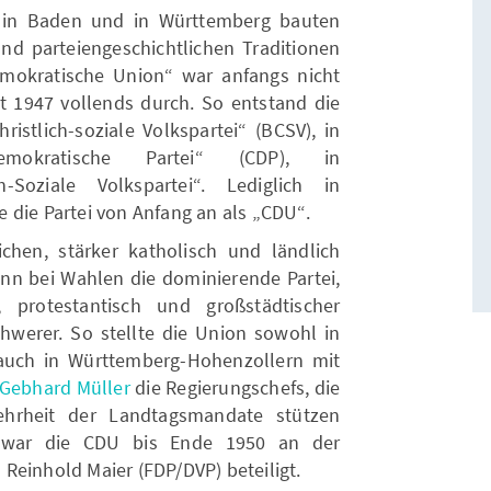
n in Baden und in Württemberg bauten
und parteiengeschichtlichen Traditionen
emokratische Union“ war anfangs nicht
rst 1947 vollends durch. So entstand die
istlich-soziale Volkspartei“ (BCSV), in
demokratische Partei“ (CDP), in
-Soziale Volkspartei“. Lediglich in
 die Partei von Anfang an als „CDU“.
hen, stärker katholisch und ländlich
nn bei Wahlen die dominierende Partei,
 protestantisch und großstädtischer
hwerer. So stellte die Union sowohl in
auch in Württemberg-Hohenzollern mit
Gebhard Müller
die Regierungschefs, die
ehrheit der Landtagsmandate stützen
 war die CDU bis Ende 1950 an der
Reinhold Maier (FDP/DVP) beteiligt.