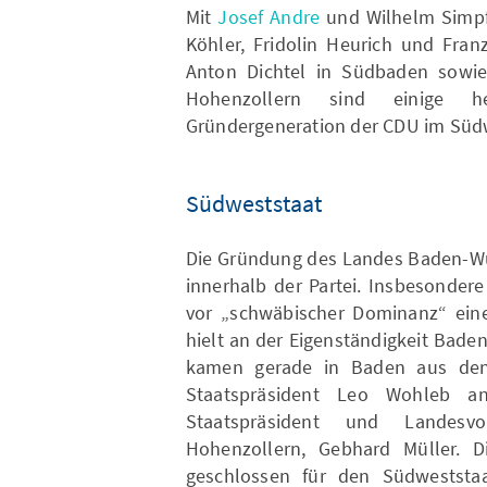
Mit
Josef Andre
und Wilhelm Simpf
Köhler, Fridolin Heurich und Fra
Anton Dichtel in Südbaden sowie
Hohenzollern sind einige he
Gründergeneration der CDU im Süd
Südweststaat
Die Gründung des Landes Baden-Wür
innerhalb der Partei. Insbesonder
vor „schwäbischer Dominanz“ ei
hielt an der Eigenständigkeit Badens
kamen gerade in Baden aus de
Staatspräsident Leo Wohleb a
Staatspräsident und Landesv
Hohenzollern, Gebhard Müller. D
geschlossen für den Südwestst