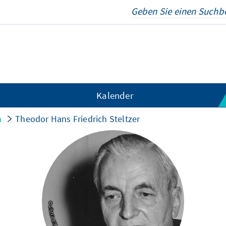
Kalender
n
Theodor Hans Friedrich Steltzer
© ullstein bild - ullstein bild