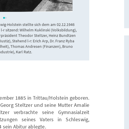
ullstein bild - ullst
wig-Holstein stellte sich dem am 02.12.1946
-r sitzend: Wilhelm Kuklinski (Volksbildung),
präsident Theodor Steltzer, Heinz Bundtzen
stiz), Stehend l-r: Erich Arp, Dr. Franz Ryba
dheit), Thomas Andresen (Finanzen), Bruno
ustrie), Karl Ratz.
ember 1885 in Trittau/Holstein geboren.
 Georg Steltzer und seine Mutter Amalie
ltzer verbrachte seine Gymnasialzeit
tzungen seines Vaters in Schleswig,
 sein Abitur ablegte.