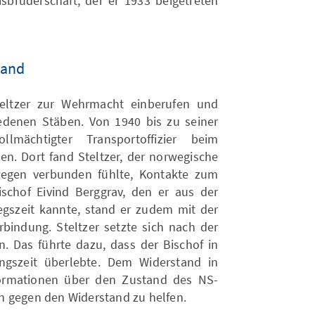
sbruderschaft, der er 1933 beigetreten
tand
eltzer zur Wehrmacht einberufen und
hiedenen Stäben. Von 1940 bis zu seiner
mächtigter Transportoffizier beim
. Dort fand Steltzer, der norwegische
wegen verbunden fühlte, Kontakte zum
schof Eivind Berggrav, den er aus der
egszeit kannte, stand er zudem mit der
rbindung. Steltzer setzte sich nach der
n. Das führte dazu, dass der Bischof in
gszeit überlebte. Dem Widerstand in
ormationen über den Zustand des NS-
n gegen den Widerstand zu helfen.