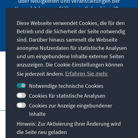
über Neuigkeiten und Veranstaltungen der
Konrad-Adenauer-Stiftung in Kolumbien. (Der
Newsletter erscheint nur auf spanisch.)
Diese Webseite verwendet Cookies, die für den
Betrieb und die Sicherheit der Seite notwendig
Jetzt abonnieren
sind. Darüber hinaus sammelt die Webseite
anonyme Nutzerdaten für statistische Analysen
und um eingebundene Inhalte externer Seiten
Anschrift
anzuzeigen. Die Cookie-Einstellungen können
Sie jederzeit ändern.
Erfahren Sie mehr
Kontakt
Notwendige technische Cookies
Cookies für statistische Analysen
Besuchen Sie auch
Cookies zur Anzeige eingebundener
Inhalte
Hauptseite der KAS
Impressum
Datenschutz
Hinweis: Zur Aktivierung Ihrer Änderung wird
Nutzungsbedingungen
die Seite neu geladen
Erklärung zur Barrierefreiheit
Barriere melden