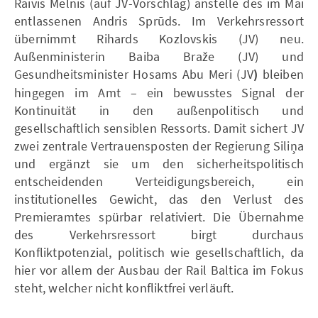
Raivis Melnis (auf JV-Vorschlag) anstelle des im Mai
entlassenen Andris Sprūds. Im Verkehrsressort
übernimmt Rihards Kozlovskis (JV) neu.
Außenministerin Baiba Braže (JV) und
Gesundheitsminister Hosams Abu Meri (JV
)
bleiben
hingegen im Amt – ein bewusstes Signal der
Kontinuität in den außenpolitisch und
gesellschaftlich sensiblen Ressorts. Damit sichert JV
zwei zentrale Vertrauensposten der Regierung Siliņa
und ergänzt sie um den sicherheitspolitisch
entscheidenden Verteidigungsbereich, ein
institutionelles Gewicht, das den Verlust des
Premieramtes spürbar relativiert. Die Übernahme
des Verkehrsressort birgt durchaus
Konfliktpotenzial, politisch wie gesellschaftlich, da
hier vor allem der Ausbau der Rail Baltica im Fokus
steht, welcher nicht konfliktfrei verläuft.