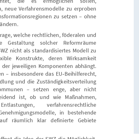
htet, die es ermöglichen sollen,
en, neue Verfahrensmodelle zu erproben
ansformationsregionen zu setzen – ohne
 ändern.
rage, welche rechtlichen, föderalen und
die Gestaltung solcher Reformräume
SWZ nicht als standardisiertes Modell zu
xible Konstrukte, deren Wirksamkeit
 der jeweiligen Komponenten abhängt.
 – insbesondere das EU‑Beihilferecht,
lung und die Zuständigkeitsverteilung
ommunen – setzen enge, aber nicht
heidend ist, ob und wie Maßnahmen,
ntlastungen, verfahrensrechtliche
 Genehmigungsmodelle, in bestehende
auf räumlich klar definierte Gebiete
öffnet die Idee der SWZ die Möglichkeit,