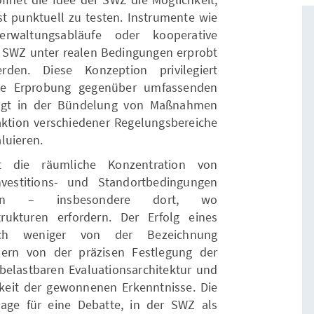
t punktuell zu testen. Instrumente wie
Verwaltungsabläufe oder kooperative
r SWZ unter realen Bedingungen erprobt
den. Diese Konzeption privilegiert
rte Erprobung gegenüber umfassenden
iegt in der Bündelung von Maßnahmen
raktion verschiedener Regelungsbereiche
luieren.
et die räumliche Konzentration von
vestitions- und Standortbedingungen
ren – insbesondere dort, wo
rukturen erfordern. Der Erfolg eines
och weniger von der Bezeichnung
dern von der präzisen Festlegung der
 belastbaren Evaluationsarchitektur und
igkeit der gewonnenen Erkenntnisse. Die
lage für eine Debatte, in der SWZ als