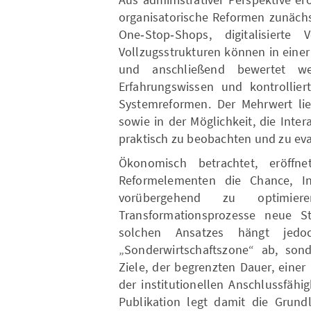
organisatorische Reformen zunächs
One‑Stop‑Shops, digitalisierte 
Vollzugsstrukturen können in eine
und anschließend bewertet wer
Erfahrungswissen und kontrollie
Systemreformen. Der Mehrwert l
sowie in der Möglichkeit, die Inte
praktisch zu beobachten und zu eva
Ökonomisch betrachtet, eröffn
Reformelementen die Chance, In
vorübergehend zu optimie
Transformationsprozesse neue St
solchen Ansatzes hängt jed
„Sonderwirtschaftszone“ ab, son
Ziele, der begrenzten Dauer, einer
der institutionellen Anschlussfäh
Publikation legt damit die Grund