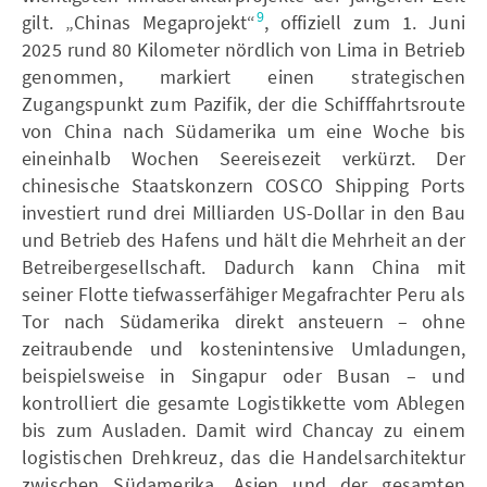
9
gilt. „Chinas Megaprojekt“
, offiziell zum 1. Juni
2025 rund 80 Kilometer nördlich von Lima in Betrieb
genommen, markiert einen strategischen
Zugangspunkt zum Pazifik, der die Schifffahrtsroute
von China nach Südamerika um eine Woche bis
eineinhalb Wochen Seereisezeit verkürzt. Der
chinesische Staatskonzern COSCO Shipping Ports
investiert rund drei Milliarden US-Dollar in den Bau
und Betrieb des Hafens und hält die Mehrheit an der
Betreibergesellschaft. Dadurch kann China mit
seiner Flotte tiefwasserfähiger Megafrachter Peru als
Tor nach Südamerika direkt ansteuern – ohne
zeitraubende und kostenintensive Umladungen,
beispielsweise in Singapur oder Busan – und
kontrolliert die gesamte Logistikkette vom Ablegen
bis zum Ausladen. Damit wird Chancay zu einem
logistischen Drehkreuz, das die Handelsarchitektur
zwischen Südamerika, Asien und der gesamten