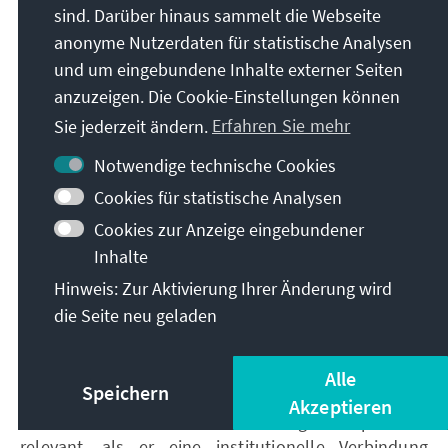
Teilregionen besteht, die nebeneinander agieren,
sind. Darüber hinaus sammelt die Webseite
sondern transregionale Integration möglich und
anonyme Nutzerdaten für statistische Analysen
politisch erwünscht ist. Singapur gibt der PA globale
und um eingebundene Inhalte externer Seiten
Glaubwürdigkeit und asiatische Anschlussfähigkeit,
anzuzeigen. Die Cookie-Einstellungen können
während die Allianz Singapur erlaubt, seine Rolle als
Sie jederzeit ändern.
Erfahren Sie mehr
Knotenpunkt des transpazifischen Handels über
bestehende ASEAN-, CPTPP- und APEC-Strukturen
Notwendige technische Cookies
hinaus auszubauen.
Cookies für statistische Analysen
Singapur überträgt mit seiner Assoziierung seine in
Cookies zur Anzeige eingebundener
APEC vertretene handelspolitische Philosophie –
Inhalte
Offenheit, Marktorientierung, Wettbewerbsfähigkeit,
Hinweis: Zur Aktivierung Ihrer Änderung wird
globale Wertschöpfung – in ein enges, integriertes,
die Seite neu geladen
operatives Format. Während APEC den strategischen
und normativen Rahmen liefert, bietet die PA mit
Singapur erstmals ein transpazifisches
Alle
Speichern
Integrationsmoment, das über Dialog hinausgeht.
Akzeptieren
Der Schritt ist insofern integrationspolitisch
relevant, als er eine institutionelle Verbindung