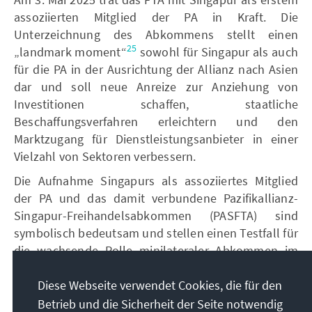
assoziierten Mitglied der PA in Kraft. Die
Unterzeichnung des Abkommens stellt einen
25
„landmark moment“
sowohl für Singapur als auch
für die PA in der Ausrichtung der Allianz nach Asien
dar und soll neue Anreize zur Anziehung von
Investitionen schaffen, staatliche
Beschaffungsverfahren erleichtern und den
Marktzugang für Dienstleistungsanbieter in einer
Vielzahl von Sektoren verbessern.
Die Aufnahme Singapurs als assoziiertes Mitglied
der PA und das damit verbundene Pazifikallianz-
Singapur-Freihandelsabkommen (PASFTA) sind
symbolisch bedeutsam und stellen einen Testfall für
die wachsende Rolle minilateraler Abkommen im
asiatisch-pazifischen Ordnungsgefüge dar. Das
Abkommen signalisiert, dass der Pazifikraum nicht
Diese Webseite verwendet Cookies, die für den
nur aus asiatischen und amerikanischen
Betrieb und die Sicherheit der Seite notwendig