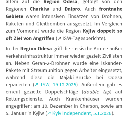
allem auf die
Region
Odesa
,
gefolgt von den
Regionen
Charkiw
und
Dnipro
.
Auch
frontnahe
Gebiete
waren intensiven Einsätzen von Drohnen,
Raketen und Gleitbomben ausgesetzt. Im Vergleich
zum Vormonat wurde die Region
Kyjiw doppelt so
oft Ziel von Angriffen
(↗ ISW-Tagesberichte).
In der
Region Odesa
griff die russische Armee außer
Verkehrsinfrastruktur immer wieder gezielt Zivilisten
an. Neben Geran-2-Drohnen wurde eine Iskander-
Rakete mit Streumunition gegen Arbeiter eingesetzt,
während diese die Majaki-Brücke bei Odesa
reparierten (
↗ ISW, 19.12.2025
). Außerdem gab es
erneut gezielte Doppelschläge (
double tap
) auf
Rettungsdienste. Auch Krankenhäuser wurden
angegriffen: am 10. Dezember in Cherson, sowie am
5. Januar in Kyjiw (
↗ Kyiv Independent, 5.1.2026
).