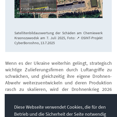
↗ OSINT-Projekt CyberBoroshno, 13.7.2025.
https://t.me/kiber_boroshno/11742
Satellitenbildauswertung der Schäden am Chemiewerk
Krasnozawodsk am 7. Juli 2025, Foto: ↗ OSINT-Projekt
CyberBoroshno, 13.7.2025
Wenn es der Ukraine weiterhin gelingt, strategisch
wichtige Zulieferungsfirmen durch Luftangriffe zu
schwächen, und gleichzeitig ihre eigene Drohnen-
Abwehr weiterzuentwickeln und deren Produktion
rasch zu skalieren, wird der Drohnenkrieg 2026
möglicherweise nicht mehr die größte
Herausforderung im ukrainischen Hinterland sein.
Diese Webseite verwendet Cookies, die für den
Entscheidend wird allerdings auch sein, ob Russland
Betrieb und die Sicherheit der Seite notwendig