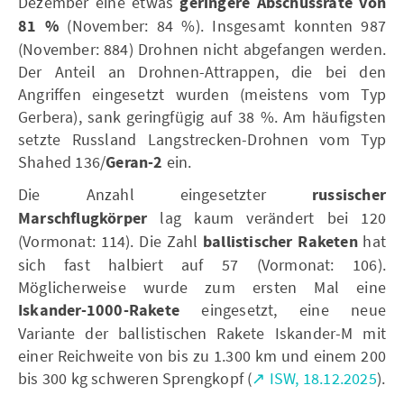
Dezember eine etwas
geringere Abschussrate von
81 %
(November: 84 %). Insgesamt konnten 987
(November: 884) Drohnen nicht abgefangen werden.
Der Anteil an Drohnen-Attrappen, die bei den
Angriffen eingesetzt wurden (meistens vom Typ
Gerbera), sank geringfügig auf 38 %. Am häufigsten
setzte Russland Langstrecken-Drohnen vom Typ
Shahed 136/
Geran-2
ein.
Die Anzahl eingesetzter
russischer
Marschflugkörper
lag kaum verändert bei 120
(Vormonat: 114). Die Zahl
ballistischer Raketen
hat
sich fast halbiert auf 57 (Vormonat: 106).
Möglicherweise wurde zum ersten Mal eine
Iskander-1000-Rakete
eingesetzt, eine neue
Variante der ballistischen Rakete Iskander-M mit
einer Reichweite von bis zu 1.300 km und einem 200
bis 300 kg schweren Sprengkopf (
↗ ISW, 18.12.2025
).