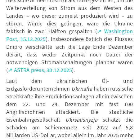
russische Armee Elektrizitätsnetze gezielt an, um die
Weiterverteilung von Strom aus dem Westen des
Landes – wo dieser zumeist produziert wird – zu
stören. Würde dies gelingen, wäre die Ukraine
faktisch in zwei Hälften gespalten (
↗ Washington
Post, 15.12.2025
). Insbesondere östlich des Flusses
Dnipro verschärfte sich die Lage Ende Dezember
derart, dass weder Zeitpunkt noch Dauer der
notwendigen Stromabschaltungen planbar waren
(
↗ ASTRA press, 30.12.2025
).
Laut dem ukrainischen Öl- und
Erdgasförderunternehmen
Ukrnafta
haben russische
Streitkräfte ihre Produktionsanlagen allein zwischen
dem 22. und 24. Dezember mit fast 100
Angriffsdrohnen attackiert. Die staatliche
Eisenbahngesellschaft
Ukrsalisnyzja
schätzt die
Schäden am Schienennetz seit 2022 auf 5,8
Milliarden US-Dollar, wobei allein im Jahr 2025 mehr