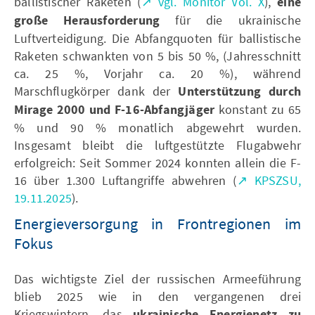
ballistischer Raketen (
↗ vgl. Monitor Vol. X
),
eine
große Herausforderung
für die ukrainische
Luftverteidigung. Die Abfangquoten für ballistische
Raketen schwankten von 5 bis 50 %, (Jahresschnitt
ca. 25 %, Vorjahr ca. 20 %), während
Marschflugkörper dank der
Unterstützung durch
Mirage 2000 und F-16-Abfangjäger
konstant zu 65
% und 90 % monatlich abgewehrt wurden.
Insgesamt bleibt die luftgestützte Flugabwehr
erfolgreich: Seit Sommer 2024 konnten allein die F-
16 über 1.300 Luftangriffe abwehren (
↗ KPSZSU,
19.11.2025
).
Energieversorgung in Frontregionen im
Fokus
Das wichtigste Ziel der russischen Armeeführung
blieb 2025 wie in den vergangenen drei
Kriegswintern, das
ukrainische Energienetz zu