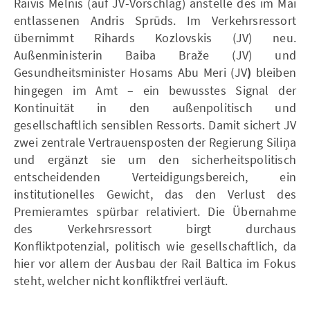
Raivis Melnis (auf JV-Vorschlag) anstelle des im Mai
entlassenen Andris Sprūds. Im Verkehrsressort
übernimmt Rihards Kozlovskis (JV) neu.
Außenministerin Baiba Braže (JV) und
Gesundheitsminister Hosams Abu Meri (JV
)
bleiben
hingegen im Amt – ein bewusstes Signal der
Kontinuität in den außenpolitisch und
gesellschaftlich sensiblen Ressorts. Damit sichert JV
zwei zentrale Vertrauensposten der Regierung Siliņa
und ergänzt sie um den sicherheitspolitisch
entscheidenden Verteidigungsbereich, ein
institutionelles Gewicht, das den Verlust des
Premieramtes spürbar relativiert. Die Übernahme
des Verkehrsressort birgt durchaus
Konfliktpotenzial, politisch wie gesellschaftlich, da
hier vor allem der Ausbau der Rail Baltica im Fokus
steht, welcher nicht konfliktfrei verläuft.