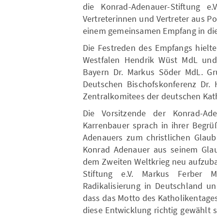
die Konrad-Adenauer-Stiftung e.V
Vertreterinnen und Vertreter aus Po
einem gemeinsamen Empfang in die
Die Festreden des Empfangs hielte
Westfalen Hendrik Wüst MdL und d
Bayern Dr. Markus Söder MdL. Gr
Deutschen Bischofskonferenz Dr. 
Zentralkomitees der deutschen Kath
Die Vorsitzende der Konrad-Ade
Karrenbauer sprach in ihrer Begr
Adenauers zum christlichen Glaub
Konrad Adenauer aus seinem Glau
dem Zweiten Weltkrieg neu aufzuba
Stiftung e.V. Markus Ferber
Radikalisierung in Deutschland u
dass das Motto des Katholikentages
diese Entwicklung richtig gewählt s