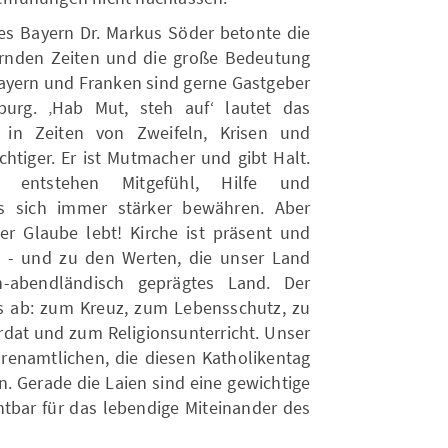
tes Bayern Dr. Markus Söder betonte die
ernden Zeiten und die große Bedeutung
„Bayern und Franken sind gerne Gastgeber
burg. ‚Hab Mut, steh aufʻ lautet das
 in Zeiten von Zweifeln, Krisen und
htiger. Er ist Mutmacher und gibt Halt.
ng entstehen Mitgefühl, Hilfe und
 sich immer stärker bewähren. Aber
Der Glaube lebt! Kirche ist präsent und
ft - und zu den Werten, die unser Land
ch-abendländisch geprägtes Land. Der
nis ab: zum Kreuz, zum Lebensschutz, zu
rdat und zum Religionsunterricht. Unser
hrenamtlichen, die diesen Katholikentag
. Gerade die Laien sind eine gewichtige
htbar für das lebendige Miteinander des