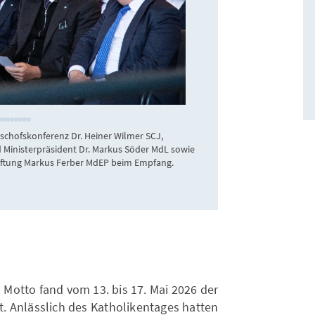
KAS/Gamrad
schofskonferenz Dr. Heiner Wilmer SCJ,
Der Ministerpräside
 Ministerpräsident Dr. Markus Söder MdL sowie
Hanns-Seidel-Sti
tiftung Markus Ferber MdEP beim Empfang.
Stiftung Annegret K
Hendrik Wüst MdL 
 Motto fand vom 13. bis 17. Mai 2026 der
t. Anlässlich des Katholikentages hatten