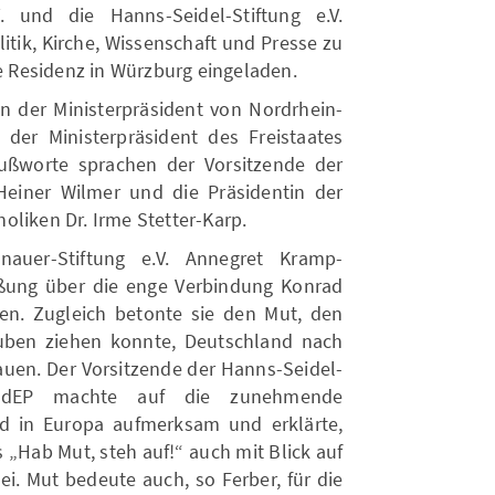
. und die Hanns-Seidel-Stiftung e.V.
litik, Kirche, Wissenschaft und Presse zu
 Residenz in Würzburg eingeladen.
n der Ministerpräsident von Nordrhein-
er Ministerpräsident des Freistaates
ußworte sprachen der Vorsitzende der
Heiner Wilmer und die Präsidentin der
oliken Dr. Irme Stetter-Karp.
nauer-Stiftung e.V. Annegret Kramp-
üßung über die enge Verbindung Konrad
en. Zugleich betonte sie den Mut, den
ben ziehen konnte, Deutschland nach
uen. Der Vorsitzende der Hanns-Seidel-
 MdEP machte auf die zunehmende
nd in Europa aufmerksam und erklärte,
 „Hab Mut, steh auf!“ auch mit Blick auf
ei. Mut bedeute auch, so Ferber, für die