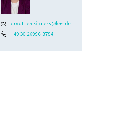
dorothea.kirmess@kas.de
+49 30 26996-3784
t
nt der Freistaates Bayer Dr. Markus Söder MdL, der Vorsitzende der
ftung Markus Ferber MdEP, die Vorsitzende der Konrad-Adenauer-
ramp-Karrenbauer, der Ministerpräsident von Nordrhein-Westfalen
und der Vorsitzende der Deutschen Bischofskonferenz Dr. Heiner
Wilmer SCJ.