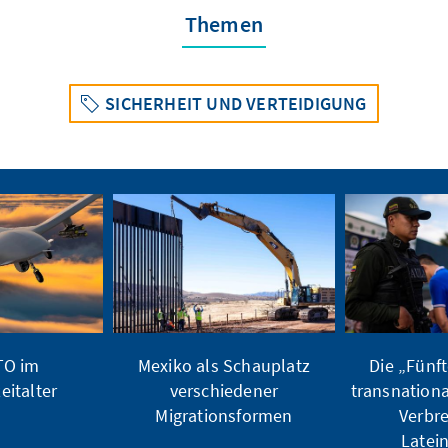
Themen
SICHERHEIT UND VERTEIDIGUNG
TO im
Mexiko als Schauplatz
Die „Fünf
italter
verschiedener
transnationa
Migrationsformen
Verbr
Latei