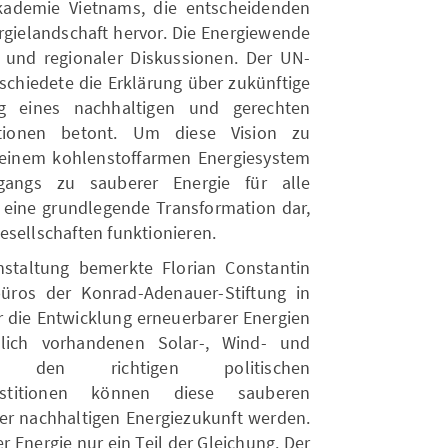
kademie Vietnams, die entscheidenden
rgielandschaft hervor. Die Energiewende
 und regionaler Diskussionen. Der UN-
schiedete die Erklärung über zukünftige
g eines nachhaltigen und gerechten
ationen betont. Um diese Vision zu
u einem kohlenstoffarmen Energiesystem
gangs zu sauberer Energie für alle
lt eine grundlegende Transformation dar,
esellschaften funktionieren.
nstaltung bemerkte Florian Constantin
üros der Konrad-Adenauer-Stiftung in
r die Entwicklung erneuerbarer Energien
hlich vorhandenen Solar-, Wind- und
wie den richtigen politischen
stitionen können diese sauberen
er nachhaltigen Energiezukunft werden.
r Energie nur ein Teil der Gleichung. Der