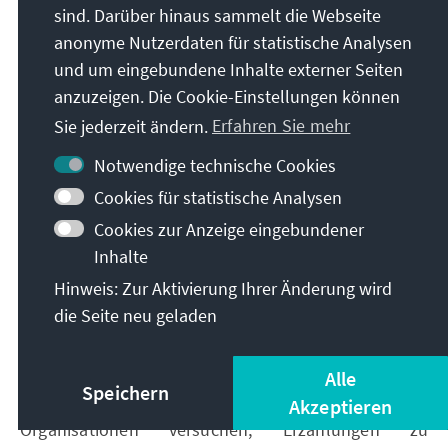
Erstellung virtueller Identitäten und die
sind. Darüber hinaus sammelt die Webseite
Datenmanipulation bis hin zur systematischen
anonyme Nutzerdaten für statistische Analysen
Verbreitung von Desinformation – das organisierte
und um eingebundene Inhalte externer Seiten
Verbrechen wird zunehmend auf Gebieten arbeiten,
anzuzeigen. Die Cookie-Einstellungen können
die immer schwieriger zu erfassen und zu regulieren
Sie jederzeit ändern.
Erfahren Sie mehr
sind.
Notwendige technische Cookies
Cookies für statistische Analysen
Kampf um die Narrative
Cookies zur Anzeige eingebundener
Das vielleicht disruptivste Element dieser „Fünften
Inhalte
Welle“ des organisierten Verbrechens wird aber der
Hinweis: Zur Aktivierung Ihrer Änderung wird
Kampf um die Deutungshoheit im öffentlichen
die Seite neu geladen
Diskurs sein. In einer Zeit, in der Informationen in
Höchstgeschwindigkeit zirkulieren und
Alle
Wahrnehmungen direkt die Legitimität von
Speichern
Institutionen beeinflussen, werden kriminelle
Akzeptieren
Organisationen versuchen, Erzählungen zu