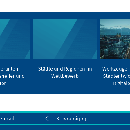
feranten,
Städte und Regionen im
Werkzeuge f
shelfer und
Wettbewerb
Stadtentwic
ter
Digital
e-mail
Κοινοποίηση