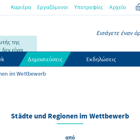
Καριέρα
Εργαζόμενοι
Υποτροφίες
Αρχείο
υτής της
 δεν είναι
λληνικά.
ek
Δημοσιεύσεις
Εκδηλώσεις
onen im Wettbewerb
Städte und Regionen im Wettbewerb
από