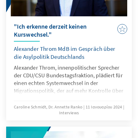
"Ich erkenne derzeit keinen
Kurswechsel."
Alexander Throm MdB im Gespräch über
die Asylpolitik Deutschlands
Alexander Throm, innenpolitischer Sprecher
der CDU/CSU Bundestagsfraktion, plädiert für
einen echten Systemwechsel in der
Migrationspolitik, der auf mehr Kontrolle über
das Migrationsgeschehen setzt, aber auch
Verantwortung für Schutzberechtige
Caroline Schmidt, Dr. Annette Ranko
11 Ιανουαρίου 2024
Interviews
übernimmt.