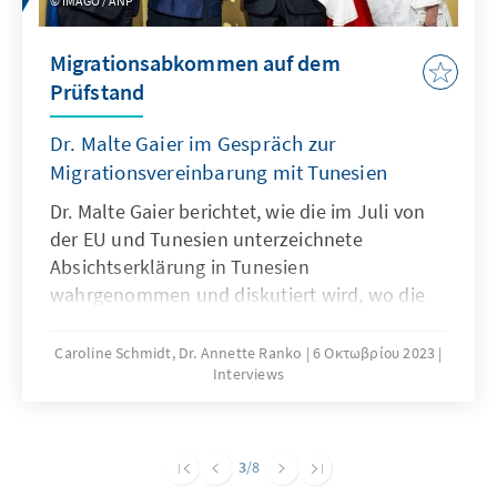
IMAGO / ANP
Migrationsabkommen auf dem
Prüfstand
Dr. Malte Gaier im Gespräch zur
Migrationsvereinbarung mit Tunesien
Dr. Malte Gaier berichtet, wie die im Juli von
der EU und Tunesien unterzeichnete
Absichtserklärung in Tunesien
wahrgenommen und diskutiert wird, wo die
Fallstricke liegen und welche Aspekte für ein
nachhaltig funktionierendes Abkommen
Caroline Schmidt, Dr. Annette Ranko
6 Οκτωβρίου 2023
Interviews
berücksichtigt werden müssten.
3
/8