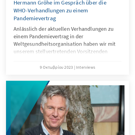
Hermann Gröhe im Gespräch über die
WHO-Verhandlungen zu einem
Pandemievertrag
Anlässlich der aktuellen Verhandlungen zu
einem Pandemievertrag in der
Weltgesundheitsorganisation haben wir mit
unserem stellvertretenden Vorsitzenden
Hermann Gröhe MdB (stellvertretender
Vorsitzender der CDU/CSU-
9 Οκτωβρίου 2023
Interviews
Bundestagsfraktion) ein Gespräch über Inhalt
und Chancen einer solchen Vereinbarung
gesprochen.