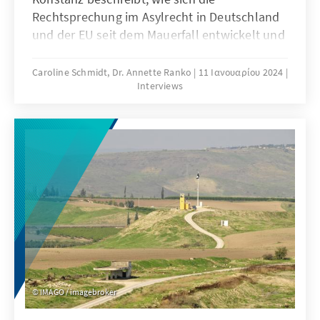
Rechtsprechung im Asylrecht in Deutschland
und der EU seit dem Mauerfall entwickelt und
Schutzansprüche ausgeweitet hat. Er zeigt
rechtliche Handlungsspielräume auf, warnt
Caroline Schmidt, Dr. Annette Ranko
11 Ιανουαρίου 2024
Interviews
aber vor Schnellschüssen.
IMAGO / imagebroker