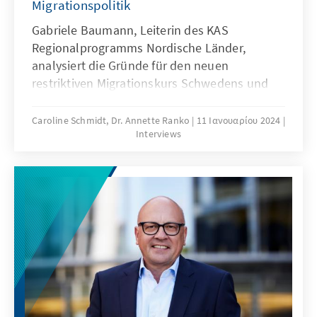
Migrationspolitik
Gabriele Baumann, Leiterin des KAS
Regionalprogramms Nordische Länder,
analysiert die Gründe für den neuen
restriktiven Migrationskurs Schwedens und
für seine Verfestigung. Sie beleuchtet, welche
Rolle den Rechtspopulisten in diesem
Caroline Schmidt, Dr. Annette Ranko
11 Ιανουαρίου 2024
Interviews
Politikfeld zukommt.