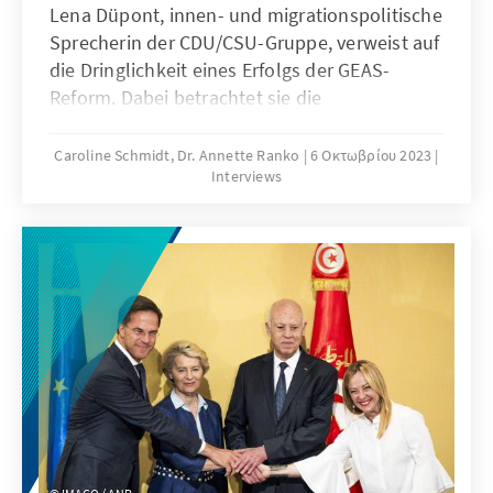
Lena Düpont, innen- und migrationspolitische
Sprecherin der CDU/CSU-Gruppe, verweist auf
die Dringlichkeit eines Erfolgs der GEAS-
Reform. Dabei betrachtet sie die
Zusammenarbeit mit Herkunfts- und
Transitstaaten als Teil einer „Kette der
Caroline Schmidt, Dr. Annette Ranko
6 Οκτωβρίου 2023
Interviews
Verantwortung“.