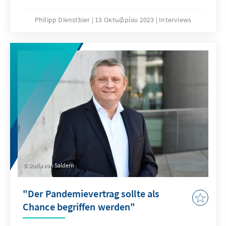
Gazastreifen, die Frage nach den Schritten,
die Saudi-Arabien als Reaktion eingeleitet hat
Philipp Dienstbier
13 Οκτωβρίου 2023
Interviews
sowie die Auswirkungen auf die laufenden
Verhandlungen über eine Normalisierung mit
Israel. Eingeordnet wird ebenfalls, welche
regionalen Implikationen ein Konflikt im
Gazastreifen auf die Golf-Staaten und Iran
haben könnte.
Stella von Saldern
"Der Pandemievertrag sollte als
Chance begriffen werden"