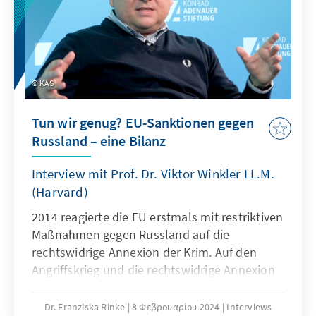
KAS
Tun wir genug? EU-Sanktionen gegen
Russland – eine Bilanz
Interview mit Prof. Dr. Viktor Winkler LL.M.
(Harvard)
2014 reagierte die EU erstmals mit restriktiven
Maßnahmen gegen Russland auf die
rechtswidrige Annexion der Krim. Auf den
Angriffskrieg und die rechtswidrige Annexion
ukrainischer Regionen folgten weitere
Sanktionen der EU. Bis heute gibt es
Dr. Franziska Rinke
8 Φεβρουαρίου 2024
Interviews