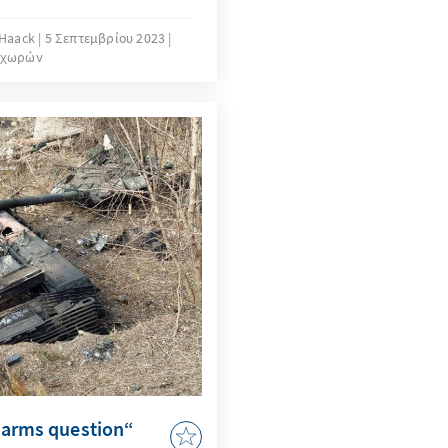
onen? Und wie kann die
ft in Zeiten tief
 Haack
5 Σεπτεμβρίου 2023
 χωρών
taaten bewertet werden?
t geht diesen Fragen
, inwiefern die
ster Modi die
r G20 nahtlos mit
mbitionen verknüpft hat.
 arms question“