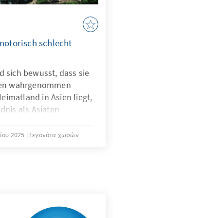
notorisch schlecht
d sich bewusst, dass sie
Asien wahrgenommen
imatland in Asien liegt,
dnis als Asiaten
r „asiatisch“ Essen
e chinesische oder
ίου 2025
Γεγονότα χωρών
asien ist eine
ch der Unabhängigkeit
 Es ist der sprachliche
n zuvor Indien nannte,
en zu reduzieren.
ischer Raum in