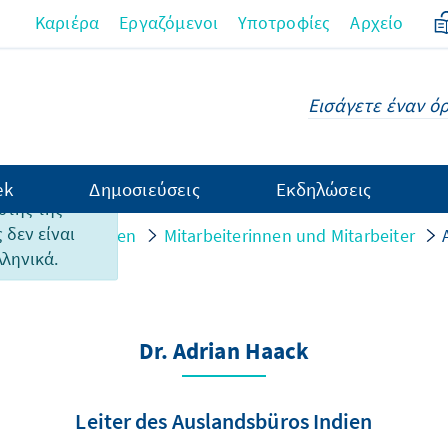
Καριέρα
Εργαζόμενοι
Υποτροφίες
Αρχείο
ek
Δημοσιεύσεις
Εκδηλώσεις
υτής της
 δεν είναι
n und Strukturen
Mitarbeiterinnen und Mitarbeiter
λληνικά.
Dr. Adrian Haack
Leiter des Auslandsbüros Indien