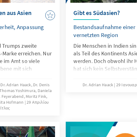
sentieren und
en aus Asien
Gibt es Südasien?
strieren – doch das
erheit, Anpassung
Bestandsaufnahme einer 
vernetzten Region
d Trumps zweite
Die Menschen in Indien sin
s-Marke erreichen. Nur
als Teil des Kontinents 
e im Amt so viele
werden. Doch obwohl ihr He
bene mit sich
hat sich kein Selbstverstän
ndigkeit und großer
herausgebildet. Wenn Inde
r auf der ganzen Welt
gehen, dann meint dies di
r. Adrian Haack, Dr. Denis
Dr. Adrian Haack
29 Ιανουαρ
, Thomas Yoshimura, Daniela
s hat auch Folgen für
japanische Küche. Auch Süd
C. Feyerabend, Moritz Fink,
sche Union. Die
Fremdbezeichnung, die na
ikita Hofmann
29 Απριλίου
rad-Adenauer-Stiftung
von Britisch-Indien aufkam.
τίτλος
e darüber gesammelt,
Versuch die Region, die ma
ion gewählt werden,
nicht auf die Republik Indi
 zu begegnen. Wie
Südasien wird als geograf