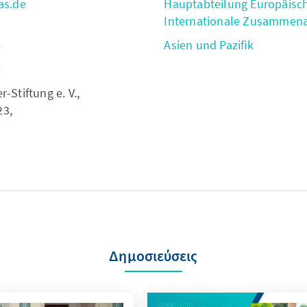
as.de
Hauptabteilung Europäisc
Internationale Zusammena
4
Asien und Pazifik
6
Stiftung e. V.,
23,
Δημοσιεύσεις