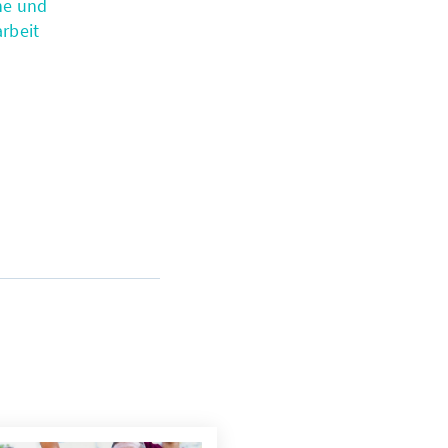
he und
rbeit