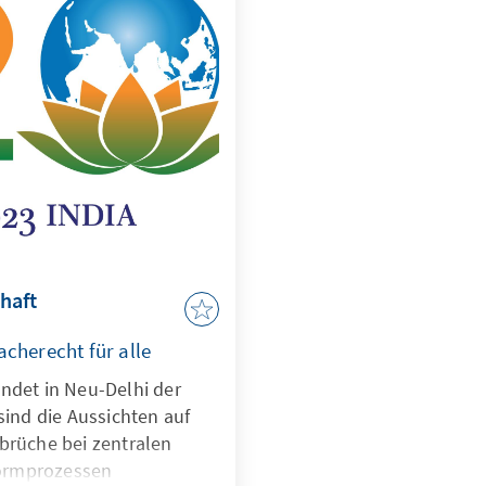
rschätzt. Während der
 wann Afrika die 2 Mrd.-
dasien bereits 2,02 Mrd.
n, Pakistan,
hanistan, Sri Lanka,
ediven
ann man diese Staaten
ulieren? Der
 ist ein Realitätscheck
haft
herecht für alle
ndet in Neu-Delhi der
sind die Aussichten auf
brüche bei zentralen
ormprozessen