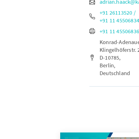
adrian.haack@k
+91 26113520 /
+91 11 4550683
+91 11 4550683
Konrad-Adenauer-
Klingelhöferstr. 
D-10785,
Berlin,
Deutschland