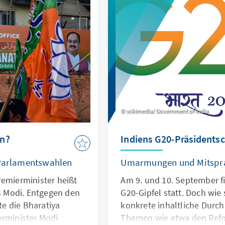
eue US-Regierung
Deutschland vielfach unte
che Konsequenzen
Fokus darauf gerichtet ist,
tschaftlichen sowie
Marke erreicht, leben in Sü
ischen Beziehungen zu
Menschen, wenn man Indie
Bangladesch, Myanmar, Afg
Nepal, Bhutan und die Mal
zusammenrechnet . Doch k
überhaupt als Südasien tit
nachfolgende Länderbericht
wikimedia/ Government of India
eines Begriffs.
en?
Indiens G20-Präsidentsc
 Parlamentswahlen
Umarmungen und Mitsprac
remierminister heißt
Am 9. und 10. September fi
 Modi. Entgegen den
G20-Gipfel statt. Doch wie 
e die Bharatiya
konkrete inhaltliche Durch
erminister Modi
Themen wie etwa den Ref