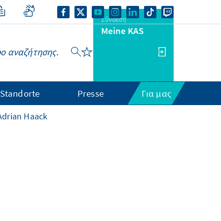
Σύνδεση
Meine KAS
Standorte
Presse
Για μας
Adrian Haack