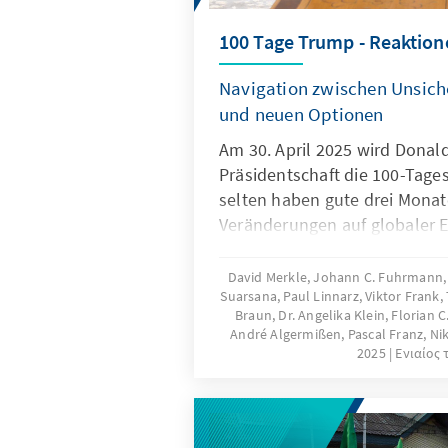
internationaler Bühne zu prä
100 Tage Trump - Reaktion
Handlungsfähigkeit zu demon
ist kein Selbstläufer.
Navigation zwischen Unsich
und neuen Optionen
Am 30. April 2025 wird Donal
Präsidentschaft die 100-Tage
selten haben gute drei Monat
Veränderungen auf globaler E
gebracht. Mit großer Geschwi
Dringlichkeit reagieren Lände
David Merkle, Johann C. Fuhrmann, D
Suarsana, Paul Linnarz, Viktor Frank
auf diese Veränderungen. Die
Braun, Dr. Angelika Klein, Florian 
Deutschland und die Europäi
André Algermißen, Pascal Franz, N
Auslandsmitarbeiter der Kon
2025
Ενιαίος 
in Asien haben ihre Eindrück
welche Strategien in der Reg
um der veränderten Situation