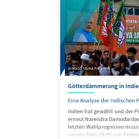
bewerten diese Länder die n
unter Präsident Trump? Wel
ziehen sie daraus für ihre wir
außen- und sicherheitspolit
den USA?
IMAGO / ZUMA Press Wire
Götterdämmerung in Indi
Eine Analyse der indischen
Indien hat gewählt und der P
erneut Narendra Damodardas
letzten Wahlprognosen musst
Janata Party (BJP) von Premi