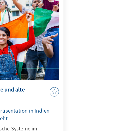
e und alte
räsentation in Indien
eht
ische Systeme im