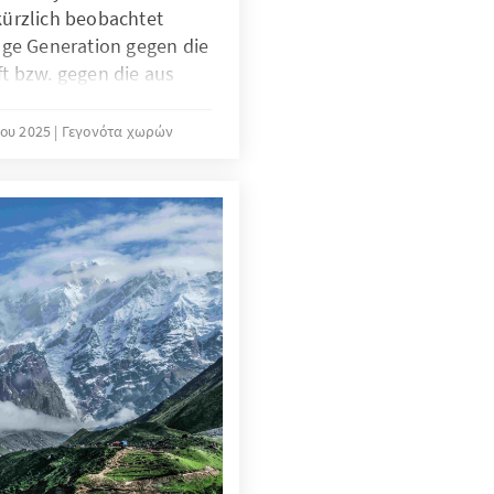
ürzlich beobachtet
nge Generation gegen die
t bzw. gegen die aus
tische Klasse rebellierte.
sofort auf, dass das
ου 2025
Γεγονότα χωρών
ng hat. Kinder, Teenager
ißigern prägen das
olitik hingegen wird in
erren verkörpert. Doch
 statistisch erfassen?
fie des Landes und die
e politische Klasse
 in anderen Ländern der