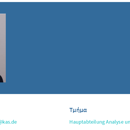
Τμήμα
n@kas.de
Hauptabteilung Analyse u