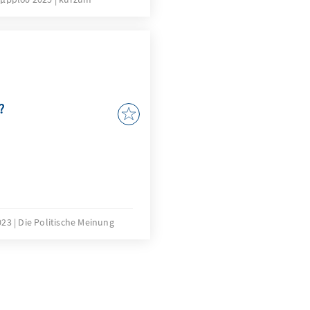
onalität in der
ber und Goldstandard –
m Überfall Russlands auf
ternationaler
 in den Fokus.
?
023
Die Politische Meinung