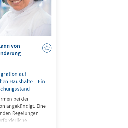
kann von
anderung
gration auf
chen Haushalte – Ein
schungsstand
ormen bei der
on angekündigt. Eine
tenden Regelungen
erforderliche
n. Der vorliegende