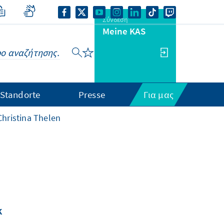
Σύνδεση
Meine KAS
Standorte
Presse
Για μας
Christina Thelen
k