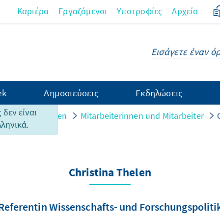
Καριέρα
Εργαζόμενοι
Υποτροφίες
Αρχείο
ek
Δημοσιεύσεις
Εκδηλώσεις
υτής της
 δεν είναι
n und Strukturen
Mitarbeiterinnen und Mitarbeiter
λληνικά.
Christina Thelen
Referentin Wissenschafts- und Forschungspoliti