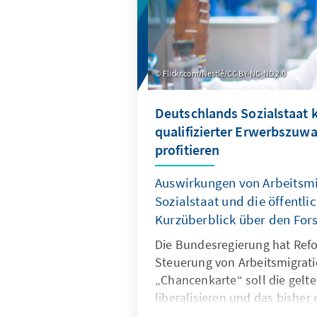
Flickr.com/Nestlé/CC BY-NC-ND 2.0
Deutschlands Sozialstaat 
qualifizierter Erwerbszuw
profitieren
Auswirkungen von Arbeitsmi
Sozialstaat und die öffentli
Kurzüberblick über den For
Die Bundesregierung hat Ref
Steuerung von Arbeitsmigrati
„Chancenkarte“ soll die gel
liberalisieren und das bisher 
Qualifikationsniveau absenke