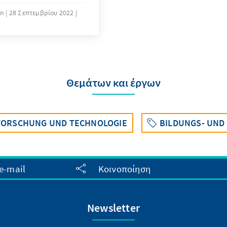
r die Fachdebatte zu
en
28 Σεπτεμβρίου 2022
ration auf den
n unterschiedlicher
liert, was sich
Θεμάτων και έργων
 FORSCHUNG UND TECHNOLOGIE
BILDUNGS- UND
e-mail
Κοινοποίηση
Newsletter