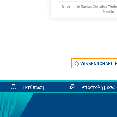
Text gibt einen Überblick übe
Dr. Annette Ranko, Christina Thel
Monitor
Auswirkungen von Arbeitsmig
Sozialstaat sowie den Effekte
Qualifikationsprofile. Er formu
hieraus für die Steuerung von
Erwerbszuwanderung ergibt.
WISSENSCHAFT,
Εκτύπωση
Αποστολή μέσω 