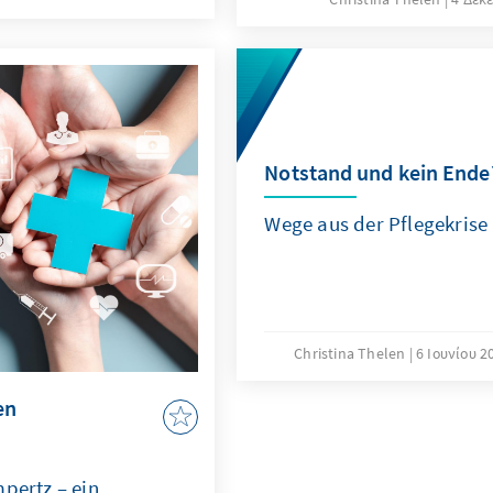
n zahlreichen Start-
belegt – gilt doch Internati
schleunigt
Forschung als Wissenstrei
ue Möglichkeiten der
rücken spätestens seit de
die Ukraine, die Risiken in
Kooperationen immer mehr
Notstand und kein Ende
Wege aus der Pflegekrise
Christina Thelen
6 Ιουνίου 2
en
pertz – ein