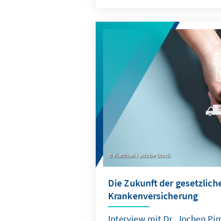
„New Space“-Sektor mit seine
ups und privaten Akteuren be
Innovationen und eröffnet ne
Wertschöpfung.
Kiattisak / adobe Stock
Die Zukunft der gesetzlich
Krankenversicherung
Interview mit Dr. Jochen Pim