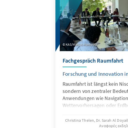
KAS/Marcus Homolka
Fachgespräch Raumfahrt
Forschung und Innovation im
Raumfahrt ist längst kein Ni
sondern von zentraler Bedeut
Anwendungen wie Navigation
Wettervorhersagen oder Erd
ohne Satelliten kaum noch de
entwickelt sich der Weltrau
Christina Thelen, Dr. Sarah Al Doyai
Αναφορές εκδη
Wirtschaftsraum. Insbesonde