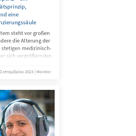
ätsprinzip,
und eine
anzierungssäule
tem steht vor großen
dere die Alterung der
 stetigen medizinisch-
ner sich vergrößernden
is und Ausgabenlast
icherung. Wie lässt
 Σεπτεμβρίου 2023
Monitor
ommende Generationen
 intergenerative