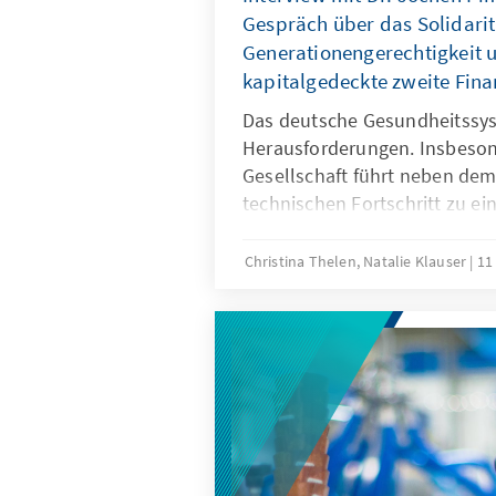
Gespräch über das Solidarit
Generationengerechtigkeit 
kapitalgedeckte zweite Fin
Das deutsche Gesundheitssys
Herausforderungen. Insbeson
Gesellschaft führt neben dem
technischen Fortschritt zu ei
Lücke zwischen Einnahmebas
der gesetzlichen Krankenvers
Christina Thelen, Natalie Klauser
11
sich das System auch für k
nachhaltig gestalten und eine
Solidarität bewahren?