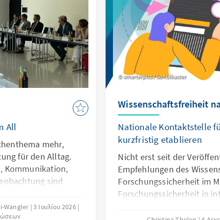
smarterpics / Sonulkaster
Wissenschaftsfreiheit na
 All
Nationale Kontaktstelle f
kurzfristig etablieren
schenthema mehr,
ung für den Alltag.
Nicht erst seit der Veröffe
, Kommunikation,
Empfehlungen des Wissens
beobachtung sind
Forschungssicherheit im M
nkbar. Gleichzeitig
Forschungssicherheit in in
m zunehmend zu einem
Kooperationen intensiv dis
li-Wangler
3 Ιουλίου 2026
λώσεων
re der sogenannte
noch bis vor wenigen Jahre
Christina Thelen
4 Δεκ