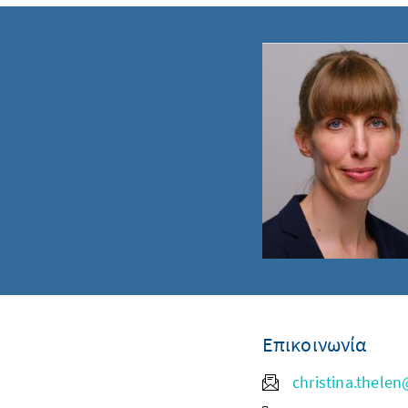
Επικοινωνία
christina.thele