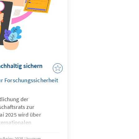
chhaltig sichern
ür Forschungssicherheit
ntlichung der
chaftsrats zur
ai 2025 wird über
ternationalen
kutiert. Waren diese
n im Regelfall positiv
εμβρίου 2025
kurzum