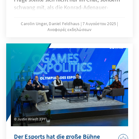
schwang mit, als die Konrad-Adenauer-
Stiftung gemeinsam mit der esports player
foundation am 6. August zur achten Ausgabe
Carolin Unger, Daniel Feldhaus
7 Αυγούστου 2025
Αναφορές εκδηλώσεων
von Games & Politics einlud. Unter dem Titel
„Politik im Feed“ wurde live aus dem
XPERION Berlin auf Twitch gestreamt – mit
Gästen aus Politik, Wissenschaft und der
Gaming- und Creator-Szene.
Justin Wriedt (EPF)
Der Esports hat die große Bühne