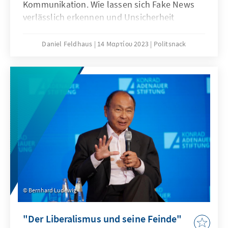
Kommunikation. Wie lassen sich Fake News
verlässlich erkennen und Unsicherheit
vermeiden? Gegen die Flut an
Falschinformationen kämpft bislang eine
Daniel Feldhaus
14 Μαρτίου 2023
Politsnack
Armee. Oftmals ist der Schaden dann aber
bereits angerichtet und das Vorgehen sehr
mühsam. Mit Prebunking soll der Spieß nun
umgedreht werden.
Bernhard Ludewig
"Der Liberalismus und seine Feinde"