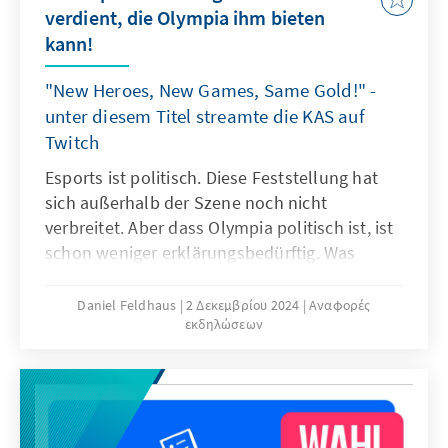
verdient, die Olympia ihm bieten
kann!
"New Heroes, New Games, Same Gold!" -
unter diesem Titel streamte die KAS auf
Twitch
Esports ist politisch. Diese Feststellung hat
sich außerhalb der Szene noch nicht
verbreitet. Aber dass Olympia politisch ist, ist
schon weniger erklärungsbedürftig. Was
Esports und Olympia miteinander zu tun
haben? Esport wird 2025 olympisch und
Daniel Feldhaus
2 Δεκεμβρίου 2024
Αναφορές
εκδηλώσεων
damit gab es auch für die Konrad-Adenauer-
Stiftung Anlass, diese neue Verbindung zu
diskutieren.