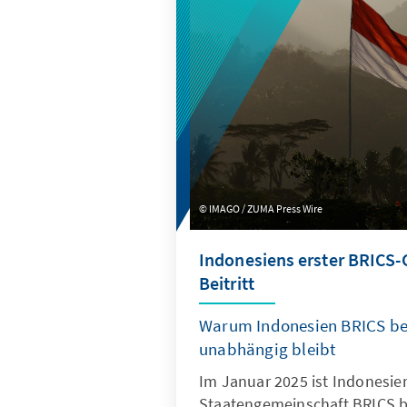
Wettbewerbsfähigkeit in der 
und Handlungsempfehlungen 
europäischen Wettbewerbspos
neue Wirtschaftspartner zu f
IMAGO / ZUMA Press Wire
Indonesiens erster BRICS-
Beitritt
Warum Indonesien BRICS bei
unabhängig bleibt
Im Januar 2025 ist Indonesie
Staatengemeinschaft BRICS be