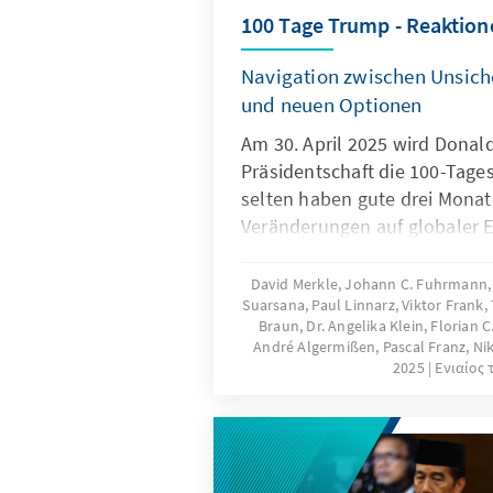
100 Tage Trump - Reaktion
abschwächen.
Navigation zwischen Unsich
und neuen Optionen
Am 30. April 2025 wird Donal
Präsidentschaft die 100-Tage
selten haben gute drei Monat
Veränderungen auf globaler E
gebracht. Mit großer Geschwi
Dringlichkeit reagieren Lände
David Merkle, Johann C. Fuhrmann, D
Suarsana, Paul Linnarz, Viktor Frank
auf diese Veränderungen. Die
Braun, Dr. Angelika Klein, Florian 
Deutschland und die Europäi
André Algermißen, Pascal Franz, N
Auslandsmitarbeiter der Kon
2025
Ενιαίος 
in Asien haben ihre Eindrück
welche Strategien in der Reg
um der veränderten Situation
bewerten diese Länder die n