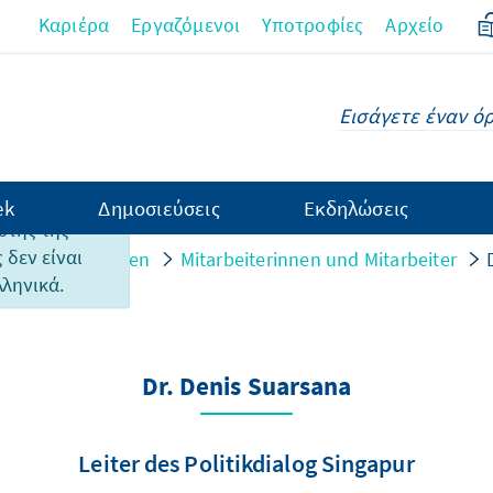
Καριέρα
Εργαζόμενοι
Υποτροφίες
Αρχείο
ek
Δημοσιεύσεις
Εκδηλώσεις
υτής της
 δεν είναι
n und Strukturen
Mitarbeiterinnen und Mitarbeiter
λληνικά.
Dr. Denis Suarsana
Leiter des Politikdialog Singapur