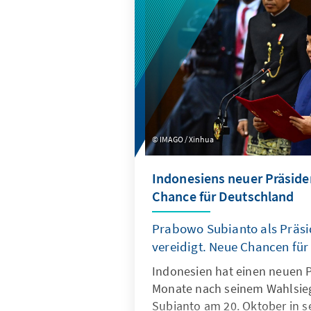
unter Präsident Trump? Wel
ziehen sie daraus für ihre wir
außen- und sicherheitspolit
den USA?
IMAGO / Xinhua
Indonesiens neuer Präsiden
Chance für Deutschland
Prabowo Subianto als Präsi
vereidigt. Neue Chancen fü
Indonesien hat einen neuen P
Monate nach seinem Wahlsie
Subianto am 20. Oktober in s