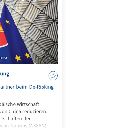
nternehmen in der
ühren.
liance
zung
Partner beim De-Risking
päische Wirtschaft
von China reduzieren.
rtschaften der
Asian Nations (ASEAN)