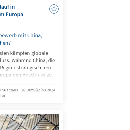
lauf in
um Europa
bewerb mit China,
ehen?
sien kämpfen globale
luss. Während China, die
 Region strategisch neu
Europa den Anschluss zu
vereint, dass sie
tionsmodelle zwischen
s Suarsana
28 Οκτωβρίου 2024
tor
als umfassende Strategie
ntritt ihrer Unternehmen
tzen. Europa sollte aus
 seiner Konkurrenten
che Maßnahmen und die