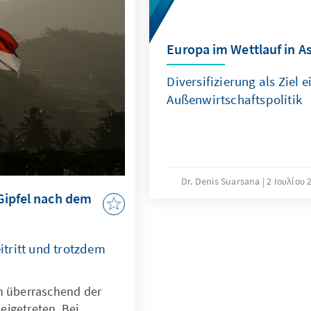
Welt zu analysieren
zur Stärkung der
ition im Wettlauf um
Europa im Wettlauf in A
ormulieren.
Diversifizierung als Ziel
Außenwirtschaftspolitik
Dr. Denis Suarsana
2 Ιουλίου 
Gipfel nach dem
tritt und trotzdem
n überraschend der
igetreten. Bei