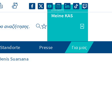
Σύνδεση
Meine KAS
Standorte
Presse
Για μας
Denis Suarsana