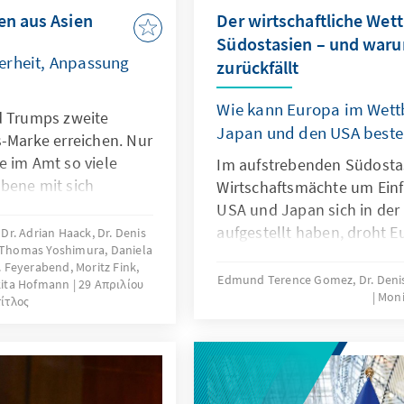
en aus Asien
Der wirtschaftliche Wett
Südostasien – und war
erheit, Anpassung
zurückfällt
Wie kann Europa im Wett
d Trumps zweite
Japan und den USA best
s-Marke erreichen. Nur
e im Amt so viele
Im aufstrebenden Südosta
bene mit sich
Wirtschaftsmächte um Einf
ndigkeit und großer
USA und Japan sich in der
r auf der ganzen Welt
aufgestellt haben, droht 
r. Adrian Haack, Dr. Denis
, Thomas Yoshimura, Daniela
s hat auch Folgen für
verlieren. Die drei Staaten 
C. Feyerabend, Moritz Fink,
sche Union. Die
unterschiedliche Koopera
Edmund Terence Gomez, Dr. Deni
ikita Hofmann
29 Απριλίου
rad-Adenauer-Stiftung
Moni
Regierung und Wirtschaft 
τίτλος
e darüber gesammelt,
einsetzen, um den Marktei
ion gewählt werden,
in Südostasien zu unterstü
 zu begegnen. Wie
den Strategieanpassungen
eue US-Regierung
lernen und dabei politis