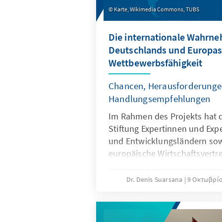
Karte, Wikimedia Commons, TUBS
Die internationale Wahrn
Deutschlands und Europa
Wettbewerbsfähigkeit
Chancen, Herausforderunge
Handlungsempfehlungen
Im Rahmen des Projekts hat 
Stiftung Expertinnen und Exp
und Entwicklungsländern so
europäische Wirtschaftsvertr
vertreter weltweit zur Rolle 
Deutschlands als Wirtschaftsa
Dr. Denis Suarsana
9 Οκτωβρίο
Ländern und Regionen befrag
Befragten bilden die Grundla
Analyse. Ziel ist es, Deutsch