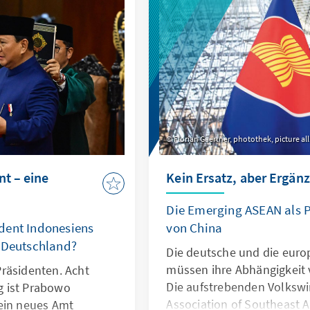
che Konsequenzen
Interessen europäischer U
tschaftlichen sowie
Region stärker zusammenf
ischen Beziehungen zu
Florian Gaertner, photothek, picture al
t – eine
Kein Ersatz, aber Ergän
Die Emerging ­ASEAN als 
dent Indonesiens
von China
r Deutschland?
Die deutsche und die euro
müssen ihre Abhängig­keit 
räsidenten. Acht
Die aufstrebenden Volkswi
g ist Prabowo
Association of Southeast 
ein neues Amt