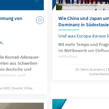
Cheng Yiheng, Xinhua, Imago
ehmung von
Wie China und Japan um 
s
Dominanz in Südostasie
Und was Europa daraus l
n,
Mit mehr Tempo und Prag
im Wettbewerb um Einfluss
mithalten.
die Konrad-Adenauer-
erten aus Schwellen-
wie deutsche und
Dr. Denis Suarsana
17
Auslandsinf
eterinnen und -
der EU und
kteure in ihren
υ 2025
Ενιαίος τίτλος
t. Die Antworten der
ge der vorliegenden
lands und Europas