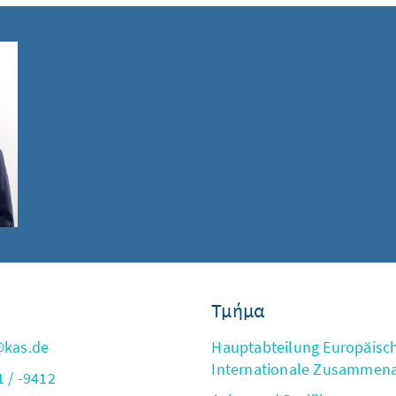
Τμήμα
@kas.de
Hauptabteilung Europäisc
Internationale Zusammena
 / -9412