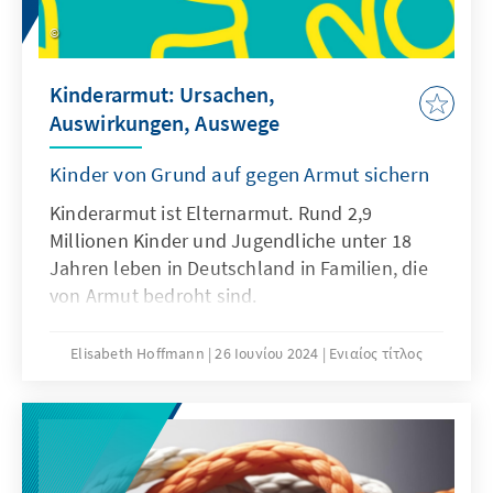
Kinderarmut: Ursachen,
Auswirkungen, Auswege
Kinder von Grund auf gegen Armut sichern
Kinderarmut ist Elternarmut. Rund 2,9
Millionen Kinder und Jugendliche unter 18
Jahren leben in Deutschland in Familien, die
von Armut bedroht sind.
Bundesfamilienministerin Paus möchte mit
der Kindergrundsicherung, die eine Reform
Elisabeth Hoffmann
26 Ιουνίου 2024
Ενιαίος τίτλος
von Sozialtransfers vorsieht,
einkommensarme Familien aus der Armut
holen. Wie junge erwerbsfähige Eltern zur
Integration in den Arbeitsmarkt gefördert
werden können, ist nicht Thema der