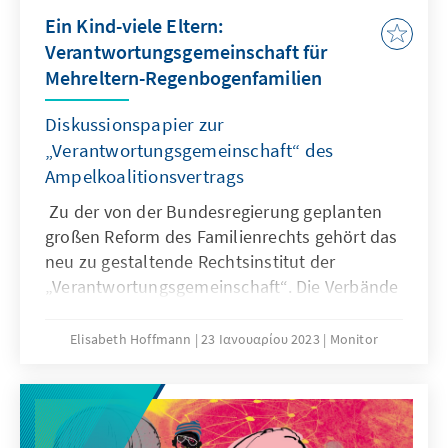
Ein Kind-viele Eltern:
Verantwortungsgemeinschaft für
Mehreltern-Regenbogenfamilien
Diskussionspapier zur
„Verantwortungsgemeinschaft“ des
Ampelkoalitionsvertrags
Zu der von der Bundesregierung geplanten
großen Reform des Familienrechts gehört das
neu zu gestaltende Rechtsinstitut der
„Verantwortungsgemeinschaft“. Die Verbände
im queeren Kontext haben große
Erwartungen an das neue Rechtsinstitut, das
Elisabeth Hoffmann
23 Ιανουαρίου 2023
Monitor
die neue Familienform der Mehreltern-
Regenbogenfamilien rechtlich absichern soll.
Was wissen wir über Mehreltern-
Regenbogenfamilien? Was müsste bei einer