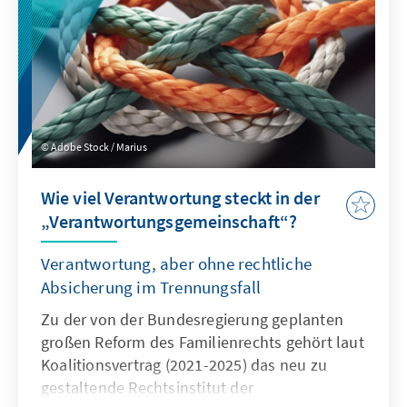
Kindergrundsicherung. Die Studie analysiert
die Ursachen für Armutsrisiken von Kindern,
beleuchtet die Auswirkungen und präsentiert
Lösungsansätze zur Reduzierung von
Kinderarmut.
Adobe Stock / Marius
Wie viel Verantwortung steckt in der
„Verantwortungsgemeinschaft“?
Verantwortung, aber ohne rechtliche
Absicherung im Trennungsfall
Zu der von der Bundesregierung geplanten
großen Reform des Familienrechts gehört laut
Koalitionsvertrag (2021-2025) das neu zu
gestaltende Rechtsinstitut der