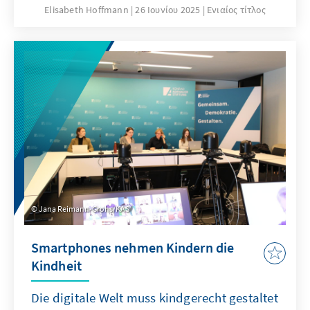
orientierte Jugendstrafrecht. Dennoch stellt
Elisabeth Hoffmann
26 Ιουνίου 2025
Ενιαίος τίτλος
sich die Frage, ob ein Kind von 12 Jahren, das
beispielsweise Delikte der Gewaltkriminalität
verübt hat, in ein Gefängnis gehört –
zusammen mit älteren Jugendlichen und
auch jungen Erwachsenen bis 27 Jahren, die
aus unterschiedlichen Gründen nicht selten
noch unter das Jugendstrafrecht fallen.
Jana Reimann-Grohs/KAS
Smartphones nehmen Kindern die
Kindheit
Die digitale Welt muss kindgerecht gestaltet