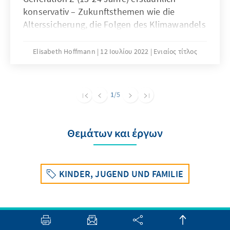
konservativ – Zukunftsthemen wie die
Alterssicherung, die Folgen des Klimawandels
oder die immer noch vorhandene
Benachteiligung von Frauen in der Berufswelt
Elisabeth Hoffmann
12 Ιουλίου 2022
Ενιαίος τίτλος
beschäftigen sie nachhaltig. Was bedeutet
soziale Gerechtigkeit für junge Menschen, die
der Christdemokratie nahestehen? 15 junge
1
/5
Autorinnen und Autoren geben Antwort.
Begleitend kommen Perspektiven der Caritas
sowie junger Politikerinnen und Politiker zu
Θεμάτων και έργων
Wort.
KINDER, JUGEND UND FAMILIE