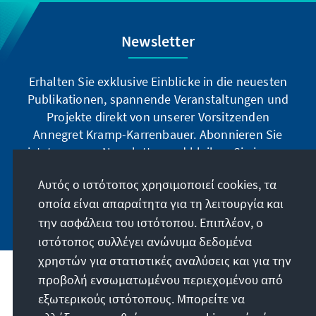
Newsletter
Erhalten Sie exklusive Einblicke in die neuesten
Publikationen, spannende Veranstaltungen und
Projekte direkt von unserer Vorsitzenden
Annegret Kramp-Karrenbauer. Abonnieren Sie
jetzt unseren Newsletter und bleiben Sie immer
auf dem Laufenden.
Αυτός ο ιστότοπος χρησιμοποιεί cookies, τα
οποία είναι απαραίτητα για τη λειτουργία και
Jetzt abonnieren
την ασφάλεια του ιστότοπου. Επιπλέον, ο
ιστότοπος συλλέγει ανώνυμα δεδομένα
χρηστών για στατιστικές αναλύσεις και για την
προβολή ενσωματωμένου περιεχομένου από
Την παραγγελία μας
εξωτερικούς ιστότοπους. Μπορείτε να