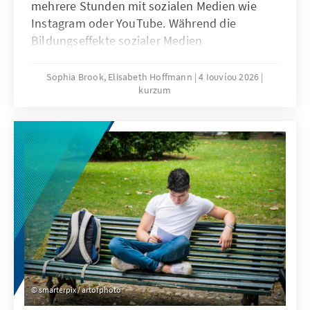
mehrere Stunden mit sozialen Medien wie
Instagram oder YouTube. Während die
Bildungseffekte sozialer Medien
überschaubar sind, mehren sich die Belege
für Suchtgefahr und weitere problematische
Sophia Brook, Elisabeth Hoffmann
4 Ιουνίου 2026
kurzum
Folgen intensiven Konsums sozialer Medien.
Ist das australische Verbot von Social Media
eine Antwort auf diese Herausforderung?
smarterpix / artofphoto