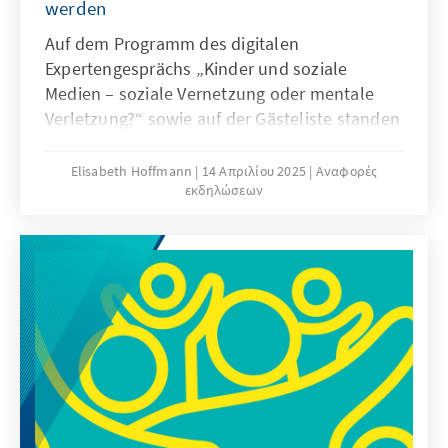
werden
Auf dem Programm des digitalen
Expertengesprächs „Kinder und soziale
Medien – soziale Vernetzung oder mentale
Verletzung?“ sowie auf der Gästeliste standen
Expertinnen und Experten aus Praxis,
Wissenschaft, Elterninitiativen, Verbänden
Elisabeth Hoffmann
14 Απριλίου 2025
Αναφορές
εκδηλώσεων
und Politik. Es wurden Fakten und
Lösungsvorschläge diskutiert: Wie können
soziale Medien so gestaltet werden, dass sie
keine Sucht auslösen und wie könnte ein
effektiver Kinder- und Jugendschutz in der
digitalen Welt aussehen?