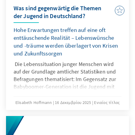
Was sind gegenwärtig die Themen
der Jugend in Deutschland?
Hohe Erwartungen treffen auf eine oft
enttäuschende Realität – Lebenswünsche
und -träume werden überlagert von Krisen
und Zukunftssorgen
Die Lebenssituation junger Menschen wird
auf der Grundlage amtlicher Statistiken und
Befragungen thematisiert: Im Gegensatz zur
Babyboomer-Generation ist die Jugend mit
einem Bündel existentieller Unsicherheiten
konfrontiert. Sie reichen vom brüchig
Elisabeth Hoffmann
16 Δεκεμβρίου 2025
Ενιαίος τίτλος
gewordenen sozialen Aufstieg durch Bildung
bis hin zu steigender Jugenddelinquenz,
deren Opfer in der Regel ebenfalls
Jugendliche sind.