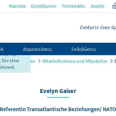
Καριέρα
Εργαζόμενοι
Υποτροφίες
Αρχείο
ek
Δημοσιεύσεις
Εκδηλώσεις
υτής της
 δεν είναι
n und Strukturen
Mitarbeiterinnen und Mitarbeiter
λληνικά.
Evelyn Gaiser
Referentin Transatlantische Beziehungen/ NAT