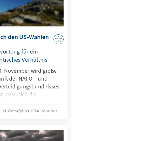
ach den US-Wahlen
ortung für ein
ntisches Verhältnis
5. November wird große
unft der NATO – und
 Verteidigungsbündnisses
st, dass sich die
 der USA in den
er kriegerischen
11 Οκτωβρίου 2024
Monitor
r in den indo-pazifischen
ür Entscheidungsträger
en europäischen NATO-