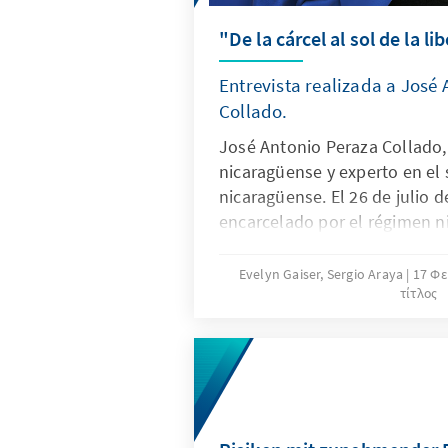
"De la cárcel al sol de la li
Entrevista realizada a José
Collado.
José Antonio Peraza Collado, 
nicaragüense y experto en el 
nicaragüense. El 26 de julio d
encarcelado por el régimen 
de haber participado en un p
en el cuál analizó la situación
Evelyn Gaiser, Sergio Araya
17 Φε
τίτλος
Formó parte de los 222 preso
liberados y expulsados a EEU
febrero.