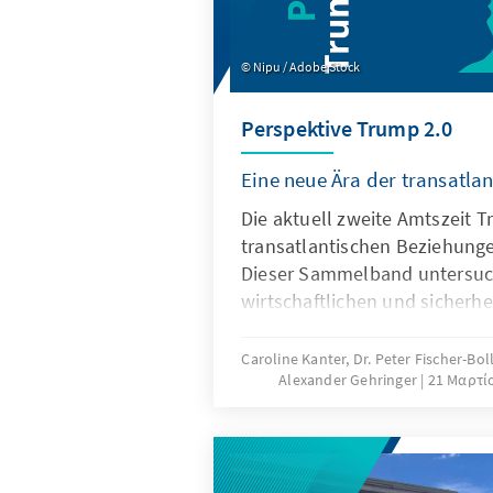
Nipu / Adobe Stock
Perspektive Trump 2.0
Eine neue Ära der transatla
Die aktuell zweite Amtszeit 
transatlantischen Beziehung
Dieser Sammelband untersuch
wirtschaftlichen und sicherhe
für Europa und Deutschland. 
die Neuausrichtung der US-Au
Caroline Kanter, Dr. Peter Fischer-Bol
Alexander Gehringer
21 Μαρτί
verstärkte Fokus auf den Indo
Konsequenzen für Handel, Ve
Technologie: Welche Herausf
und wie sollte Deutschland j