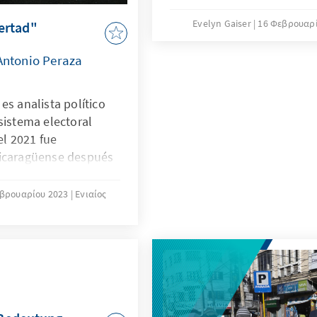
jedoch einen bitteren Bei
abgeschobenen Häftlingen
Evelyn Gaiser
16 Φεβρουαρί
bertad"
Staatsbürgerschaft und sä
einhergehende Rechte ent
 Antonio Peraza
gilt es für die internation
Gewährung der Menschenre
es analista político
Rückkehr zu demokratisch
sistema electoral
einzufordern.
el 2021 fue
nicaragüense después
rograma de televisión
 política de su país.
βρουαρίου 2023
Ενιαίος
s políticos que fueron
U el pasado 9 de