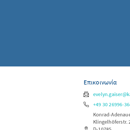
Επικοινωνία
evelyn.gaiser@k
+49 30 26996-36
Konrad-Adenauer-
Klingelhöferstr. 
D-10785,