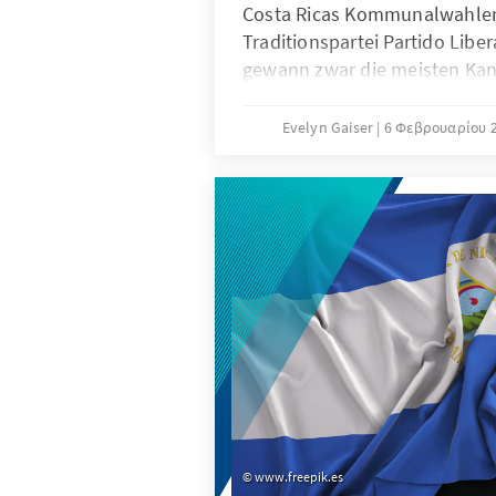
Costa Ricas Kommunalwahlen 
Traditionspartei Partido Libe
gewann zwar die meisten Kant
dennoch als Verliererin der Wa
nur von 43 auf 29 Bürgermeis
Evelyn Gaiser
6 Φεβρουαρίου 
sondern verlor auch den wich
Hauptstadtkanton San José. 
christdemokratische Partido 
Cristiana (PUSC) konnte dage
Bürgermeistermandate zuleg
gilt der Erfolg der liberalen
(UP), die von der aktuellen
Präsidentschaftsministerin N
wurde. Die Partei steigerte s
Bürgermeisterämter und konn
Zugewinn erzielen.
www.freepik.es