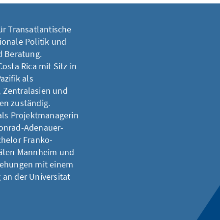
für Transatlantische
onale Politik und
d Beratung.
osta Rica mit Sitz in
zifik als
, Zentralasien und
en zuständig.
als Projektmanagerin
Konrad-Adenauer-
achelor Franko-
itäten Mannheim und
ziehungen mit einem
an der Universitat