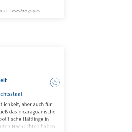
dem Vorjahreswert. Im
te Deutschland 2022 eine
2023
Γεγονότα χωρών
u befürchten, dass es
altdelikte um einen
elt, der noch lange nicht
hat. In diesem Jahr liegt
eits 43 Prozent über dem
fürchten, dass die
23 auf 900 steigen
 für diese überraschende
erikanischen
eit
echtsstaat
lichkeit, aber auch für
tließ das nicaraguanische
olitische Häftlinge in
 guten Nachrichten haben