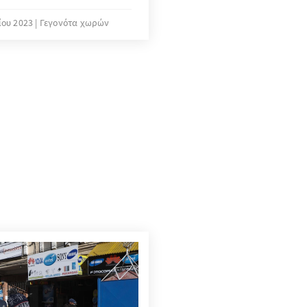
geschmack: Den
 wurden die
ου 2023
Γεγονότα χωρών
mtliche damit
zogen. Auch in Zukunft
ale Gemeinschaft, die
chte sowie die
en Prozessen