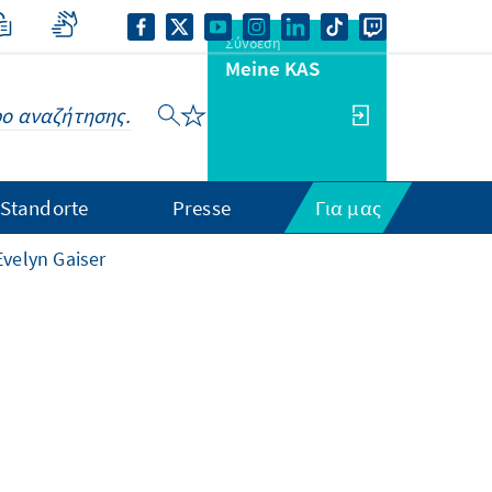
Σύνδεση
Meine KAS
Standorte
Presse
Για μας
Evelyn Gaiser
O