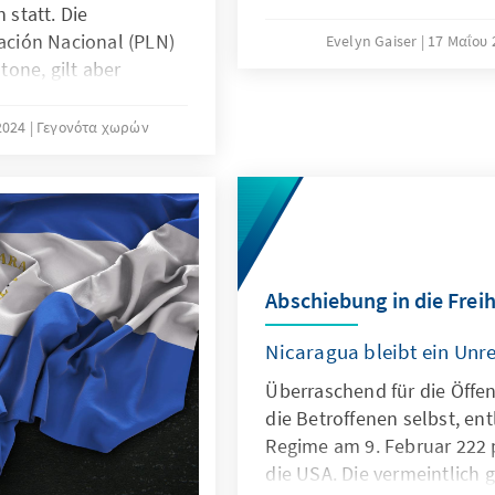
somit zwölf Prozent über 
statt. Die
Vergleich dazu verzeichne
ración Nacional (PLN)
Evelyn Gaiser
17 Μαΐου 
Mordrate von 0,25. Es ist z
one, gilt aber
sich beim Anstieg der Gew
hlen. Sie fiel nicht
längerfristigen Trend hand
terämter zurück,
2024
Γεγονότα χωρών
seinen Höhepunkt erreicht 
tigen
die Zahl der Tötungen ber
Die
Vorjahreswert. Experten be
Unidad Social
Tötungsdelikte bis Ende 20
gen von 15 auf 20
werden. Was ist der Grund
en. Als Überraschung
Entwicklung im zentralam
 Partei Unidos Podemos
Abschiebung in die Freih
Vorzeigeland Costa Rica?
atalia Díaz gegründet
Nicaragua bleibt ein Unr
ich von einem auf neun
Überraschend für die Öffent
te somit den größten
die Betroffenen selbst, en
Regime am 9. Februar 222 p
die USA. Die vermeintlich