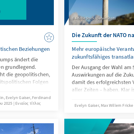
Adobe Stock / DarwelShots
Die Zukunft der NATO n
ntischen Beziehungen
Mehr europäische Verantw
zukunftsfähiges transatla
Trumps ändert die
en grundlegend.
Der Ausgang der Wahl am 
t die geopolitischen,
Auswirkungen auf die Zuk
itspolitischen Folgen
damit des erfolgreichsten
Im Mittelpunkt stehen
aller Zeiten – haben. Klar i
ßenpolitik, der
geopolitischen Prioritäten
lin, Evelyn Gaiser, Ferdinand
ου 2025
Ενιαίος τίτλος
pazifik sowie die
kommenden Jahren trotz d
Evelyn Gaiser, Max Willem Fricke
rteidigung und
Ereignisse in Europa weite
orderungen entstehen
Raum verlagern werden. F
etzt antworten?
in Deutschland und ander