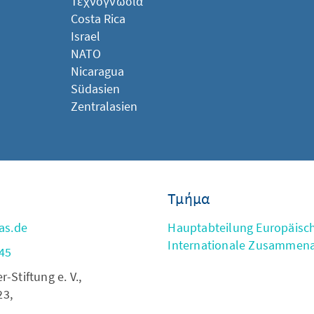
Τεχνογνωσία
Costa Rica
Israel
NATO
Nicaragua
Südasien
Zentralasien
Τμήμα
as.de
Hauptabteilung Europäisc
Internationale Zusammena
45
Stiftung e. V.,
23,