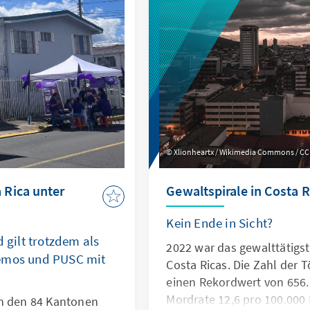
Staaten ergibt sich daraus
Notwendigkeit, ihre Vertei
konsequent weiterzuentwi
sicherheitspolitische Vera
übernehmen.
Xlionheartx / Wikimedia Commons / CC 
Rica unter
Gewaltspirale in Costa R
Kein Ende in Sicht?
d gilt trotzdem als
2022 war das gewalttätigst
demos und PUSC mit
Costa Ricas. Die Zahl der T
einen Rekordwert von 656. 
Mordrate 12,6 pro 100.000
in den 84 Kantonen