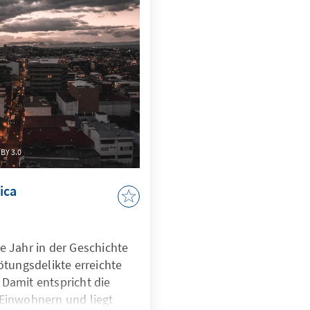
 die dringende
digungspolitik
ckeln und
ntwortung zu
BY 3.0
ica
e Jahr in der Geschichte
ötungsdelikte erreichte
Damit entspricht die
 Einwohnern und liegt