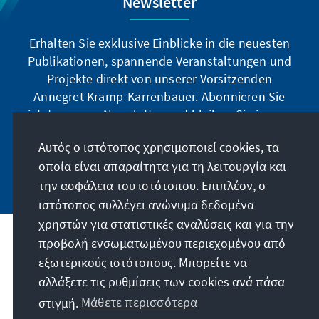
Newsletter
Erhalten Sie exklusive Einblicke in die neuesten
Publikationen, spannende Veranstaltungen und
Projekte direkt von unserer Vorsitzenden
Annegret Kramp-Karrenbauer. Abonnieren Sie
jetzt unseren Newsletter und bleiben Sie immer
auf dem Laufenden.
Αυτός ο ιστότοπος χρησιμοποιεί cookies, τα
οποία είναι απαραίτητα για τη λειτουργία και
Jetzt abonnieren
την ασφάλεια του ιστότοπου. Επιπλέον, ο
ιστότοπος συλλέγει ανώνυμα δεδομένα
χρηστών για στατιστικές αναλύσεις και για την
προβολή ενσωματωμένου περιεχομένου από
Την παραγγελία μας
εξωτερικούς ιστότοπους. Μπορείτε να
αλλάξετε τις ρυθμίσεις των cookies ανά πάσα
Επικοινωνία
στιγμή.
Μάθετε περισσότερα