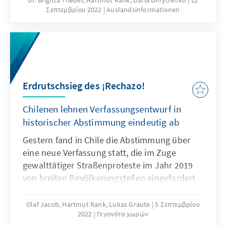
Σεπτεμβρίου 2022
Auslandsinformationen
zumindest die Fassade eines ordentlichen
Rechtssystems aufzubauen: Dahinter herrscht
Willkür von Russlands Gnaden und
Menschenrechtsverletzungen haben System.
Erdrutschsieg des ¡Rechazo!
Chilenen lehnen Verfassungsentwurf in
historischer Abstimmung eindeutig ab
Gestern fand in Chile die Abstimmung über
eine neue Verfassung statt, die im Zuge
gewalttätiger Straßenproteste im Jahr 2019
von breiten Bevölkerungsteilen eingefordert
worden war. Vielen ging es dabei vor allem
um die Beseitigung sozialer Missstände im
Olaf Jacob, Hartmut Rank, Lukas Graute
5 Σεπτεμβρίου
2022
Γεγονότα χωρών
Gesundheits- und Bildungssektor sowie eine