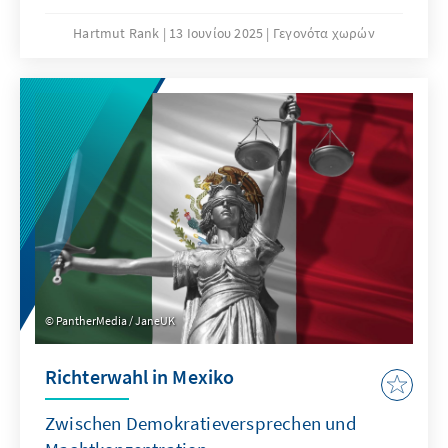
Präsidentschaftswahlen. Während der
linksgerichtete Präsident Gustavo Petro die
Hartmut Rank
13 Ιουνίου 2025
Γεγονότα χωρών
Opposition für die gestiegene
gesellschaftliche Polarisierung verantwortlich
macht, wirft diese Petro vor, mit der
Ankündigung eines Referendums jenseits der
verfassungsmäßigen Ordnung zu agieren.
Viele Kolumbianer haben unterdessen Angst
vor einem Rückfall in die Zeiten des internen
bewaffneten Konfliktes, als Auftragsmorde
gegen Politiker fast zum Alltagegeschehen
gehörten.
PantherMedia / JaneUK
Richterwahl in Mexiko
Zwischen Demokratieversprechen und