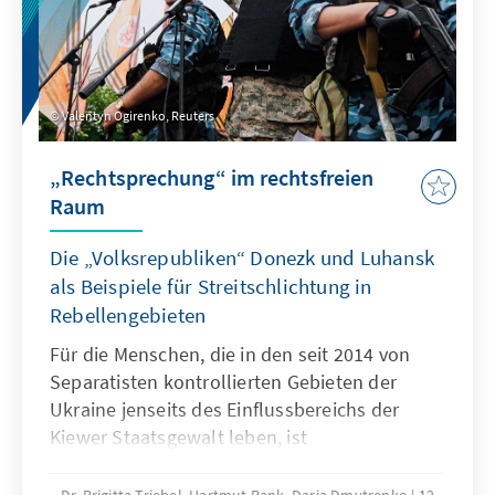
Valentyn Ogirenko, Reuters
„Rechtsprechung“ im rechtsfreien
Raum
Die „Volksrepubliken“ Donezk und Luhansk
als Beispiele für Streitschlichtung in
Rebellengebieten
Für die Menschen, die in den seit 2014 von
Separatisten kontrollierten Gebieten der
Ukraine jenseits des Einfluss­­bereichs der
Kiewer Staatsgewalt leben, ist
Rechtsstaatlichkeit ein Wunschtraum. Auch
wenn die „Volksrepubliken“ sich Mühe geben,
Dr. Brigitta Triebel, Hartmut Rank, Daria Dmytrenko
12