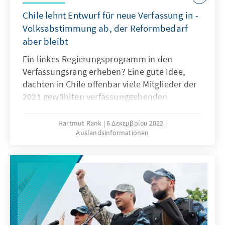
Chile lehnt Entwurf für neue Verfassung in ­
Volks­abstimmung ab, der Reformbedarf
aber bleibt
Ein linkes Regierungsprogramm in den
Verfassungsrang erheben? Eine gute Idee,
dachten in Chile offenbar viele Mitglieder der
2021 gewählten verfassunggebenden
Versammlung. Deren Entwurf ist nun in einer
Volks­ab­stimmung mit großer Mehrheit
Hartmut Rank
6 Δεκεμβρίου 2022
Auslandsinformationen
abgelehnt worden. Nicht, weil es keine
Gründe gäbe, die derzeitige Verfassung zu
reformieren, sondern weil der nun abgelehnte
Text nicht besser war als der alte und die
Chileninnen und Chilenen dies erkannt
haben.