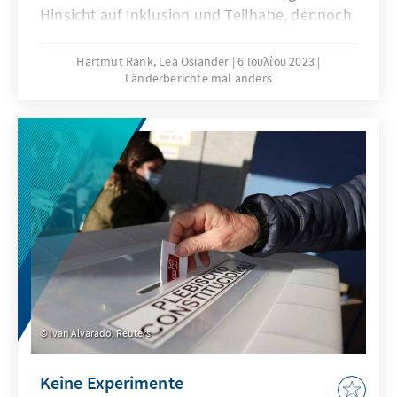
Hinsicht auf Inklusion und Teilhabe, dennoch
sind in Bereichen wie Eingliederung in den
Arbeitsmarkt, Bildung, Zugang zum
Hartmut Rank, Lea Osiander
6 Ιουλίου 2023
Länderberichte mal anders
Gesundheitssystem sowie zum öffentlichen
Raum noch deutliche Defizite zu vermerken.
Auch die gesellschaftliche Sicht auf Menschen
mit Behinderung befindet sich im Wandel.
Ivan Alvarado, Reuters
Keine Experimente