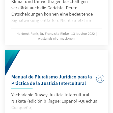
Klima- und Umweltfragen beschäftigen
verstärkt auch die Gerichte. Deren
Entscheidungen können eine bedeutende
Signalwirkung entfalten. Nicht zuletzt im
internationalen Kontext zeigt sich indes auch:
Der Wirkungsbereich verschiedener
Hartmut Rank, Dr. Franziska Rinke
13 Ιουνίου 2022
Auslandsinformationen
Institutionen unterscheidet sich – und die
Umsetzung von Urteilen gestaltet sich
schwierig.
Manual de Pluralismo Jurídico para la
Práctica de la Justicia Intercultural
Yacharichiq Ruway Justicia Intercultural
Niskata (edición bilíngue: Español -Quechua
Cusqueño)