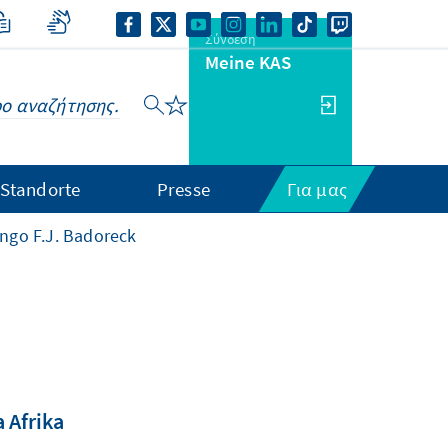
Σύνδεση
Meine KAS
Standorte
Presse
Για μας
Ingo F.J. Badoreck
 Afrika