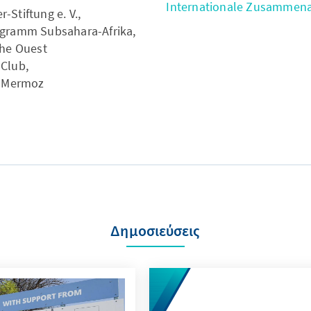
Internationale Zusammena
Stiftung e. V.,
ogramm Subsahara-Afrika,
che Ouest
Club,
– Mermoz
Δημοσιεύσεις