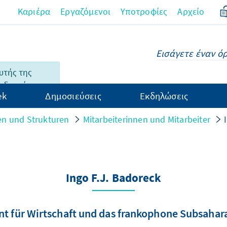
Καριέρα
Εργαζόμενοι
Υποτροφίες
Αρχείο
υτής της
 δεν είναι
ek
Δημοσιεύσεις
Εκδηλώσεις
λληνικά.
n und Strukturen
Mitarbeiterinnen und Mitarbeiter
Ingo F.J. Badoreck
nt für Wirtschaft und das frankophone Subsahara