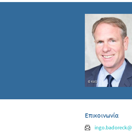
KAS
Επικοινωνία
ingo.badoreck@