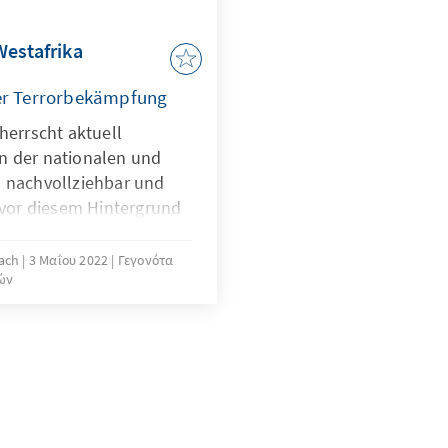
Westafrika
 der Terrorbekämpfung
herrscht aktuell
n der nationalen und
o nachvollziehbar und
t vor diesem Hintergrund
ternde
t- und Zentralafrika aus
bach
3 Μαΐου 2022
Γεγονότα
ών
mung zu verschwinden -
langfristig gravierende
opa entfalten kann.