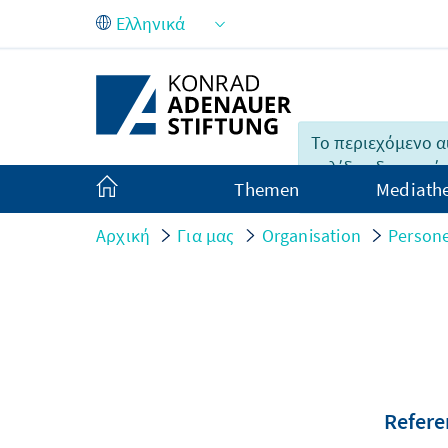
Skip to Main Content
Το περιεχόμενο α
σελίδας δυστυχώς
Themen
Mediath
διαθέσιμο στην Ε
Αρχική
Για μας
Organisation
Persone
Refere