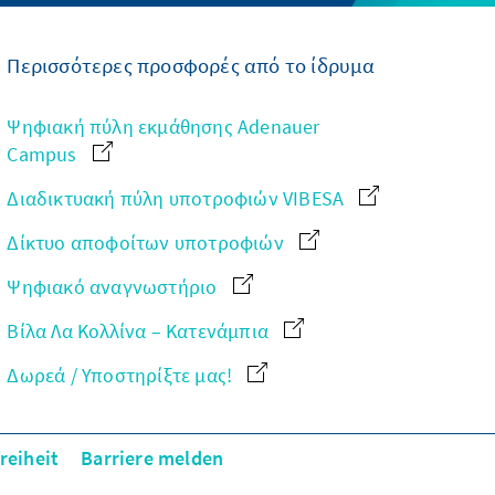
Περισσότερες προσφορές από το ίδρυμα
Ψηφιακή πύλη εκμάθησης Adenauer
Campus
Διαδικτυακή πύλη υποτροφιών VIBESA
Δίκτυο αποφοίτων υποτροφιών
Ψηφιακό αναγνωστήριο
Βίλα Λα Κολλίνα – Κατενάμπια
Δωρεά / Υποστηρίξτε μας!
reiheit
Barriere melden