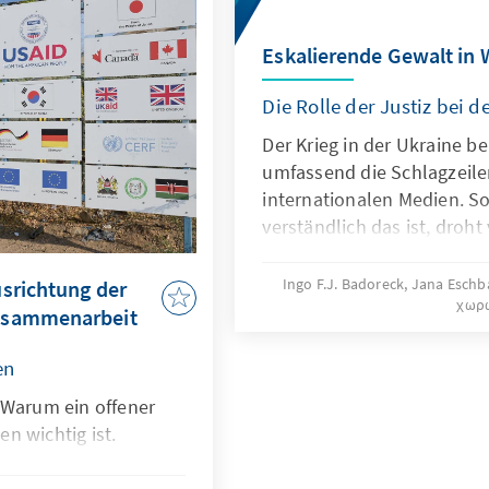
Eskalierende Gewalt in 
Die Rolle der Justiz bei
Der Krieg in der Ukraine be
umfassend die Schlagzeile
internationalen Medien. S
verständlich das ist, droh
die sich rapide verschlech
Sicherheitssituation in Wes
Ingo F.J. Badoreck, Jana Esch
srichtung der
χωρ
der öffentlichen Wahrneh
usammenarbeit
obgleich diese mittel- und 
Auswirkungen auch auf Eur
en
 Warum ein offener
n wichtig ist.