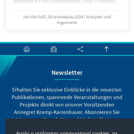
geeignet für ein sogenanntes Leap-Frogging.
Sofern KI zügig und gut integriert würde,
könnte der globale Süden in besonderer
Jan-Ole Voß
19 Ιανουαρίου 2024
Analysen und
Argumente
Weise davon profitieren. Für die Entwicklung
von large language models (z.B. ChatGPT)
sind allerdings große Datenmengen
erforderlich. Das könnte die Verbreitung von
KI auf dem afrikanischen Kontinent
verlangsamen. Liberale und transparente
Datenpolitik sollte daher eine zentrale Rolle
Newsletter
im dortigen politischen Diskurs spielen.
Erhalten Sie exklusive Einblicke in die neuesten
Publikationen, spannende Veranstaltungen und
Projekte direkt von unserer Vorsitzenden
Annegret Kramp-Karrenbauer. Abonnieren Sie
jetzt unseren Newsletter und bleiben Sie immer
auf dem Laufenden.
Αυτός ο ιστότοπος χρησιμοποιεί cookies, τα