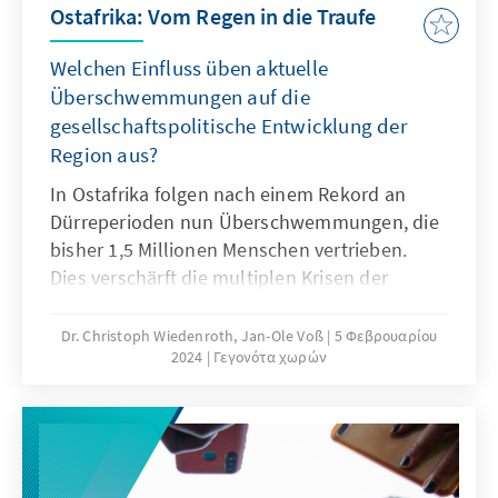
Ostafrika: Vom Regen in die Traufe
Welchen Einfluss üben aktuelle
Überschwemmungen auf die
gesellschaftspolitische Entwicklung der
Region aus?
In Ostafrika folgen nach einem Rekord an
Dürreperioden nun Überschwemmungen, die
bisher 1,5 Millionen Menschen vertrieben.
Dies verschärft die multiplen Krisen der
Region. So verschlechtert sich die
Ernährungssicherheit weiter und verstärkt das
Dr. Christoph Wiedenroth, Jan-Ole Voß
5 Φεβρουαρίου
2024
Γεγονότα χωρών
ohnehin hohe Städtewachstum. Gleichzeitig
ringen die Regierungen der Region mit
massiven Überschuldungskrisen, was
notwendige Investitionen in klimaresiliente
Maßnahmen erschwert.