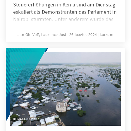
Steuererhöhungen in Kenia sind am Dienstag
eskaliert als Demonstranten das Parlament in
Nairobi stürmten. Unter anderem wurde das
Büro des Gouverneurs in Brand gesteckt und
zahlreiche Politiker mussten evakuiert
Jan-Ole Voß, Laurence Jost
26 Ιουνίου 2024
kurzum
werden. Bei den Ausschreitungen kam es
bereits zu mehreren Todesfällen.
IMAGO / Xinhua