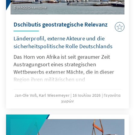
IMAGO/Dreamstime
Dschibutis geostrategische Relevanz
Länderprofil, externe Akteure und die
sicherheitspolitische Rolle Deutschlands
Das Horn von Afrika ist seit geraumer Zeit
Austragungsort eines strategischen
Wettbewerbs externer Mächte, die in dieser
Region ihren militärischen und
wirtschaftlichen Einfluss immer weiter
ausbauen. Im Rahmen dieses Wettstreites
Jan-Ole Voß, Karl Wiesemeyer
16 Ιουλίου 2026
Γεγονότα
χωρών
kommt insbesondere dem kleinen
Küstenstaat Dschibuti ein hoher Stellenwert
zu. Aufgrund seiner geostrategischen Lage an
der Meerenge Bab al-Mandab zwischen dem
Roten Meer und dem Golf von Aden haben