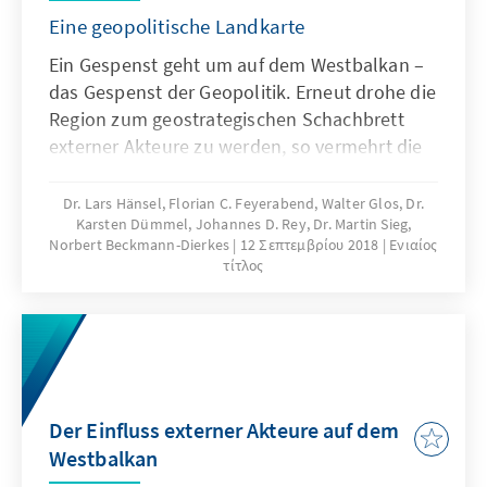
Eine geopolitische Landkarte
Ein Gespenst geht um auf dem Westbalkan –
das Gespenst der Geopolitik. Erneut drohe die
Region zum geostrategischen Schachbrett
externer Akteure zu werden, so vermehrt die
warnenden Stimmen aus Brüssel und den
westlichen Hauptstädten, als auch aus der
Dr. Lars Hänsel, Florian C. Feyerabend, Walter Glos, Dr.
Karsten Dümmel, Johannes D. Rey, Dr. Martin Sieg,
Region selbst. Russland, China, die Türkei und
Norbert Beckmann-Dierkes
12 Σεπτεμβρίου 2018
Ενιαίος
die Golfstaaten gewinnen mit
τίτλος
unterschiedlichen Ressourcenausstattungen,
Intentionen und Interessen an Einfluss in
dieser Enklave innerhalb der Europäischen
Union – politisch, wirtschaftlich und kulturell.
Der Einfluss externer Akteure auf dem
Westbalkan