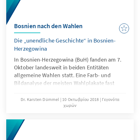
und Lebenswege nachhaltig zu beeinflussen
oder zu zerstören. Die hier versammelten
Texte geben in knapper Form und in leicht
Bosnien nach den Wahlen
aktualisierter Form Einblicke in die
Arbeitsweise des Ministeriums für
Die „unendliche Geschichte“ in Bosnien-
Staatssicherheit (MfS).
Herzegowina
In Bosnien-Herzegowina (BuH) fanden am 7.
Oktober landesweit in beiden Entitäten
allgemeine Wahlen statt. Eine Farb- und
Bildanalyse der meisten Wahlplakate fast
aller Parteien bei dieser Wahl in BuH hätte in
Blick auf die Wirkungsästhetik des Gezeigten
Dr. Karsten Dümmel
10 Οκτωβρίου 2018
Γεγονότα
χωρών
bereits ausreichend Hinweise geben können,
wie der Wahlausgang sein könnte. Dabei ist
die Demokratie der größte Wahlverlierer. Fast
die Hälfte der wahlberechtigten Bürger in BuH
ging nicht wählen, weil sie an Veränderung