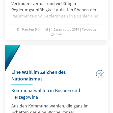
Vertrauensverlust und vielfältiger
Regierungsunfähigkeit auf allen Ebenen der
Parlamente und Regierungen in Bosnien und
Herzegowina (BuH) geprägt. Stillstand oder
Verschlechterung war über das gesamte Jahr
Dr. Karsten Dümmel
4 Δεκεμβρίου 2017
Γεγονότα
χωρών
hinweg zu verzeichnen, auch wenn Vertreter
der EU-Delegation und der EU-Kommission
dies auf Grundlage von unterzeichneten
Papieren anders beurteilten. Auf Seiten der
verantwortlichen Politiker im Land gibt es
hierbei eine enorme Differenz zwischen
Eine Wahl im Zeichen des
Selbst- und Fremdwahrnehmung.
Nationalismus
Kommunalwahlen in Bosnien und
Herzegowina
Aus den Kommunalwahlen, die ganz im
Schatten des eine Woche vorher