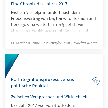
Eine Chronik des Jahres 2017
Fast ein Vierteljahrhundert nach dem
Friedensvertrag von Dayton wird Bosnien und
Herzegowina weiterhin maßgeblich von
ethnischer Politik bestimmt. Dies ist nicht
zuletzt neben den Partikularinteressen
politischer Akteure auch auf die durch Dayton
Dr. Karsten Dümmel
2 Ιανουαρίου 2018
Γεγονότα χωρών
geschaffene dysfunktionale Staatsstruktur
und komplexe Verfassung zurückzuführen,
die ethnische Prinzipien zementierte und die
Resultate des Bürgerkriegs bestätigte. Das
Jahr 2017 war dementsprechend von
Blockaden, Provokationen, Vertrauensverlust
EU-Integrationsprozess versus
und zeitweiligem Kommunikationsabbruch
politische Realität
zwischen den bestimmenden ethnischen
Parteien in BuH geprägt.
Zwischen Versprechen und Wirklichkeit
Das Jahr 2017 war von Blockaden,