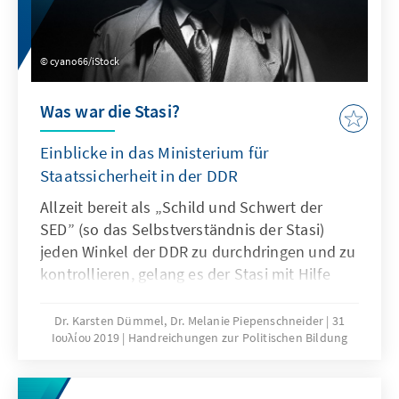
cyano66/iStock
Was war die Stasi?
Einblicke in das Ministerium für
Staatssicherheit in der DDR
Allzeit bereit als „Schild und Schwert der
SED” (so das Selbstverständnis der Stasi)
jeden Winkel der DDR zu durchdringen und zu
kontrollieren, gelang es der Stasi mit Hilfe
ihrer geheimpolizeilichen Techniken, ihrer
Inoffiziellen und Hauptamtlichen Mitarbeiter
Dr. Karsten Dümmel, Dr. Melanie Piepenschneider
31
Ιουλίου 2019
Handreichungen zur Politischen Bildung
Zugang zu fast allen Lebensbereichen in der
DDR zu finden, Menschen in ihrer
Persönlichkeitsentwicklung zu überwachen