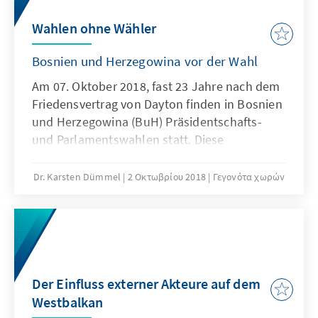
nicht mehr glauben.
Wahlen ohne Wähler
Bosnien und Herzegowina vor der Wahl
Am 07. Oktober 2018, fast 23 Jahre nach dem
Friedensvertrag von Dayton finden in Bosnien
und Herzegowina (BuH) Präsidentschafts-
und Parlamentswahlen statt. Diese
allgemeinen Wahlen werden auf
gesamtstaatlicher Ebene und in beiden
Dr. Karsten Dümmel
2 Οκτωβρίου 2018
Γεγονότα χωρών
Entitäten, das heißt in beiden durch Dayton
festgeschriebenen Landesteilen durchgeführt.
Dass auch diese Wahlen maßgeblich von
ethnischer Politik bestimmt sind, verwundert
nicht.
Der Einfluss externer Akteure auf dem
Westbalkan