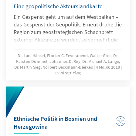
Eine geopolitische Akteurslandkarte
Ein Gespenst geht um auf dem Westbalkan –
das Gespenst der Geopolitik. Erneut drohe die
Region zum geostrategischen Schachbrett
externer Akteure zu werden, so vermehrt die
warnenden Stimmen aus Brüssel und den
westlichen Hauptstädten, als auch aus der
Dr. Lars Hänsel, Florian C. Feyerabend, Walter Glos, Dr.
Karsten Dümmel, Johannes D. Rey, Dr. Michael A. Lange,
Region selbst. Russland, China, die Türkei und
Dr. Martin Sieg, Norbert Beckmann-Dierkes
4 Μαΐου 2018
die Golfstaaten gewinnen mit
Ενιαίος τίτλος
unterschiedlichen Ressourcenausstattungen,
Intentionen und Interessen an Einfluss in
dieser Enklave innerhalb der Europäischen
Union – politisch, wirtschaftlich und kulturell.
Ethnische Politik in Bosnien und
Herzegowina