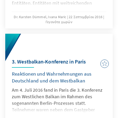
Entitäten. Entitäten mit weitreichenden
Kompetenzen, mit großen
Selbstbestimmungs- und vielfältigen
Dr. Karsten Dümmel, Ivana Maric
22 Σεπτεμβρίου 2016
Γεγονότα χωρών
Vetorechten. Diese Rechte behindern das
Land indes mehr, als dass es die drei
ethnischen Gruppen zu einer Gemeinschaft
verschweißen würde.
3. Westbalkan-Konferenz in Paris
Reaktionen und Wahrnehmungen aus
Deutschland und dem Westbalkan
Am 4. Juli 2016 fand in Paris die 3. Konferenz
zum Westlichen Balkan im Rahmen des
sogenannten Berlin-Prozesses statt.
Teilnehmer waren neben dem Gastgeber
Frankreich und den sechs Nicht-EU-