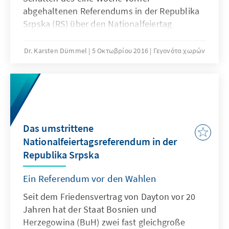
abgehaltenen Referendums in der Republika
Srpska (RS) über den Nationalfeiertag
standen, gingen die nationalistischen Kräfte
gestärkt hervor. Die "Allianz der
Dr. Karsten Dümmel
5 Οκτωβρίου 2016
Γεγονότα χωρών
Unabhängigen Sozialdemokraten" (SNSD)
von Milorad Dodik ist auf Ebene der RS, aber
auch auf Ebene von ganz Bosnien und
Herzegowina der größte Sieger. Im Gegensatz
dazu verlor das pro-europäische, serbische
Wahlbündnis „Allianz für den Wandel“ in der
Das umstrittene
RS am deutlichsten.
Nationalfeiertagsreferendum in der
Republika Srpska
Ein Referendum vor den Wahlen
Seit dem Friedensvertrag von Dayton vor 20
Jahren hat der Staat Bosnien und
Herzegowina (BuH) zwei fast gleichgroße