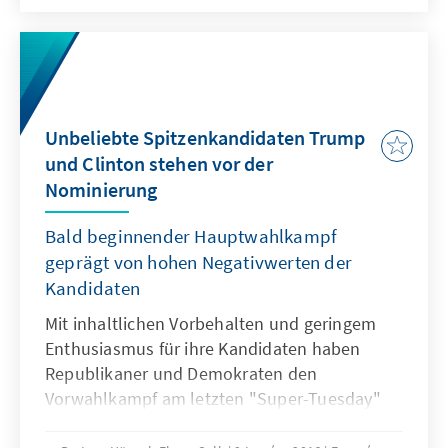
Fokus der Kandidaten nicht mehr vorrangig
auf die Parteibasis, sondern auf das
allgemeine Wahlvolk. Dabei könnten die
Unterschiede unter den Kandidaten auch
weiterhin größer nicht sein. Gilt Clinton als die
ultimative Kandidatin des Establishments, gilt
Unbeliebte Spitzenkandidaten Trump
Trump als der ultimative Anti-Establishment-
und Clinton stehen vor der
Kandidat, der disruptiv alles auf den Kopf
Nominierung
stellen will.
Bald beginnender Hauptwahlkampf
geprägt von hohen Negativwerten der
Kandidaten
Mit inhaltlichen Vorbehalten und geringem
Enthusiasmus für ihre Kandidaten haben
Republikaner und Demokraten den
Vorwahlkampf am letzten "Super-Tuesday"
am 7. Juni 2016 weitestgehend