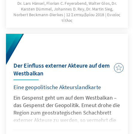
westlichen Hauptstädten, als auch aus der
Dr. Lars Hänsel, Florian C. Feyerabend, Walter Glos, Dr.
Karsten Dümmel, Johannes D. Rey, Dr. Martin Sieg,
Region selbst. Russland, China, die Türkei und
Norbert Beckmann-Dierkes
12 Σεπτεμβρίου 2018
Ενιαίος
die Golfstaaten gewinnen mit
τίτλος
unterschiedlichen Ressourcenausstattungen,
Intentionen und Interessen an Einfluss in
dieser Enklave innerhalb der Europäischen
Union – politisch, wirtschaftlich und kulturell.
Der Einfluss externer Akteure auf dem
Westbalkan
Eine geopolitische Akteurslandkarte
Ein Gespenst geht um auf dem Westbalkan –
das Gespenst der Geopolitik. Erneut drohe die
Region zum geostrategischen Schachbrett
externer Akteure zu werden, so vermehrt die
warnenden Stimmen aus Brüssel und den