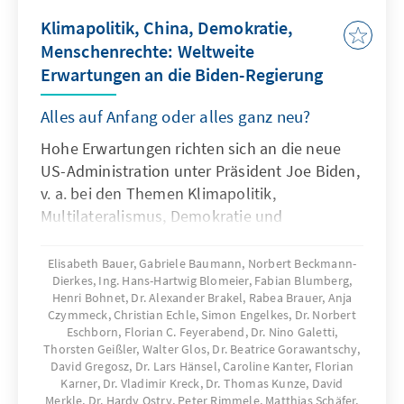
Klimapolitik, China, Demokratie,
Menschenrechte: Weltweite
Erwartungen an die Biden-Regierung
Alles auf Anfang oder alles ganz neu?
Hohe Erwartungen richten sich an die neue
US-Administration unter Präsident Joe Biden,
v. a. bei den Themen Klimapolitik,
Multilateralismus, Demokratie und
Menschenrechte. Was wird weltweit von der
neuen Regierung der USA erwartet? Die
Elisabeth Bauer, Gabriele Baumann, Norbert Beckmann-
Dierkes, Ing. Hans-Hartwig Blomeier, Fabian Blumberg,
Auslandsmitarbeiterinnen und
Henri Bohnet, Dr. Alexander Brakel, Rabea Brauer, Anja
Auslandsmitarbeiter der Konrad-
Czymmeck, Christian Echle, Simon Engelkes, Dr. Norbert
AdenauerStiftung haben sich in ausgewählten
Eschborn, Florian C. Feyerabend, Dr. Nino Galetti,
Ländern in Europa, Nordamerika, Afrika,
Thorsten Geißler, Walter Glos, Dr. Beatrice Gorawantschy,
David Gregosz, Dr. Lars Hänsel, Caroline Kanter, Florian
Asien, Lateinamerika und im Nahen Osten die
Karner, Dr. Vladimir Kreck, Dr. Thomas Kunze, David
wichtigen Trends genauer angesehen.
Merkle, Dr. Hardy Ostry, Peter Rimmele, Matthias Schäfer,