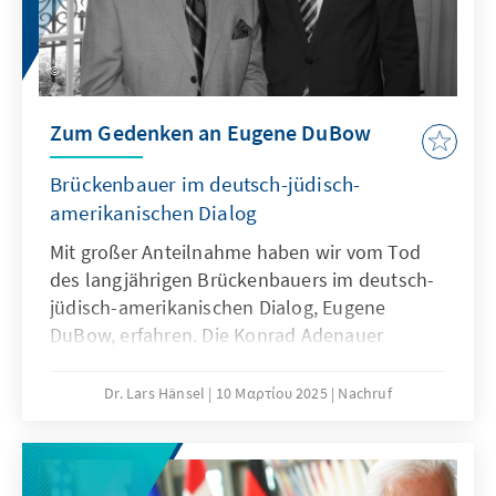
Zum Gedenken an Eugene DuBow
Brückenbauer im deutsch-jüdisch-
amerikanischen Dialog
Mit großer Anteilnahme haben wir vom Tod
des langjährigen Brückenbauers im deutsch-
jüdisch-amerikanischen Dialog, Eugene
DuBow, erfahren. Die Konrad Adenauer
Stiftung war mit ihm in besonderer Weise
verbunden im Rahmen des KAS-AJC
Dr. Lars Hänsel
10 Μαρτίου 2025
Nachruf
Austauschprogrammes, welches seit 1980
bestand. Eugen Dubow hatte dieses
Programm mit aufgebaut und über