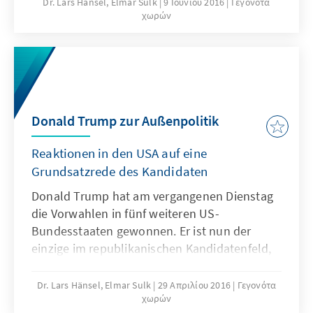
abgeschlossen. Allein in Washington DC wird
Dr. Lars Hänsel, Elmar Sulk
9 Ιουνίου 2016
Γεγονότα
χωρών
noch am 14. Juni 2016 gewählt.
Donald Trump zur Außenpolitik
Reaktionen in den USA auf eine
Grundsatzrede des Kandidaten
Donald Trump hat am vergangenen Dienstag
die Vorwahlen in fünf weiteren US-
Bundesstaaten gewonnen. Er ist nun der
einzige im republikanischen Kandidatenfeld,
der eine ausreichende Delegiertenzahl
erreichen könnte, um auf dem Juli-Parteitag
Dr. Lars Hänsel, Elmar Sulk
29 Απριλίου 2016
Γεγονότα
χωρών
in Cleveland bereits im ersten Wahlgang