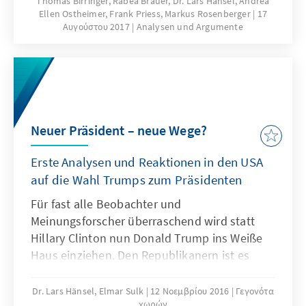
Thomas Birringer, Rabea Brauer, Dr. Lars Hänsel, Andrea
Ellen Ostheimer, Frank Priess, Markus Rosenberger
17
heute ist seine Präsidentschaft mit
Αυγούστου 2017
Analysen und Argumente
Fragezeichen versehen und von
Unberechenbarkeit geprägt. Das vorliegende
Papier liefert Hintergrundinformationen über
die weltweiten Wahrnehmungen der neuen
politischen Ausrichtung der USA unter
Präsident Trump. Zudem bildet es
Neuer Präsident – neue Wege?
Erklärungsmuster für Trumps Wahlsieg ab
und zeigt mögliche Auswirkungen für Europa
Erste Analysen und Reaktionen in den USA
auf.
auf die Wahl Trumps zum Präsidenten
Für fast alle Beobachter und
Meinungsforscher überraschend wird statt
Hillary Clinton nun Donald Trump ins Weiße
Haus einziehen. Den Republikanern ist es
auch gelungen, ihre Mehrheiten in den beiden
Häusern des Kongresses zu behaupten.
Dr. Lars Hänsel, Elmar Sulk
12 Νοεμβρίου 2016
Γεγονότα
χωρών