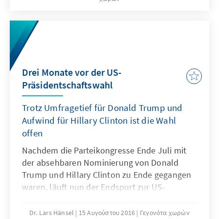
Drei Monate vor der US-
Präsidentschaftswahl
Trotz Umfragetief für Donald Trump und
Aufwind für Hillary Clinton ist die Wahl
offen
Nachdem die Parteikongresse Ende Juli mit
der absehbaren Nominierung von Donald
Trump und Hillary Clinton zu Ende gegangen
waren, läuft nun der Endspurt zur US-
Präsidentschaftswahl am 8. November 2016.
Jetzt richtet sich im Hauptwahlkampf der
Dr. Lars Hänsel
15 Αυγούστου 2016
Γεγονότα χωρών