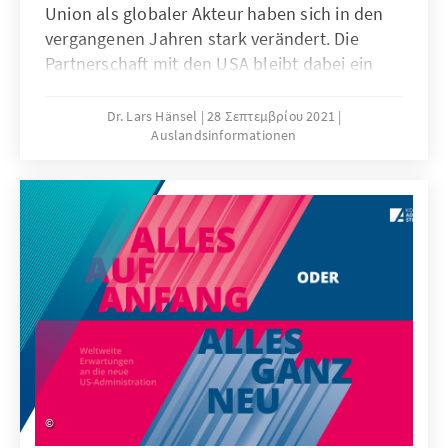
Union als globaler Akteur haben sich in den
vergangenen Jahren stark verändert. Die
Partnerschaft mit den USA bleibt dabei ein
Hauptfaktor für die Gestaltung der
Außenbeziehungen der EU. Für Washington
Dr. Lars Hänsel
28 Σεπτεμβρίου 2021
Auslandsinformationen
allerdings ist die Systemrivalität mit China
längst das prägende Motiv seiner
Außenpolitik und der Wert der
transatlantischen Partnerschaft zunehmend
abhängig von deren Nutzen im Wettbewerb
mit Peking.