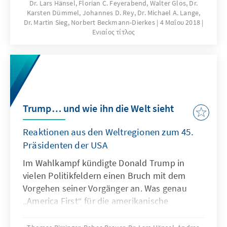
westlichen Hauptstädten, als auch aus der
Dr. Lars Hänsel, Florian C. Feyerabend, Walter Glos, Dr.
Karsten Dümmel, Johannes D. Rey, Dr. Michael A. Lange,
Region selbst. Russland, China, die Türkei und
Dr. Martin Sieg, Norbert Beckmann-Dierkes
4 Μαΐου 2018
die Golfstaaten gewinnen mit
Ενιαίος τίτλος
unterschiedlichen Ressourcenausstattungen,
Intentionen und Interessen an Einfluss in
dieser Enklave innerhalb der Europäischen
Union – politisch, wirtschaftlich und kulturell.
Trump… und wie ihn die Welt sieht
Reaktionen aus den Weltregionen zum 45.
Präsidenten der USA
Im Wahlkampf kündigte Donald Trump in
vielen Politikfeldern einen Bruch mit dem
Vorgehen seiner Vorgänger an. Was genau
„America First“ für die amerikanische
Außenpolitik bedeutet, ist gut ein halbes Jahr
nach seinem Amtsantritt jedoch offen. Bis