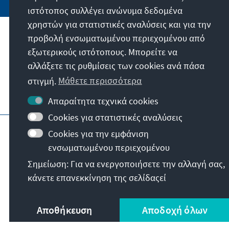
ιστότοπος συλλέγει ανώνυμα δεδομένα
χρηστών για στατιστικές αναλύσεις και για την
προβολή ενσωματωμένου περιεχομένου από
Την παραγγελία μας
εξωτερικούς ιστότοπους. Μπορείτε να
αλλάξετε τις ρυθμίσεις των cookies ανά πάσα
Επικοινωνία
στιγμή.
Μάθετε περισσότερα
Περισσότερες προσφορές από το ίδρυμα
Απαραίτητα τεχνικά cookies
Cookies για στατιστικές αναλύσεις
Στοιχεία ιστοσελίδας
Cookies για την εμφάνιση
Προστασία προσωπικών δεδομένων
ενσωματωμένου περιεχομένου
Όροι χρήσης
Erklärung zur Barrierefreiheit
Σημείωση: Για να ενεργοποιήσετε την αλλαγή σας,
Barriere melden
Κατηγορίες ιστοσελίδας
κάνετε επανεκκίνηση της σελίδαςεί
© Konrad-Adenauer-Stiftung e.V. 2026
Αποθήκευση
Αποδοχή όλων