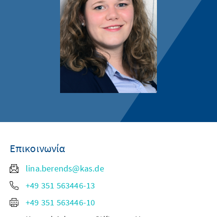
Επικοινωνία
lina.berends@kas.de
+49 351 563446-13
+49 351 563446-10