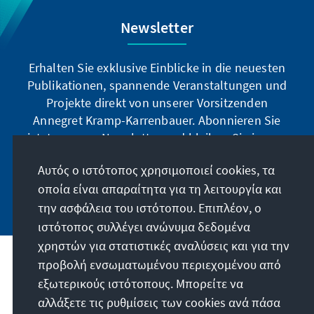
Hönne in Menden teil.
Newsletter
Erhalten Sie exklusive Einblicke in die neuesten
Publikationen, spannende Veranstaltungen und
Projekte direkt von unserer Vorsitzenden
Annegret Kramp-Karrenbauer. Abonnieren Sie
jetzt unseren Newsletter und bleiben Sie immer
auf dem Laufenden.
Αυτός ο ιστότοπος χρησιμοποιεί cookies, τα
οποία είναι απαραίτητα για τη λειτουργία και
Jetzt abonnieren
την ασφάλεια του ιστότοπου. Επιπλέον, ο
ιστότοπος συλλέγει ανώνυμα δεδομένα
χρηστών για στατιστικές αναλύσεις και για την
προβολή ενσωματωμένου περιεχομένου από
Την παραγγελία μας
εξωτερικούς ιστότοπους. Μπορείτε να
αλλάξετε τις ρυθμίσεις των cookies ανά πάσα
Επικοινωνία