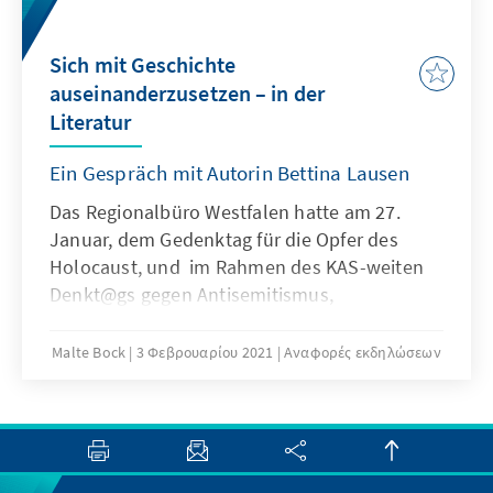
Sich mit Geschichte
auseinanderzusetzen – in der
Literatur
Ein Gespräch mit Autorin Bettina Lausen
Das Regionalbüro Westfalen hatte am 27.
Januar, dem Gedenktag für die Opfer des
Holocaust, und im Rahmen des KAS-weiten
Denkt@gs gegen Antisemitismus,
Rechtsextremismus und Fremdenfeindlichkeit
die Autorin Bettina Lausen zu einem Gespräch
Malte Bock
3 Φεβρουαρίου 2021
Αναφορές εκδηλώσεων
und einer anschließenden Lesung eingeladen.
An der digitalen Veranstaltung unter dem
Titel „Sich mit Geschichte auseinandersetzen
– in der Literatur“ nahmen zwei
Geschichtskurse des Gymnasiums an der