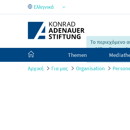
Skip to Main Content
Το περιεχόμενο α
σελίδας δυστυχώς
Themen
Mediath
διαθέσιμο στην Ε
Αρχική
Για μας
Organisation
Persone