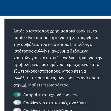
Την παραγγελία μας
Αυτός ο ιστότοπος χρησιμοποιεί cookies, τα
οποία είναι απαραίτητα για τη λειτουργία και
Die Konrad-Adenauer-Stiftung setzt sich
την ασφάλεια του ιστότοπου. Επιπλέον, ο
national und international durch politische
ιστότοπος συλλέγει ανώνυμα δεδομένα
Bildung für Frieden, Freiheit und
χρηστών για στατιστικές αναλύσεις και για την
Gerechtigkeit ein. Wir fördern und bewahren
προβολή ενσωματωμένου περιεχομένου από
freiheitliche Demokratie, die Soziale
εξωτερικούς ιστότοπους. Μπορείτε να
Marktwirtschaft und die Entwicklung und
αλλάξετε τις ρυθμίσεις των cookies ανά πάσα
Festigung des Wertekonsenses.
στιγμή.
Μάθετε περισσότερα
Απαραίτητα τεχνικά cookies
Την παραγγελία μας
Cookies για στατιστικές αναλύσεις
Cookies για την εμφάνιση