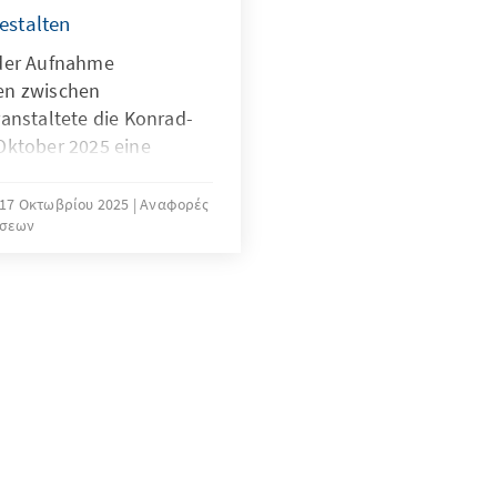
estalten
 der Aufnahme
en zwischen
anstaltete die Konrad-
Oktober 2025 eine
n. Zu Gast waren unter
izeaußenministerin
17 Οκτωβρίου 2025
Αναφορές
σεων
elegation von
wie Staatsminister