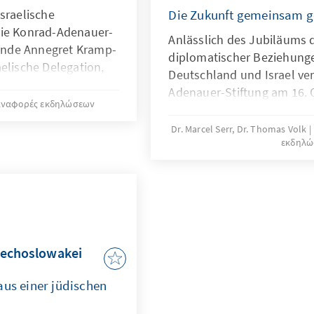
sraelische
Die Zukunft gemeinsam g
die Konrad-Adenauer-
Anlässlich des Jubiläums
tzende Annegret Kramp-
diplomatischer Beziehung
elische Delegation,
Deutschland und Israel ver
tschafter Ron Prosor
Adenauer-Stiftung am 16. 
Αναφορές εκδηλώσεων
Festveranstaltung in Berli
anderem die israelische V
Dr. Marcel Serr, Dr. Thomas Volk
εκδηλώ
Sharren Haskel und eine D
Mitgliedern der Knesset so
Florian Hahn.
chechoslowakei
aus einer jüdischen