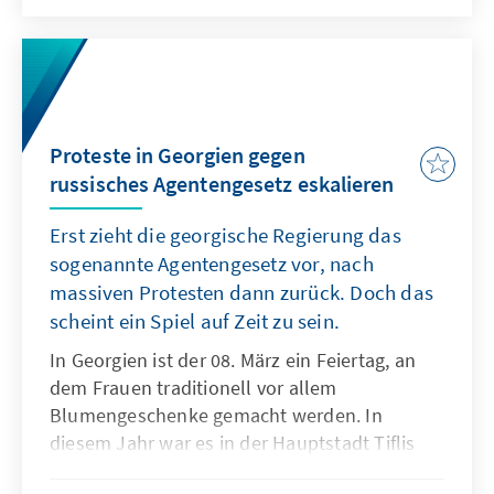
Geschwächt durch seinen Angriffskrieg in der
Ukraine schwindet dabei Russlands
traditioneller Einfluss als „Spoiler“ eines
nachhaltigen Friedens zwischen den beiden
Kaukasusrepubliken. Für den Westen und
Proteste in Georgien gegen
insbesondere die Europäische Union eröffnet
russisches Agentengesetz eskalieren
dies neue Möglichkeiten, sich im
Südkaukasus als (sicherheits-)politischer
Erst zieht die georgische Regierung das
Akteur zu profilieren.
sogenannte Agentengesetz vor, nach
massiven Protesten dann zurück. Doch das
scheint ein Spiel auf Zeit zu sein.
In Georgien ist der 08. März ein Feiertag, an
dem Frauen traditionell vor allem
Blumengeschenke gemacht werden. In
diesem Jahr war es in der Hauptstadt Tiflis
anders: Anstatt Blumen zu erhalten, wurden