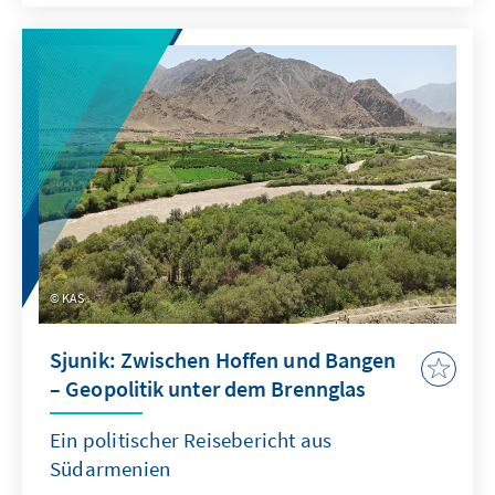
Menschenrechtsbeauftragten der Republik
Armenien, erstellte die Konrad-Adenauer-
Stiftung im Südkaukasus im letzten Jahr eine
Studie zu den Hürden für Menschen mit
Behinderungen in Armenien.
KAS
Sjunik: Zwischen Hoffen und Bangen
– Geopolitik unter dem Brennglas
Ein politischer Reisebericht aus
Südarmenien