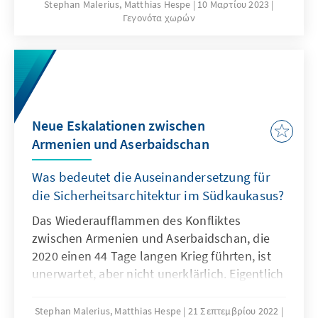
viele junge Georgierinnen mit Tränengas und
Stephan Malerius, Matthias Hespe
10 Μαρτίου 2023
Γεγονότα χωρών
Wasserwerfern bedacht. Eine große, friedliche
Demonstration, die vor allem von
Studierenden getragen war, wurde in der
Nacht durch ein brutales Eingreifen von
Sondereinheiten der Polizei gewaltsam
aufgelöst. Vom massiven Druck der Straße
Neue Eskalationen zwischen
offensichtlich überrumpelt, zog die
Armenien und Aserbaidschan
Regierungspartei das Gesetz zurück, doch die
„rote Linie“ könnte bereits überschritten sein.
Was bedeutet die Auseinandersetzung für
die Sicherheitsarchitektur im Südkaukasus?
Das Wiederaufflammen des Konfliktes
zwischen Armenien und Aserbaidschan, die
2020 einen 44 Tage langen Krieg führten, ist
unerwartet, aber nicht unerklärlich. Eigentlich
galt es als Erfolg, dass die Konfliktparteien im
Frühjahr und Sommer auf verschiedenen
Stephan Malerius, Matthias Hespe
21 Σεπτεμβρίου 2022