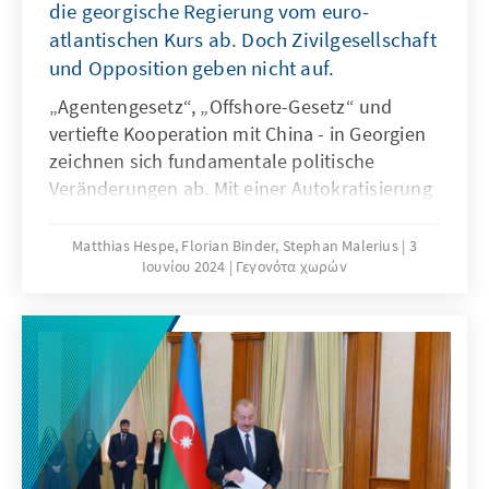
die georgische Regierung vom euro-
atlantischen Kurs ab. Doch Zivilgesellschaft
und Opposition geben nicht auf.
„Agentengesetz“, „Offshore-Gesetz“ und
vertiefte Kooperation mit China - in Georgien
zeichnen sich fundamentale politische
Veränderungen ab. Mit einer Autokratisierung
in Lichtgeschwindigkeit hat die
Regierungspartei „Georgischer Traum“ den
Matthias Hespe, Florian Binder, Stephan Malerius
3
Ιουνίου 2024
Γεγονότα χωρών
Westen überrumpelt. Die überwältigend pro-
europäische Bevölkerung geht gegen diese
Entwicklungen seit Wochen in historischem
Ausmaß auf die Straße. Doch die Regierung
setzt unbeeindruckt auf Konfrontation. Dabei
geht es nicht nur um das vielzitierte
„Agentengesetz“, sondern um größere
geopolitische Verschiebungen in der Region.
Für den Westen steht viel auf dem Spiel.