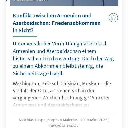
nach Sjunik, bis zum südlichsten Punkt
Meghri an der iranischen Grenze, war
Konflikt zwischen Armenien und
überreich an Einblicken und Erkenntnissen.
Aserbaidschan: Friedensabkommen
in Sicht?
Unter westlicher Vermittlung nähern sich
Armenien und Aserbaidschan einem
historischen Friedensvertrag. Doch der Weg
zu einem Abkommen bleibt steinig, die
Sicherheitslage fragil.
Washington, Brüssel, Chișinău, Moskau – die
Vielfalt der Orte, an denen sich in den
vergangenen Wochen hochrangige Vertreter
Armeniens und Aserbaidschans zu
diplomatischen Gesprächen trafen steht
symbolisch für die geopolitische Bedeutung,
Matthias Hespe, Stephan Malerius
20 Ιουνίου 2023
Γεγονότα χωρών
aber auch die Brisanz des Friedensprozesses.