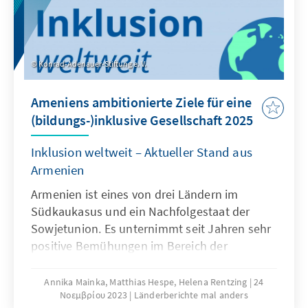
eigentliche Grund für die Vorziehung der
Wahlen sei. Die führenden
Oppositionsparteien kündigten an, den
Urnengang zu boykottieren. Dennoch gibt es
Konrad-Adenauer-Stiftung e. V.
insgesamt sieben Kandidaten, die aber alle
den Amtsinhaber loben (müssen).
Ameniens ambitionierte Ziele für eine
(bildungs-)inklusive Gesellschaft 2025
Inklusion weltweit – Aktueller Stand aus
Armenien
Armenien ist eines von drei Ländern im
Südkaukasus und ein Nachfolgestaat der
Sowjetunion. Es unternimmt seit Jahren sehr
positive Bemühungen im Bereich der
Bildungsinklusion, ist aber noch entfernt
davon, eine inklusive Gesellschaft zu sein. In
Annika Mainka, Matthias Hespe, Helena Rentzing
24
Νοεμβρίου 2023
Länderberichte mal anders
Zusammenarbeit mit dem Büro der