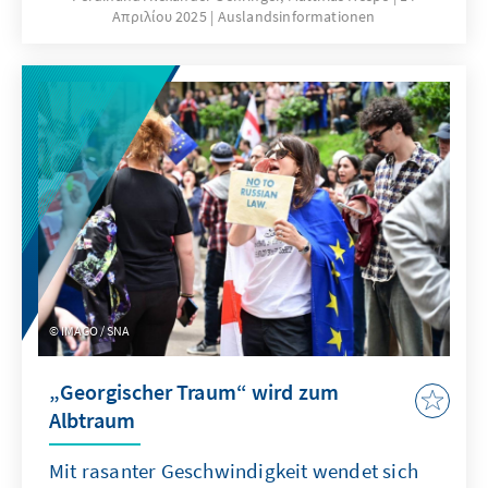
Απριλίου 2025
Auslandsinformationen
Schutz dieser lebenswichtigen Infrastrukturen
allein reicht nicht aus, um künftig spürbare
Beeinträchtigungen verhindern zu können.
IMAGO / SNA
„Georgischer Traum“ wird zum
Albtraum
Mit rasanter Geschwindigkeit wendet sich