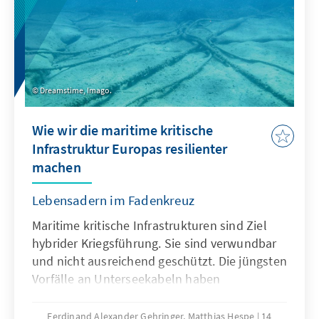
Dreamstime, Imago.
Wie wir die maritime kritische
Infrastruktur Europas resilienter
machen
Lebensadern im Fadenkreuz
Maritime kritische Infrastrukturen sind Ziel
hybrider Kriegsführung. Sie sind verwundbar
und nicht ausreichend geschützt. Die jüngsten
Vorfälle an Unterseekabeln haben
Schwachstellen offengelegt und zeigen
dringenden Handlungsbedarf auf. Doch der
Ferdinand Alexander Gehringer, Matthias Hespe
14