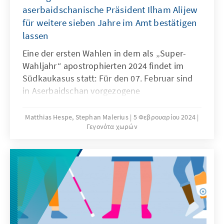
aserbaidschanische Präsident Ilham Alijew
für weitere sieben Jahre im Amt bestätigen
lassen
Eine der ersten Wahlen in dem als „Super-
Wahljahr“ apostrophierten 2024 findet im
Südkaukasus statt: Für den 07. Februar sind
in Aserbaidschan vorgezogene
Präsidentschaftswahlen angesetzt. Anfang
Dezember hatte der seit 2003 amtierende
Matthias Hespe, Stephan Malerius
5 Φεβρουαρίου 2024
Γεγονότα χωρών
Präsident Ilham Alijew überraschend eine
Verordnung unterzeichnet, mit der die
eigentlich für das Frühjahr 2025 geplanten
Wahlen um 14 Monate vorgezogen wurden.
Eine offizielle Begründung für diese
Entscheidung gab es zunächst nicht, und so
sprossen eine Zeit lang intensiv
Spekulationen darüber, was wohl der