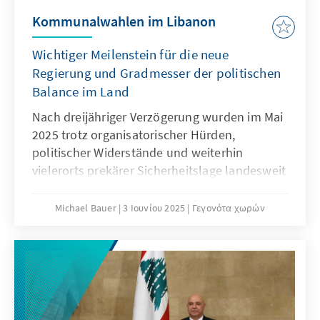
Kommunalwahlen im Libanon
Wichtiger Meilenstein für die neue
Regierung und Gradmesser der politischen
Balance im Land
Nach dreijähriger Verzögerung wurden im Mai
2025 trotz organisatorischer Hürden,
politischer Widerstände und weiterhin
vielerorts prekärer Sicherheitslage landesweit
Kommunal- und Mukhtarwahlen [1] im
Libanon durchgeführt. Ihr Zustandekommen
Michael Bauer
3 Ιουνίου 2025
Γεγονότα χωρών
ist ein wichtiger Schritt zur Stärkung der
staatlichen Institutionen im Land und ist als
Erfolg der seit Anfang des Jahres amtierenden
neuen Regierung unter Premierminister
Nawaf Salam und des Präsidenten Joseph
Aoun zu werten. Die Wahlen geben zudem