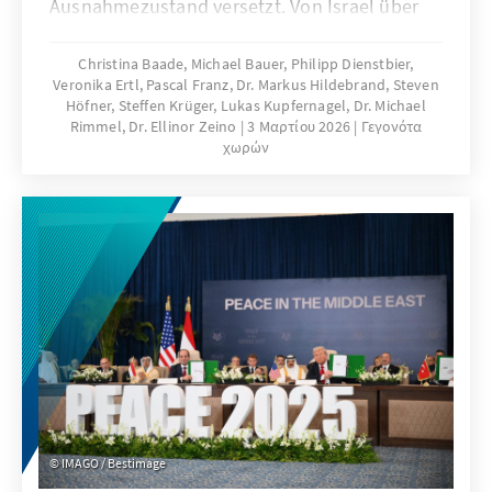
Ausnahmezustand versetzt. Von Israel über
Nordafrika bis zum Golf: Regierungen
positionieren sich, Gesellschaften reagieren
Christina Baade, Michael Bauer, Philipp Dienstbier,
Veronika Ertl, Pascal Franz, Dr. Markus Hildebrand, Steven
gespalten, und diplomatische Spannungen
Höfner, Steffen Krüger, Lukas Kupfernagel, Dr. Michael
wachsen. Eine Übersicht über die politischen
Rimmel, Dr. Ellinor Zeino
3 Μαρτίου 2026
Γεγονότα
Linien, sicherheitspolitischen Risiken und
χωρών
regionalen Dynamiken aus der Perspektive
der Büros der Konrad-Adenauer-Stiftung im
Nahen Osten und Nordafrika liefert dieser
Bericht.
IMAGO / Bestimage