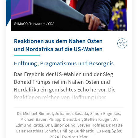
IMAGO / Newscom / GDA
Reaktionen aus dem Nahen Osten
und Nordafrika auf die US-Wahlen
Hoffnung, Pragmatismus und Besorgnis
Das Ergebnis der US-Wahlen und der Sieg
Donald Trumps rief im Nahen Osten und
Nordafrika ein gemischtes Echo hervor. Die
Reaktionen reichen von Hoffnung über
Pragmatismus bis hin zu Besorgnis über die
Zukunft der Region. Die Publikation gibt einen
Dr. Michael Rimmel, Johannes Sosada, Simon Engelkes,
Michael Bauer, Philipp Dienstbier, Steffen Krüger, Dr.
Überblick über die Reaktionen der Länder der
Edmund Ratka, Dr. Ellinor Zeino, Steven Höfner, Dr. Malte
Region.
Gaier, Matthias Schäfer, Philipp Burkhardt
13 Νοεμβρίου
2024
Ενιαίος τίτλος