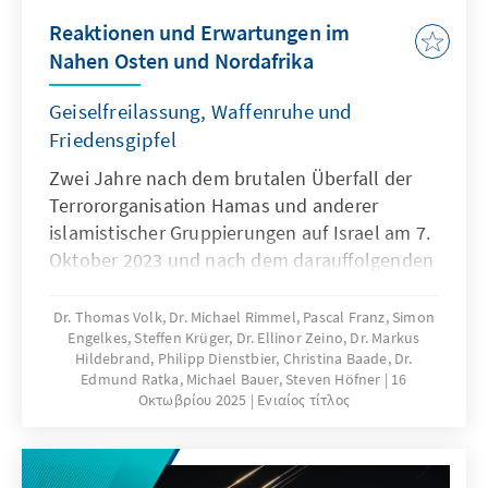
Reaktionen und Erwartungen im
Nahen Osten und Nordafrika
Geiselfreilassung, Waffenruhe und
Friedensgipfel
Zwei Jahre nach dem brutalen Überfall der
Terrororganisation Hamas und anderer
islamistischer Gruppierungen auf Israel am 7.
Oktober 2023 und nach dem darauffolgenden
Gaza-Krieg, trat am 10. Oktober 2025 eine
Waffenruhe in Kraft. Dies gelang vor allem auf
Dr. Thomas Volk, Dr. Michael Rimmel, Pascal Franz, Simon
Engelkes, Steffen Krüger, Dr. Ellinor Zeino, Dr. Markus
Basis von Trumps 20-Punkte-Plan und wurde
Hildebrand, Philipp Dienstbier, Christina Baade, Dr.
von Verhandlungen und einem Abkommen
Edmund Ratka, Michael Bauer, Steven Höfner
16
zwischen den USA, Katar, Ägypten und der
Οκτωβρίου 2025
Ενιαίος τίτλος
Türkei flankiert. Wie blicken die Staaten im
Nahen Osten und Nordafrika auf diesen
wichtigen Fortschritt in der