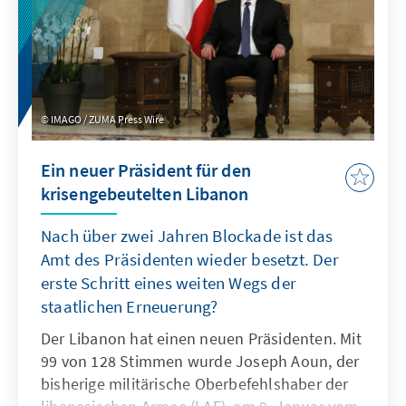
einen ersten Einblick in die politische
Machtbalance im Land nach dem Krieg
zwischen Israel und Hisbollah und vor den
Parlamentswahlen, die 2026 stattfinden
werden.
IMAGO / ZUMA Press Wire
Ein neuer Präsident für den
krisengebeutelten Libanon
Nach über zwei Jahren Blockade ist das
Amt des Präsidenten wieder besetzt. Der
erste Schritt eines weiten Wegs der
staatlichen Erneuerung?
Der Libanon hat einen neuen Präsidenten. Mit
99 von 128 Stimmen wurde Joseph Aoun, der
bisherige militärische Oberbefehlshaber der