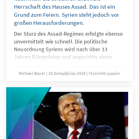
Herrschaft des Hauses Assad. Das ist ein
Grund zum Feiern. Syrien steht jedoch vor
großen Herausforderungen.
Der Sturz des Assad-Regimes erfolgte ebenso
unvermittelt wie schnell. Die politische
Neuordnung Syriens wird nach über 13
Jahren Bürgerkrieg und angesichts eines
komplexen regionalen Umfelds jedoch nicht
einfach. Eine heterogene Allianz teils
Michael Bauer
10 Δεκεμβρίου 2024
Γεγονότα χωρών
dschihadistischer Rebellen muss den
politischen Übergang gestalten und dabei die
relevanten Stakeholder einbinden. Die
Aufbruchsstimmung im Land ist groß, mischt
sich jedoch mit Sorgen vor Racheakten und
neuen Konflikten.