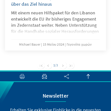
über das Ziel hinaus
Mit einem neuen Hilfspaket für den Libanon
entwickelt die EU ihr bisheriges Engagement
im Zedernstaat weiter. Neben Unterstützung
für die Handhabe sozialer Herausforderungen
(Gesundheit, Bildung etc.) will die EU
verstärkt auch die Bereiche Sicherheit und
Michael Bauer
15 Μαΐου 2024
Γεγονότα χωρών
Migrationsmanagement aufgreifen. Da das
Abkommen in Europa und dem Libanon
pauschal als eine Art „Flüchtlingsdeal“
1
/3
dargestellt wurde, stieß das Hilfspaket in der
aufgeheizten innenpolitischen Stimmung des
Libanons auf Ablehnung. Das Land sieht sich
mit der Präsenz von 1,5 Mio. syrischen
Flüchtlingen selbst überfordert. Es kommt
Newsletter
jetzt auf die konkrete Ausgestaltung der
Zusammenarbeit an.
Erhalten Sie exklusive Einblicke in die neuesten