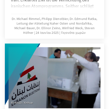
iranischen Atomprogramms. Seither schlägt
der Iran mit Angriffen auf zivile Ziele in Israel
zurück. In der Nacht auf den 22. Juni
Dr. Michael Rimmel, Philipp Dienstbier, Dr. Edmund Ratka,
Leitung der Abteilung Naher Osten und Nordafrika,
beteiligte sich die USA mit Angriffen auf drei
Michael Bauer, Dr. Ellinor Zeino, Winfried Weck, Steven
Atomanlagen.
Höfner
24 Ιουνίου 2025
Γεγονότα χωρών
IMAGO / Xinhua