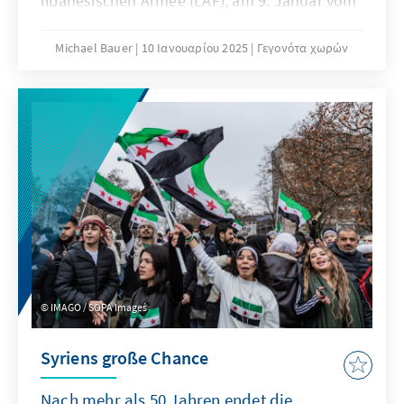
libanesischen Armee (LAF), am 9. Januar vom
libanesischen Parlament zum 14. Präsidenten
des Landes gewählt. Vorausgegangen waren
Michael Bauer
10 Ιανουαρίου 2025
Γεγονότα χωρών
intensive internationale
Vermittlungsbemühungen, diplomatischer
Druck sowie innerlibanesische Debatten
darüber, wie und mit wem die über zwei Jahre
andauernde Vakanz im Präsidentenpalast
beendet werden kann. Die Erwartungen an
den neuen Präsidenten sind hoch und die
Herausforderungen, vor denen er und das
Land stehen, groß.
IMAGO / SOPA Images
Syriens große Chance
Nach mehr als 50 Jahren endet die