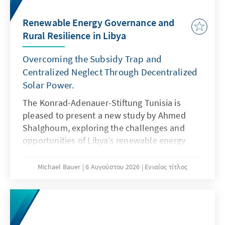
Renewable Energy Governance and
Rural Resilience in Libya
Overcoming the Subsidy Trap and
Centralized Neglect Through Decentralized
Solar Power.
The Konrad-Adenauer-Stiftung Tunisia is
pleased to present a new study by Ahmed
Shalghoum, exploring the challenges and
opportunities of Libya’s renewable energy
transition through the lens of governance,
local resilience, and sustainable
Michael Bauer
6 Αυγούστου 2026
Ενιαίος τίτλος
development.