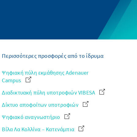
Περισσότερες προσφορές από το ίδρυμα
Ψηφιακή πύλη εκμάθησης Adenauer
Campus
Διαδικτυακή πύλη υποτροφιών VIBESA
Δίκτυο αποφοίτων υποτροφιών
Ψηφιακό αναγνωστήριο
Βίλα Λα Κολλίνα – Κατενάμπια