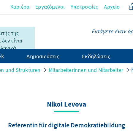
Καριέρα
Εργαζόμενοι
Υποτροφίες
Αρχείο
υτής της
 δεν είναι
λληνικά.
ek
Δημοσιεύσεις
Εκδηλώσεις
n und Strukturen
Mitarbeiterinnen und Mitarbeiter
Nikol Levova
Referentin für digitale Demokratiebildung