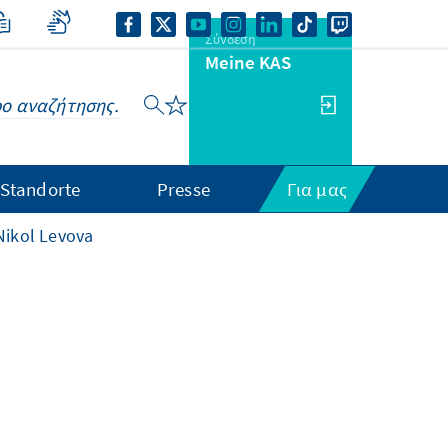
Σύνδεση
Meine KAS
Standorte
Presse
Για μας
Nikol Levova