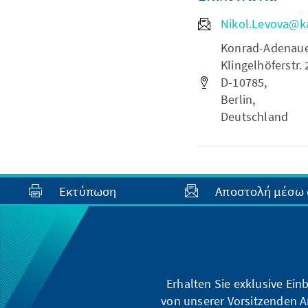
Nikol.Levova@k
Konrad-Adenauer-
Klingelhöferstr. 
D-10785,
Berlin,
Deutschland
Εκτύπωση
Αποστολή μέσω 
Erhalten Sie exklusive Ein
von unserer Vorsitzenden A