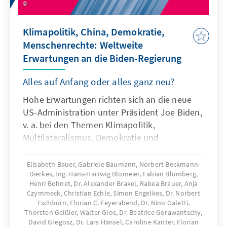
Klimapolitik, China, Demokratie,
Menschenrechte: Weltweite
Erwartungen an die Biden-Regierung
Alles auf Anfang oder alles ganz neu?
Hohe Erwartungen richten sich an die neue
US-Administration unter Präsident Joe Biden,
v. a. bei den Themen Klimapolitik,
Multilateralismus, Demokratie und
Menschenrechte. Was wird weltweit von der
neuen Regierung der USA erwartet? Die
Elisabeth Bauer, Gabriele Baumann, Norbert Beckmann-
Dierkes, Ing. Hans-Hartwig Blomeier, Fabian Blumberg,
Auslandsmitarbeiterinnen und
Henri Bohnet, Dr. Alexander Brakel, Rabea Brauer, Anja
Auslandsmitarbeiter der Konrad-
Czymmeck, Christian Echle, Simon Engelkes, Dr. Norbert
AdenauerStiftung haben sich in ausgewählten
Eschborn, Florian C. Feyerabend, Dr. Nino Galetti,
Ländern in Europa, Nordamerika, Afrika,
Thorsten Geißler, Walter Glos, Dr. Beatrice Gorawantschy,
David Gregosz, Dr. Lars Hänsel, Caroline Kanter, Florian
Asien, Lateinamerika und im Nahen Osten die