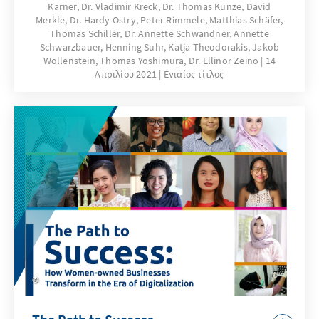
Karner, Dr. Vladimir Kreck, Dr. Thomas Kunze, David
wichtigen Trends genauer angesehen.
Merkle, Dr. Hardy Ostry, Peter Rimmele, Matthias Schäfer,
Thomas Schiller, Dr. Annette Schwandner, Annette
Schwarzbauer, Henning Suhr, Katja Theodorakis, Jakob
Wöllenstein, Thomas Yoshimura, Dr. Ellinor Zeino
14
Απριλίου 2021
Ενιαίος τίτλος