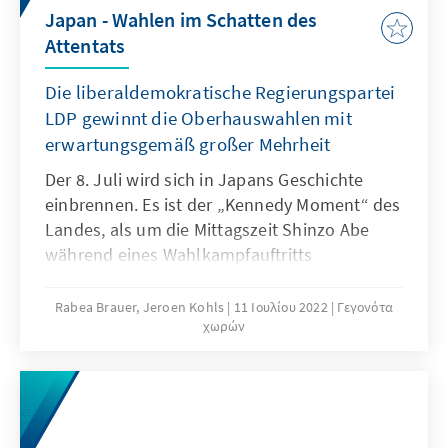
Japan - Wahlen im Schatten des
Attentats
Die liberaldemokratische Regierungspartei
LDP gewinnt die Oberhauswahlen mit
erwartungsgemäß großer Mehrheit
Der 8. Juli wird sich in Japans Geschichte
einbrennen. Es ist der „Kennedy Moment“ des
Landes, als um die Mittagszeit Shinzo Abe
während eines Wahlkampfauftritts
erschossen wird. Wenig später erliegt er
seinen Verletzungen und reißt ein tiefes Loch
Rabea Brauer, Jeroen Kohls
11 Ιουλίου 2022
Γεγονότα
χωρών
in seine Familie, in seine Partei und in die
Politik Japans. Zwei Tage nach dem tödlichen
Anschlag auf den ehemaligen
Ministerpräsidenten Shinzo Abe erzielt die
konservative LDP-Komeito-Koalition eine