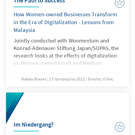
The Path to Success
How Women-owned Businesses Transform
in the Era of Digitalization - Lessons from
Malaysia
Jointly conducted with Woomentum and
Konrad-Adenauer-Stiftung Japan/SOPAS, the
research looks at the effects of digitalization
on Women-owned Small and Medium
Enterprises' (1) access to financing, (2) access
to mentoring, networking, and skills, (3)
Rabea Brauer
27 Ιανουαρίου 2021
Ενιαίος τίτλος
business process and management, as well
as (4) COVID-19 crisis management. This
chapter focuses on the lesson learned by
WSMEs in Malaysia.
Im Niedergang?