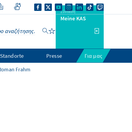
Σύνδεση
Meine KAS
Standorte
Presse
Για μας
Roman Frahm