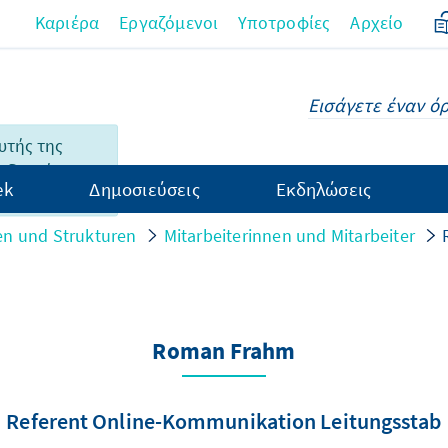
Καριέρα
Εργαζόμενοι
Υποτροφίες
Αρχείο
υτής της
 δεν είναι
ek
Δημοσιεύσεις
Εκδηλώσεις
λληνικά.
n und Strukturen
Mitarbeiterinnen und Mitarbeiter
Roman Frahm
Referent Online-Kommunikation Leitungsstab