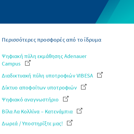
Περισσότερες προσφορές από το ίδρυμα
Ψηφιακή πύλη εκμάθησης Adenauer
Campus
Διαδικτυακή πύλη υποτροφιών VIBESA
Δίκτυο αποφοίτων υποτροφιών
Ψηφιακό αναγνωστήριο
Βίλα Λα Κολλίνα – Κατενάμπια
Δωρεά / Υποστηρίξτε μας!