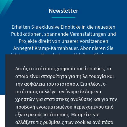
Newsletter
Erhalten Sie exklusive Einblicke in die neuesten
Publikationen, spannende Veranstaltungen und
Projekte direkt von unserer Vorsitzenden
Annegret Kramp-Karrenbauer. Abonnieren Sie
jetzt unseren Newsletter und bleiben Sie immer
auf dem Laufenden.
Αυτός ο ιστότοπος χρησιμοποιεί cookies, τα
οποία είναι απαραίτητα για τη λειτουργία και
Jetzt abonnieren
την ασφάλεια του ιστότοπου. Επιπλέον, ο
ιστότοπος συλλέγει ανώνυμα δεδομένα
χρηστών για στατιστικές αναλύσεις και για την
προβολή ενσωματωμένου περιεχομένου από
Την παραγγελία μας
εξωτερικούς ιστότοπους. Μπορείτε να
αλλάξετε τις ρυθμίσεις των cookies ανά πάσα
Επικοινωνία