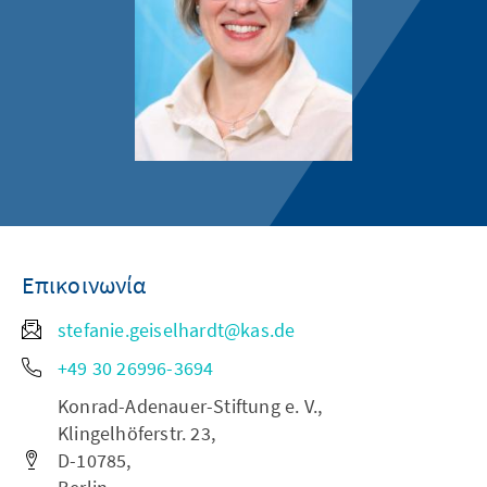
Επικοινωνία
stefanie.geiselhardt@kas.de
+49 30 26996-3694
Konrad-Adenauer-Stiftung e. V.,
Klingelhöferstr. 23,
D-10785,