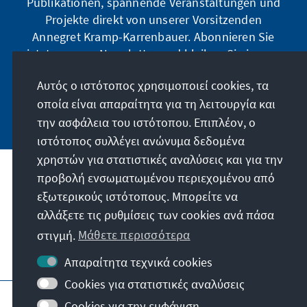
Publikationen, spannende Veranstaltungen und
Projekte direkt von unserer Vorsitzenden
Annegret Kramp-Karrenbauer. Abonnieren Sie
jetzt unseren Newsletter und bleiben Sie immer
auf dem Laufenden.
Αυτός ο ιστότοπος χρησιμοποιεί cookies, τα
οποία είναι απαραίτητα για τη λειτουργία και
Jetzt abonnieren
την ασφάλεια του ιστότοπου. Επιπλέον, ο
ιστότοπος συλλέγει ανώνυμα δεδομένα
χρηστών για στατιστικές αναλύσεις και για την
προβολή ενσωματωμένου περιεχομένου από
Την παραγγελία μας
εξωτερικούς ιστότοπους. Μπορείτε να
αλλάξετε τις ρυθμίσεις των cookies ανά πάσα
Επικοινωνία
στιγμή.
Μάθετε περισσότερα
Περισσότερες προσφορές από το ίδρυμα
Απαραίτητα τεχνικά cookies
Cookies για στατιστικές αναλύσεις
Στοιχεία ιστοσελίδας
Cookies για την εμφάνιση