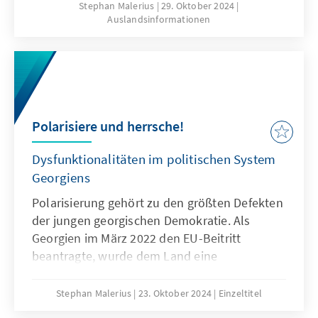
war mit zwölf Empfehlungen. Der wichtigste
Stephan Malerius
29. Oktober 2024
Auslandsinformationen
Punkt: eine politische De-Polarisierung.
Regierung und Opposition zeigten sich jedoch
nicht bereit, das Problem anzuerkennen,
geschweige denn es anzugehen.
Polarisiere und herrsche!
Dysfunktionalitäten im politischen System
Georgiens
Polarisierung gehört zu den größten Defekten
der jungen georgischen Demokratie. Als
Georgien im März 2022 den EU-Beitritt
beantragte, wurde dem Land eine
europäische Perspektive gegeben, die gepaart
war mit zwölf Empfehlungen. Der wichtigste
Stephan Malerius
23. Oktober 2024
Einzeltitel
Punkt: eine politische De-Polarisierung.