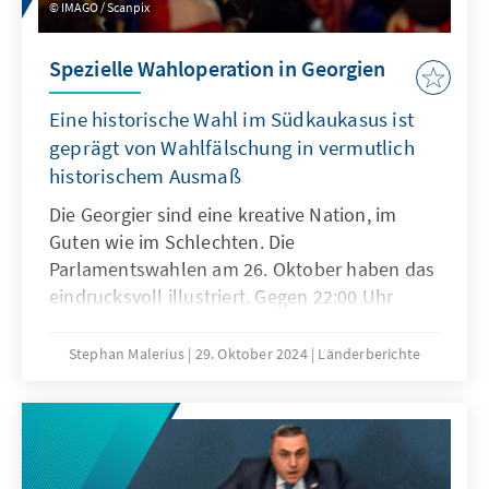
IMAGO / Scanpix
Demonstrierenden antworten mit Feuerwerk.
Hunderte Menschen wurden festgenommen.
Spezielle Wahloperation in Georgien
Die Fronten sind verhärtet.
Eine historische Wahl im Südkaukasus ist
geprägt von Wahlfälschung in vermutlich
historischem Ausmaß
Die Georgier sind eine kreative Nation, im
Guten wie im Schlechten. Die
Parlamentswahlen am 26. Oktober haben das
eindrucksvoll illustriert. Gegen 22:00 Uhr
verkündete die Zentrale Wahlkommission für
die Regierungspartei des Georgischen Traums
Stephan Malerius
29. Oktober 2024
Länderberichte
ein Ergebnis von 53 %, auf die vier
Oppositionsblöcke entfielen demnach
insgesamt 38 %. Exit Polls hatten zwei
Stunden zuvor ein gegenteiliges Bild
gezeichnet. Unabhängige Wahlbeobachter,