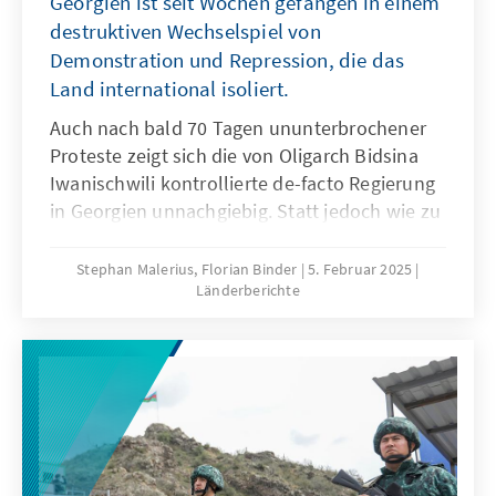
Georgien ist seit Wochen gefangen in einem
destruktiven Wechselspiel von
Demonstration und Repression, die das
Land international isoliert.
Auch nach bald 70 Tagen ununterbrochener
Proteste zeigt sich die von Oligarch Bidsina
Iwanischwili kontrollierte de-facto Regierung
in Georgien unnachgiebig. Statt jedoch wie zu
Beginn der Demonstrationen mit massiver
Gewalt gegen Protestierende vorzugehen,
Stephan Malerius, Florian Binder
5. Februar 2025
Länderberichte
wird nun auf gezielte Einschüchterung und
Repression gegen Einzelpersonen gesetzt. Die
Fälle von Msia Amaghlobeli und Giorgi
Gacharia zeigen in drastischer Weise, wie der
georgische Rechtsstaat in den letzten
Monaten implodiert ist. International ist das
Land isoliert, Antrittsbesuche der neuen
Regierungsspitze in den Nachbarländern