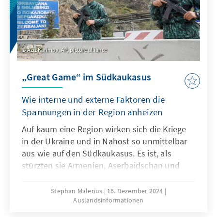
Aserbaidschan und Armenien unterstreichen,
dass der Weg des Landes nach Europa mit
einer Regierung unter Führung des
Georgischen Traums versperrt ist.
Aziz Karimov, AP, picture alliance
„Great Game“ im Südkaukasus
Wie interne und externe Faktoren die
Spannungen in der Region anheizen
Auf kaum eine Region wirken sich die Kriege
in der Ukraine und in Nahost so unmittelbar
aus wie auf den Südkaukasus. Es ist, als
stürzten sie Armenien, Aserbaidschan und
Georgien in einen permanenten Krisenmodus,
nachdem eine jahrelange „stagnative
Stephan Malerius
16. Dezember 2024
Auslandsinformationen
Stabilität“ bereits 2020 mit dem zweiten
Bergkarabach-Krieg erschüttert worden war.