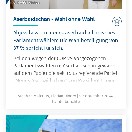
IMAGO / Xinhua
mit vielen Unbekannten.
Aserbaidschan - Wahl ohne Wahl
Alijew lässt ein neues aserbaidschanisches
Parlament wählen: Die Wahlbeteiligung von
37 % spricht für sich.
Bei den wegen der COP 29 vorgezogenen
Parlamentswahlen in Aserbaidschan gewann
auf dem Papier die seit 1995 regierende Partei
„Neues Aserbaidschan“ von Präsident Ilham
Alijew. Zwar entfielen auf sie lediglich 67 von
125 Sitzen, defacto wird es aber auch im
Stephan Malerius, Florian Binder
9. September 2024
Länderberichte
neuen aserbaidschanischen Parlament keine
unabhängigen Abgeordneten geben. Der
Wahltag war von Einschüchterungen
unabhängiger Kandidaten und Drohungen
gegen deren Wahlbeobachterinnen geprägt.