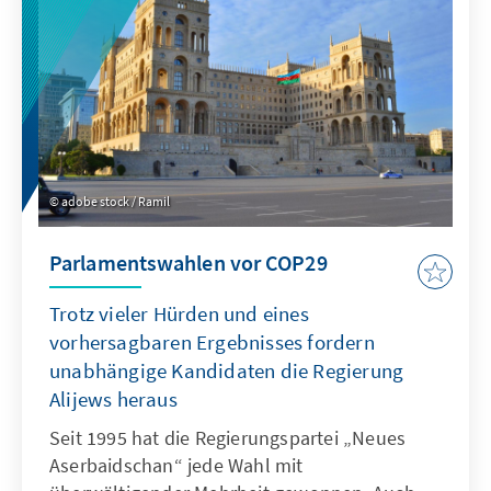
Mit den Wahlen bestätigt Alijew die autoritäre
Verankerung seines Landes, vergrößert den
Abstand zu Europa und stellt die westliche
Welt vor ein Dilemma: Wie glaubwürdig kann
eine von einem repressiven Regime
ausgerichtete Weltklimakonferenz sein?
adobe stock / Ramil
Parlamentswahlen vor COP29
Trotz vieler Hürden und eines
vorhersagbaren Ergebnisses fordern
unabhängige Kandidaten die Regierung
Alijews heraus
Seit 1995 hat die Regierungspartei „Neues
Aserbaidschan“ jede Wahl mit