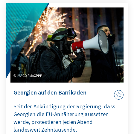
Seitdem kommt der Südkaukasus nicht mehr
zur Ruhe. Die Ursachen sind komplex, die
Akteurslandschaft unübersichtlich – und für
Prognosen wird eine Kristallkugel benötigt.
IMAGO / MAXPPP
Georgien auf den Barrikaden
Seit der Ankündigung der Regierung, dass
Georgien die EU-Annäherung aussetzen
werde, protestieren jeden Abend
landesweit Zehntausende.