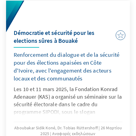
sémianaire de formation les 20 et 21 mars
2025.
Démocratie et sécurité pour les
elections sûres à Bouaké
Renforcement du dialogue et de la sécurité
pour des élections apaisées en Côte
d'Ivoire, avec l'engagement des acteurs
locaux et des communautés
Les 10 et 11 mars 2025, la Fondation Konrad
Adenauer (KAS) a organisé un séminaire sur la
sécurité électorale dans le cadre du
programme SIPODI, sous le slogan
«Ensemble pour des élections sûres et
démocratiques». Les participants étaient des
Aboubakar Sidik Koné, Dr. Tobias Rüttershoff
26 Μαρτίου
2025
Αναφορές εκδηλώσεων
représentants des forces de sécurité, des