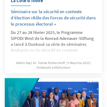
La Côte d’Ivoire
Séminaire sur la sécurité en contexte
d’élection «Rôle des Forces de sécurité dans
le processus électoral »
Du 27 au 28 février 2025, le Programme
SIPODI West de la Konrad-Adenauer-Stiftung
a lancé à Duekoué sa série de séminaires
itinérants sur la sécurité en contexte
électoral, en présence des autorités
sécuritaires locales. Cette rencontre a
Adelis Yapi, Dr. Tobias Rüttershoff
3 Μαρτίου 2025
Αναφορές εκδηλώσεων
rassemblé des responsables de la Police et de
la Gendarmerie Nationale, ainsi que des
représentants de l'administration et des
collectivités locales. Les échanges ont porté
sur des thématiques clés, notamment la
collaboration entre la CEI et les Forces de
Défense et de Sécurité (FDS), l'éthique