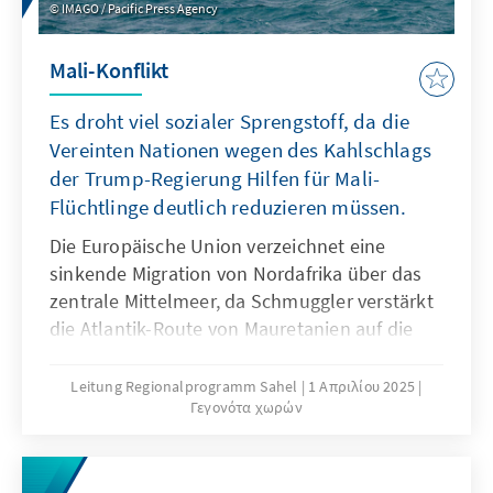
IMAGO / Pacific Press Agency
Mali-Konflikt
Es droht viel sozialer Sprengstoff, da die
Vereinten Nationen wegen des Kahlschlags
der Trump-Regierung Hilfen für Mali-
Flüchtlinge deutlich reduzieren müssen.
Die Europäische Union verzeichnet eine
sinkende Migration von Nordafrika über das
zentrale Mittelmeer, da Schmuggler verstärkt
die Atlantik-Route von Mauretanien auf die
Kanarischen Inseln nutzen. Das Sahelland
wird zugleich immer mehr Zufluchtsort für
Leitung Regionalprogramm Sahel
1 Απριλίου 2025
Γεγονότα χωρών
Malier, die vor Offensiven russischer Söldner
gegen Dschihadisten fliehen. Es droht nun viel
sozialer Sprengstoff, da die Vereinten