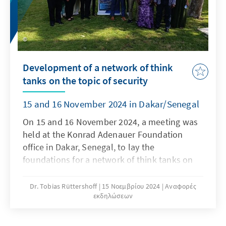
Development of a network of think
tanks on the topic of security
15 and 16 November 2024 in Dakar/Senegal
On 15 and 16 November 2024, a meeting was
held at the Konrad Adenauer Foundation
office in Dakar, Senegal, to lay the
foundations for a network of think tanks on
security. Organised against the backdrop of
growing security-related challenges
Dr. Tobias Rüttershoff
15 Νοεμβρίου 2024
Αναφορές
εκδηλώσεων
(terrorism, cyber security, etc.), the event
brought together researchers, experts and
civil society actors with a common goal: to