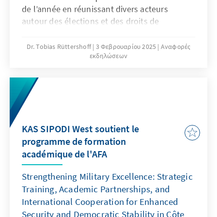
de l’année en réunissant divers acteurs
autour des élections et des droits de
l’Homme. Madame Namizata SANGARÉ,
Présidente du CNDH-CI, a animé une Keynote
Dr. Tobias Rüttershoff
3 Φεβρουαρίου 2025
Αναφορές
εκδηλώσεων
sur l’importance du respect des principes
démocratiques dans les processus
électoraux. La Commission Électorale
Indépendante (CEI) a offert 50 ouvrages sur le
cadre normatif des élections, distribués aux
participants pour renforcer leur
KAS SIPODI West soutient le
compréhension du processus électoral. Cette
programme de formation
rencontre a favorisé les échanges entre
académique de l'AFA
parties prenantes et posé les bases des
initiatives futures en faveur de la démocratie,
Strengthening Military Excellence: Strategic
de la paix et des droits humains en Côte
Training, Academic Partnerships, and
d’Ivoire.
International Cooperation for Enhanced
Security and Democratic Stability in Côte