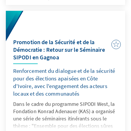
autorités locales et de la société civile.
L'objectif était de renforcer la confiance entre
les acteurs du processus électoral et de
développer ensemble des stratégies pour
éviter la violence. Des défis en matière de
Promotion de la Sécurité et de la
sécurité ont été analysés dans le cadre de
Démocratie : Retour sur le Séminaire
panels et de discussions, et des
SIPODI en Gagnoa
recommandations concrètes ont été
formulées. Avec des contributions de KONE
Renforcement du dialogue et de la sécurité
Aboubakar Sidik, entre autres, l'événement a
pour des élections apaisées en Côte
souligné l'importance d'une approche
d'Ivoire, avec l'engagement des acteurs
coordonnée pour des élections pacifiques en
locaux et des communautés
Afrique de l'Ouest.
Dans le cadre du programme SIPODI West, la
Fondation Konrad Adenauer (KAS) a organisé
une série de séminaires itinérants sous le
thème : "Ensemble pour des élections sûres