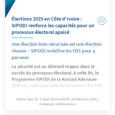
Nationen wegen des Kahlschlags der Trump-
Regierung Hilfen für Mali-Flüchtlinge deutlich
reduzieren müssen.
Élections 2025 en Côte d’Ivoire :
SIPODI renforce les capacités pour un
processus électoral apaisé
Une élection bien sécurisée est une élection
réussie – SIPODI mobilise les FDS pour y
parvenir
La sécurité est un élément majeur dans le
succès du processus électoral, à cette fin, le
Programme SIPODI de la Konrad-Adenauer-
Stiftung, initie une serie de formation des FDS
sur la sécurité en contexte électoral. L'étape
de Yamoussoukro, ville à fort enjeux
Adelis Yapi, Dr. Tobias Rüttershoff
28 Μαρτίου 2025
Αναφορές εκδηλώσεων
electoraux, a reuni les responsables des
Forces de Défense et de Sécurité pour un