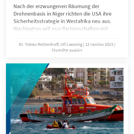
Nach der erzwungenen Räumung der
Drohnenbasis in Niger richten die USA ihre
Sicherheitsstrategie in Westafrika neu aus.
Washington will nun Partnerschaften mit
Küstenländern wie Benin verstärken. Doch
mit dem Amtsantritt von Donald Trump
Dr. Tobias Rüttershoff, Ulf Laessing
12 Ιουνίου 2025
Γεγονότα χωρών
beginnt eine Phase der Unsicherheit – droht
ein Komplett-Rückzug? Profitieren würden
Russland, China und die Türkei.