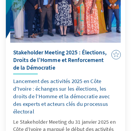
sécuritaire en période électorale et la gestion
des foules. Des experts civils et militaires ont
partagé leurs expériences et proposé des
recommandations pour garantir des élections
apaisées. Ce séminaire, qui a réuni 40 officiers,
marque la première étape d’un programme
qui se poursuivra à Yamoussoukro du 19 au
Stakeholder Meeting 2025 : Élections,
22 mars 2025.
Droits de l’Homme et Renforcement
de la Démocratie
Lancement des activités 2025 en Côte
d'Ivoire : échanges sur les élections, les
droits de l’Homme et la démocratie avec
des experts et acteurs clés du processus
électoral
Le Stakeholder Meeting du 31 janvier 2025 en
Côte d’Ivoire a marqué le début des activités