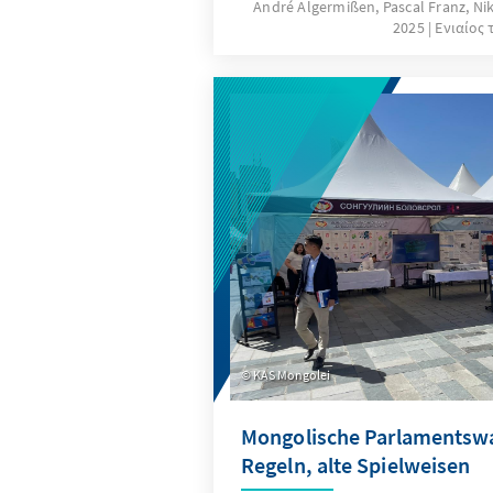
André Algermißen, Pascal Franz, N
Auslandsmitarbeiter der Kon
2025
Ενιαίος 
in Asien haben ihre Eindrück
welche Strategien in der Reg
um der veränderten Situation
bewerten diese Länder die n
unter Präsident Trump? Wel
ziehen sie daraus für ihre wir
außen- und sicherheitspolit
den USA?
KAS Mongolei
Mongolische Parlamentswa
Regeln, alte Spielweisen