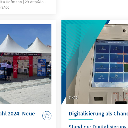
ikita Hofmann
29 Απριλίου
rad-Adenauer-Stiftung
τίτλος
e darüber gesammelt,
ion gewählt werden,
 zu begegnen. Wie
eue US-Regierung
che Konsequenzen
tschaftlichen sowie
ischen Beziehungen zu
KAS
hl 2024: Neue
Digitalisierung als Chan
Stand der Digitalisierun