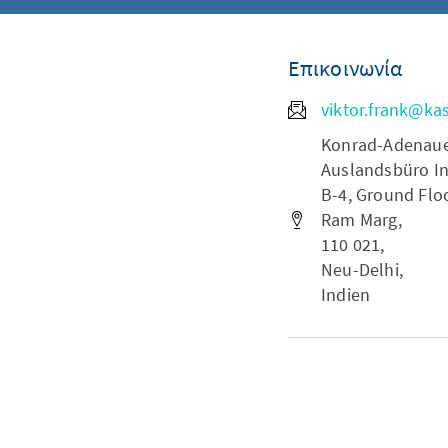
Επικοινωνία
viktor.frank@ka
Konrad-Adenauer-
Auslandsbüro In
B-4, Ground Floo
Ram Marg,
110 021,
Neu-Delhi,
Indien