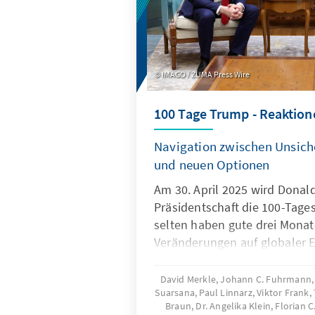
Kasachstan“ selbst reformbedü
aktuellen Reformbestrebunge
den Verfassungsänderungen 
unterscheiden sich jedoch in 
IMAGO / ZUMA Press Wire
Schwerpunkt. Während die d
als Reaktion auf eine Legitim
100 Tage Trump - Reaktion
Vertrauenskrise konzipiert wu
heute auf Regierungsführung, 
Navigation zwischen Unsich
und langfristiger Stabilität.[ii]
und neuen Optionen
Am 30. April 2025 wird Donal
Präsidentschaft die 100-Tage
selten haben gute drei Monat
Veränderungen auf globaler E
gebracht. Mit großer Geschwi
Dringlichkeit reagieren Lände
David Merkle, Johann C. Fuhrmann, D
Suarsana, Paul Linnarz, Viktor Frank
auf diese Veränderungen. Die
Braun, Dr. Angelika Klein, Florian 
Deutschland und die Europäi