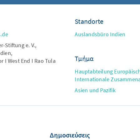
Standorte
s.de
Auslandsbüro Indien
Stiftung e. V.,
dien,
Τμήμα
r I West End I Rao Tula
Hauptabteilung Europäisc
Internationale Zusammena
Asien und Pazifik
Δημοσιεύσεις