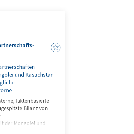
rtnerschafts-
artnerschaften
ngolei und Kasachstan
gliche
vorne
hterne, faktenbasierte
ugespitzte Bilanz von
r
it der Mongolei und
h die Frage gestellt, ob