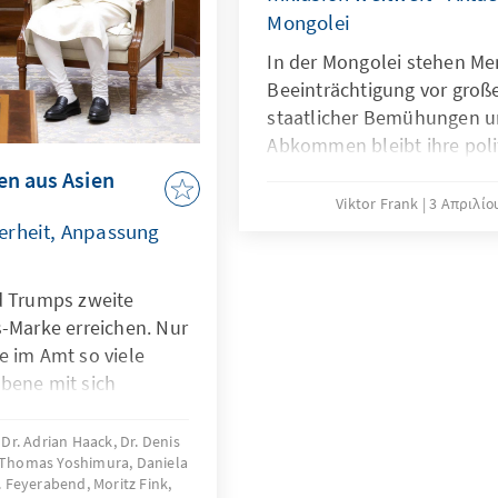
Regierungen.
rftig zu sein. Die
Mongolei
n basieren formal auf
In der Mongolei stehen M
von 2022,
Beeinträchtigung vor groß
ihrem politischen
staatlicher Bemühungen un
amaligen Reformen
Abkommen bleibt ihre polit
ations- und
eingeschränkt. Mangelnde B
en aus Asien
rden, liegt der Fokus
fehlende Unterstützung un
Viktor Frank
3 Απριλίο
politischer Kontrolle
ihnen den Zugang zu polit
erheit, Anpassung
Menschen wie Bilgun und D
entschlossen dafür ein, di
d Trumps zweite
überwinden. Ihr Engagemen
s-Marke erreichen. Nur
Zukunft der Mongolei auch
e im Amt so viele
abhängt.
bene mit sich
ndigkeit und großer
r auf der ganzen Welt
r. Adrian Haack, Dr. Denis
, Thomas Yoshimura, Daniela
s hat auch Folgen für
C. Feyerabend, Moritz Fink,
sche Union. Die