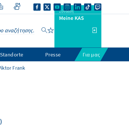
Σύνδεση
Meine KAS
Standorte
Presse
Για μας
Viktor Frank
)