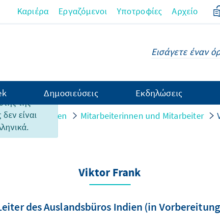
Καριέρα
Εργαζόμενοι
Υποτροφίες
Αρχείο
ek
Δημοσιεύσεις
Εκδηλώσεις
υτής της
 δεν είναι
n und Strukturen
Mitarbeiterinnen und Mitarbeiter
λληνικά.
Viktor Frank
Leiter des Auslandsbüros Indien (in Vorbereitung