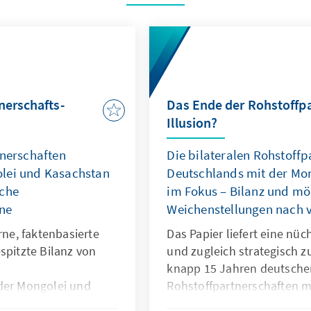
nerschafts-
Das Ende der Rohstoffpa
Illusion?
tnerschaften
Die bilateralen Rohstoffp
lei und Kasachstan
Deutschlands mit der Mo
iche
im Fokus – Bilanz und mö
ne
Weichenstellungen nach 
rne, faktenbasierte
Das Papier liefert eine nüc
spitzte Bilanz von
und zugleich strategisch z
knapp 15 Jahren deutsche
der Mongolei und
Rohstoffpartnerschaften m
ie Frage gestellt, ob
Kasachstan. Dabei wird auc