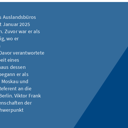
des Auslandsbüros
it Januar 2025
 Zuvor war er als
g, wo er
n
 Davor verantwortete
eit eines
naus dessen
begann er als
in Moskau und
eferent an die
erlin. Viktor Frank
senschaften der
chwerpunkt