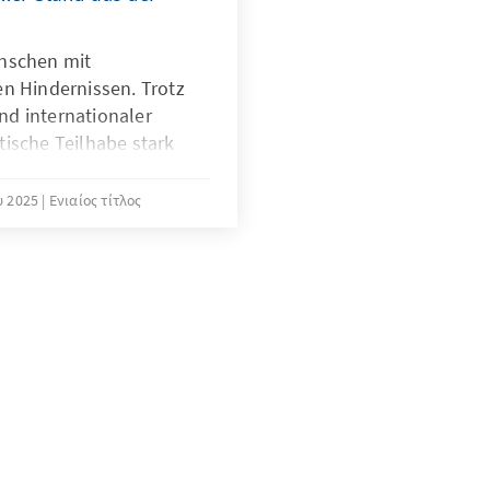
enschen mit
en Hindernissen. Trotz
d internationaler
ische Teilhabe stark
arrierefreiheit,
d Vorurteile erschweren
υ 2025
Ενιαίος τίτλος
ischen Prozessen. Doch
arkhihu setzen sich
ese Hindernisse zu
t zeigt, dass die
 von ihrer Stimme