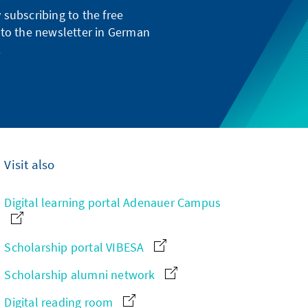
subscribing to the free
g to the newsletter in German
.
Visit also
Digital learning portal Adenauer Campus
Scholarship portal VIBESA
Scholarship alumni network
Digital reading room