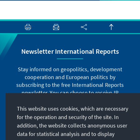
Newsletter International Reports
Stay informed on geopolitics, development
cooperation and European politics by
subscribing to the free International Reports
newsletter. You can choose to receive IR
digitally by subscribing to the newsletter in
German or have the print version sent to you in
This website uses cookies, which are necessary
German or English.
for the operation and security of the site. In
addition, the website collects anonymous user
Jetzt abonnieren
data for statistical analysis and to display