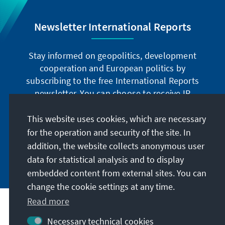
Newsletter International Reports
Stay informed on geopolitics, development
cooperation and European politics by
subscribing to the free International Reports
newsletter. You can choose to receive IR
digitally by subscribing to the newsletter in
German or have the print version sent to you in
This website uses cookies, which are necessary
German or English.
for the operation and security of the site. In
addition, the website collects anonymous user
Jetzt abonnieren
data for statistical analysis and to display
embedded content from external sites. You can
change the cookie settings at any time.
Read more
Necessary technical cookies