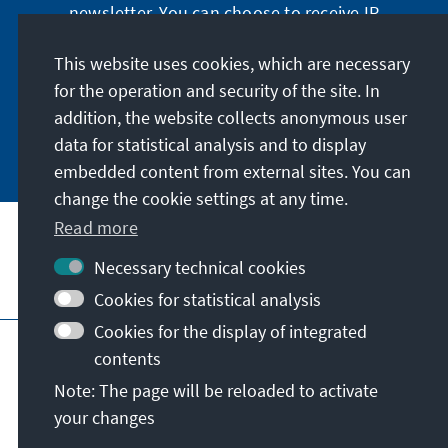
newsletter. You can choose to receive IR
digitally by subscribing to the newsletter in
German or have the print version sent to you in
This website uses cookies, which are necessary
German or English.
for the operation and security of the site. In
addition, the website collects anonymous user
Jetzt abonnieren
data for statistical analysis and to display
embedded content from external sites. You can
change the cookie settings at any time.
Read more
Necessary technical cookies
Visit also
Cookies for statistical analysis
Cookies for the display of integrated
Imprint
Data protection
Terms of use
contents
Declaration on accessibility
Note: The page will be reloaded to activate
Report an accessibility issue
your changes
© Konrad-Adenauer-Stiftung e.V. 2026