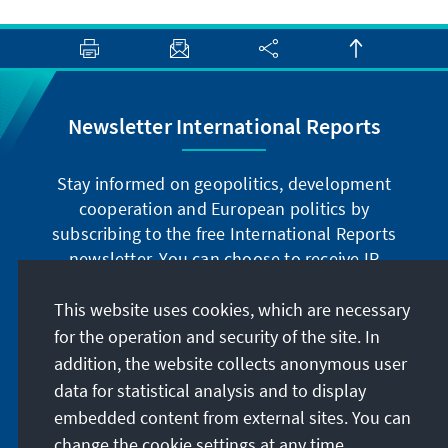
Newsletter International Reports
Stay informed on geopolitics, development
cooperation and European politics by
subscribing to the free International Reports
newsletter. You can choose to receive IR
digitally by subscribing to the newsletter in
German or have the print version sent to you in
This website uses cookies, which are necessary
German or English.
for the operation and security of the site. In
addition, the website collects anonymous user
Jetzt abonnieren
data for statistical analysis and to display
embedded content from external sites. You can
change the cookie settings at any time.