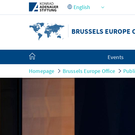
Skip to Main Content
BRUSSELS EUROPE 
Events
Homepage
Brussels Europe Office
Publ