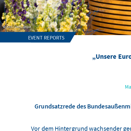
KAS / Jens Jeske
EVENT REPORTS
„Unsere Eur
Ma
Grundsatzrede des Bundesaußenminis
Vor dem Hintergrund wachsender geop