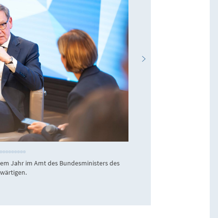
KAS / Jens Jeske
nem Jahr im Amt des Bundesministers des
Das voll besetzte F
wärtigen.
diplomatischen Corp