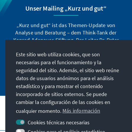
Unser Mailing „Kurz und gut“
„Kurz und gut“ ist das Themen-Update von
Analyse und Beratung – dem Think-Tank der
Konrad-Adenauer-Stiftung. Der Leiter Dr. Peter
Fischer-Bollin informiert Sie in unregelmäßigen
Este sitio web utiliza cookies, que son
Abständen in aller Kürze über Themen, die wir
für unsere nahe Zukunft für wichtig halten.
necesarias para el funcionamiento y la
seguridad del sitio. Además, el sitio web reúne
Jetzt abonnieren
datos de usuarios anónimos para el análisis
estadístico y para mostrar el contenido
incorporado de sitios externos. Se puede
cambiar la configuración de las cookies en
cualquier momento.
Más información
Visita también
Cookies técnicas necesarias
Cookies para el análisis estadístico