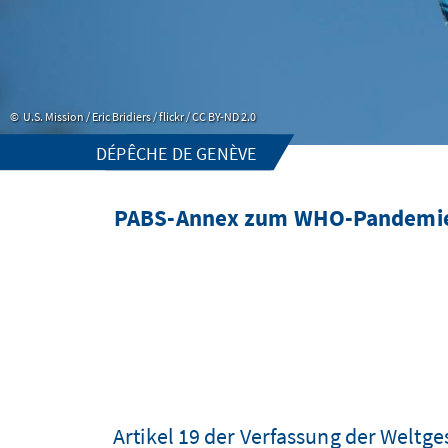
U.S. Mission / Eric Bridiers / flickr / CC BY-ND 2.0
DÉPÊCHE DE GENÈVE
PABS-Annex zum WHO-Pandemieab
Artikel 19 der Verfassung der Weltg