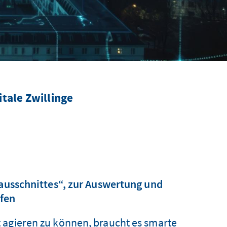
tale Zwillinge
dtausschnittes“, zur Auswertung und
ufen
 agieren zu können, braucht es smarte