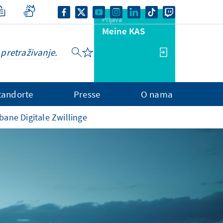
Prijava
Meine KAS
tandorte
Presse
O nama
ane Digitale Zwillinge