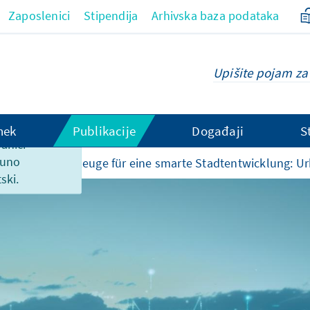
Zaposlenici
Stipendija
Arhivska baza podataka
hek
Publikacije
Događaji
S
ranici
puno
umente
Werkzeuge für eine smarte Stadtentwicklung: Urb
ski.