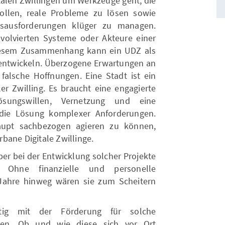
talen Zwillingen um Werkzeuge geht, die
llen, reale Probleme zu lösen sowie
ausforderungen klüger zu managen.
volvierten Systeme oder Akteure einer
diesem Zusammenhang kann ein UDZ als
entwickeln. Überzogene Erwartungen an
 falsche Hoffnungen. Eine Stadt ist ein
ler Zwilling. Es braucht eine engagierte
 Lösungswillen, Vernetzung und eine
die Lösung komplexer Anforderungen.
aupt sachbezogen agieren zu können,
bane Digitale Zwillinge.
er bei der Entwicklung solcher Projekte
 Ohne finanzielle und personelle
Jahre hinweg wären sie zum Scheitern
tig mit der Förderung für solche
tzen. Ob und wie diese sich vor Ort