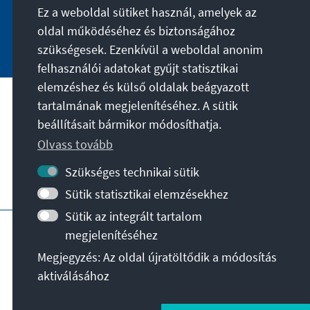
Ez a weboldal sütiket használ, amelyek az
oldal működéséhez és biztonságához
Jetzt abonnieren
szükségesek. Ezenkívül a weboldal anonim
felhasználói adatokat gyűjt statisztikai
elemzéshez és külső oldalak beágyazott
tartalmának megjelenítéséhez. A sütik
A célunk
beállításait bármikor módosíthatja.
Olvass tovább
Kapcsolat
Szükséges technikai sütik
További ajánlatok az alapítványtól
Sütik statisztikai elemzésekhez
Sütik az integrált tartalom
Impresszum
Adatvédelem
megjelenítéséhez
Felhasználási feltételek
Megjegyzés: Az oldal újratöltődik a módosítás
Erklärung zur Barrierefreiheit
Barriere melden
aktiválásához
Oldaltérkép
© Konrad-Adenauer-Stiftung e.V. 2026